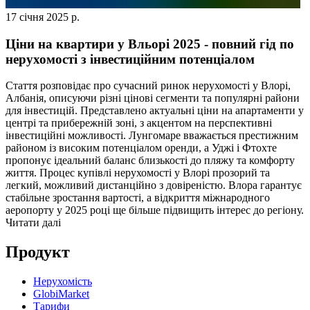
17 січня 2025 р.
Ціни на квартири у Вльорі 2025 - повний гід по
нерухомості з інвестиційним потенціалом
Стаття розповідає про сучасний ринок нерухомості у Влорі,
Албанія, описуючи різні цінові сегменти та популярні райони
для інвестицій. Представлено актуальні ціни на апартаменти у
центрі та прибережній зоні, з акцентом на перспективні
інвестиційні можливості. Лунгомаре вважається престижним
районом із високим потенціалом оренди, а Уджі і Фтохте
пропонує ідеальний баланс близькості до пляжу та комфорту
життя. Процес купівлі нерухомості у Влорі прозорий та
легкий, можливий дистанційно з довіреністю. Влора гарантує
стабільне зростання вартості, а відкриття міжнародного
аеропорту у 2025 році ще більше підвищить інтерес до регіону.
Читати далі
Продукт
Нерухомість
GlobiMarket
Тарифи