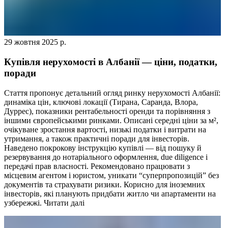
29 жовтня 2025 р.
Купівля нерухомості в Албанії — ціни, податки,
поради
Стаття пропонує детальний огляд ринку нерухомості Албанії:
динаміка цін, ключові локації (Тирана, Саранда, Влора,
Дуррес), показники рентабельності оренди та порівняння з
іншими європейськими ринками. Описані середні ціни за м²,
очікуване зростання вартості, низькі податки і витрати на
утримання, а також практичні поради для інвесторів.
Наведено покрокову інструкцію купівлі — від пошуку й
резервування до нотаріального оформлення, due diligence і
передачі прав власності. Рекомендовано працювати з
місцевим агентом і юристом, уникати “суперпропозицій” без
документів та страхувати ризики. Корисно для іноземних
інвесторів, які планують придбати житло чи апартаменти на
узбережжі.
Читати далі