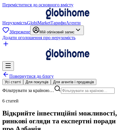
Переміститися до основного вмісту
Нерухомість
GlobiMarket
Тарифи
Агенти
Збережене
Мій обліковий запис
Додати оголошення про нерухомість
Повернутися до блогу
Усі статті
Для покупців
Для агентів і продавців
Фільтрувати за країною…
6 статей
Відкрийте інвестиційні можливості,
ринкові огляди та експертні поради
про Албанія