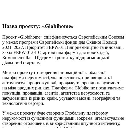
Назва проєкту: «Globihome»
Проєкт «Globihome» співфінансується Європейським Союзом
у межах програми Європейські фонди для Східної Польщі
2021–2027. Пріоритет FEPW.01 Підприємництво та інновації,
Захід FEPW.01.01 Стартові платформи для нових ідей,
Компонент IIa – Підтримка розвитку підприємницької
діяльності стартапу
Метою проєкту є створення інноваційної глобальної
платформи нерухомості, яка полегшить, пришвидшить і
автоматизує процес купівлі, продажу та оренди нерухомості
на міжнародних ринках. Платформа Globihome поєднуватиме
покупців, продавців, агентів, агентства нерухомості та
забудовників із різних країн, усуваючи мовні, географічні та
технологічні бар’єри.
У межах проєкту буде створено Глобальну платформу
нерухомості із сучасними функціями, зокрема: інтелектуальне
створення оголошень із використанням штучного інтелекту,