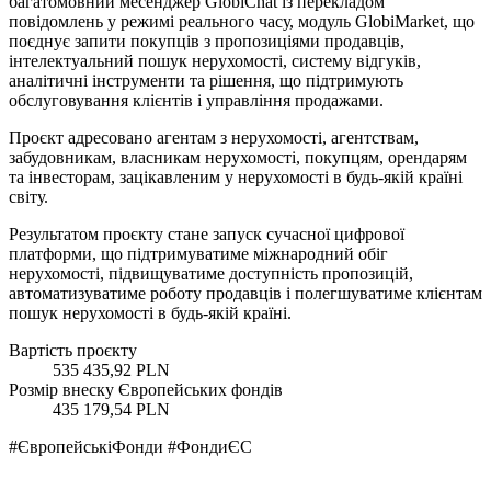
багатомовний месенджер GlobiChat із перекладом
повідомлень у режимі реального часу, модуль GlobiMarket, що
поєднує запити покупців з пропозиціями продавців,
інтелектуальний пошук нерухомості, систему відгуків,
аналітичні інструменти та рішення, що підтримують
обслуговування клієнтів і управління продажами.
Проєкт адресовано агентам з нерухомості, агентствам,
забудовникам, власникам нерухомості, покупцям, орендарям
та інвесторам, зацікавленим у нерухомості в будь-якій країні
світу.
Результатом проєкту стане запуск сучасної цифрової
платформи, що підтримуватиме міжнародний обіг
нерухомості, підвищуватиме доступність пропозицій,
автоматизуватиме роботу продавців і полегшуватиме клієнтам
пошук нерухомості в будь-якій країні.
Вартість проєкту
535 435,92 PLN
Розмір внеску Європейських фондів
435 179,54 PLN
#ЄвропейськіФонди #ФондиЄС