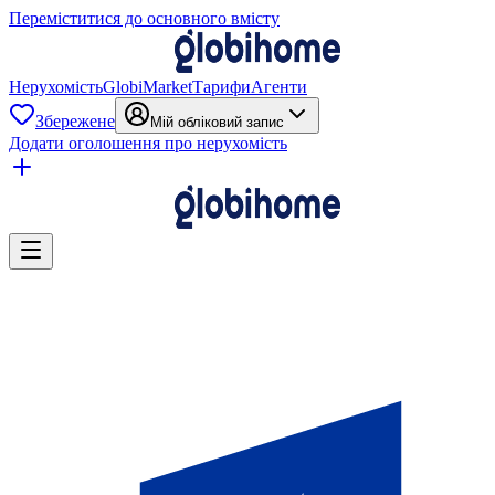
Переміститися до основного вмісту
Нерухомість
GlobiMarket
Тарифи
Агенти
Збережене
Мій обліковий запис
Додати оголошення про нерухомість