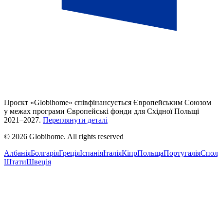
Проєкт «Globihome» співфінансується Європейським Союзом
у межах програми Європейські фонди для Східної Польщі
2021–2027.
Переглянути деталі
© 2026 Globihome. All rights reserved
Албанія
Болгарія
Греція
Іспанія
Італія
Кіпр
Польща
Португалія
Спол
Штати
Швеція