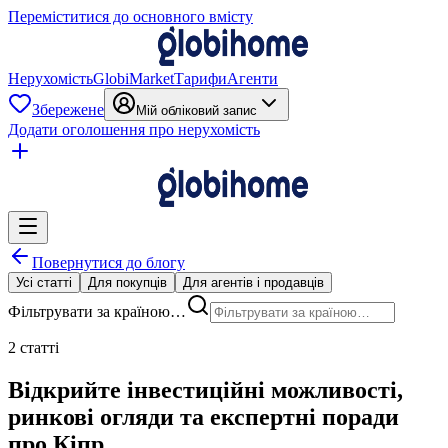
Переміститися до основного вмісту
Нерухомість
GlobiMarket
Тарифи
Агенти
Збережене
Мій обліковий запис
Додати оголошення про нерухомість
Повернутися до блогу
Усі статті
Для покупців
Для агентів і продавців
Фільтрувати за країною…
2 статті
Відкрийте інвестиційні можливості,
ринкові огляди та експертні поради
про Кіпр