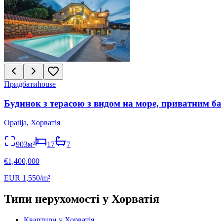
Придбати
house
Будинок з терасою з видом на море, приватним ба
Opatija, Хорватія
903м²
17
7
€1,400,000
EUR 1,550/m²
Типи нерухомості у Хорватія
Квартири у Хорватія