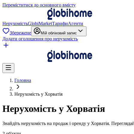
Переміститися до основного вмісту
Нерухомість
GlobiMarket
Тарифи
Агенти
Збережене
Мій обліковий запис
Додати оголошення про нерухомість
Головна
Нерухомість у Хорватія
Нерухомість у Хорватія
Знайдіть нерухомість на продаж і оренду у Хорватія. Перегляда
2 об'єкти