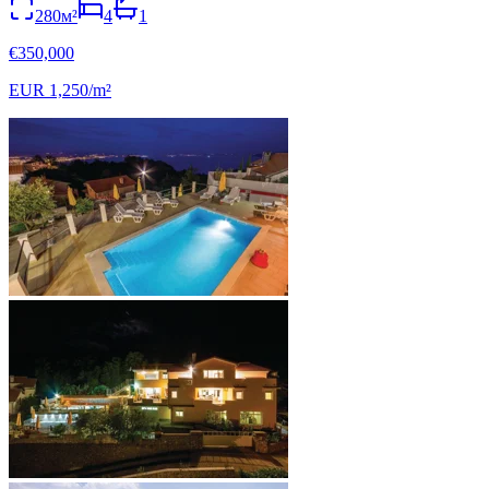
280м²
4
1
€350,000
EUR 1,250/m²