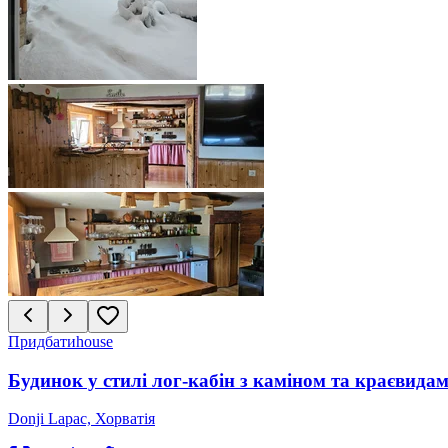
Придбати
house
Будинок у стилі лог-кабін з каміном та краєвидами
Donji Lapac, Хорватія