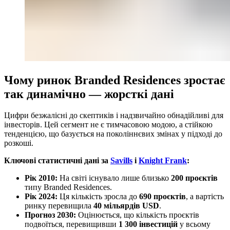
Чому ринок Branded Residences зростає
так динамічно — жорсткі дані
Цифри безжалісні до скептиків і надзвичайно обнадійливі для
інвесторів. Цей сегмент не є тимчасовою модою, а стійкою
тенденцією, що базується на поколіннєвих змінах у підході до
розкоші.
Ключові статистичні дані за
Savills
i
Knight Frank
:
Рік 2010:
На світі існувало лише близько
200 проєктів
типу Branded Residences.
Рік 2024:
Ця кількість зросла до
690 проєктів
, а вартість
ринку перевищила
40 мільярдів USD
.
Прогноз 2030:
Оцінюється, що кількість проєктів
подвоїться, перевищивши
1 300 інвестицій
у всьому