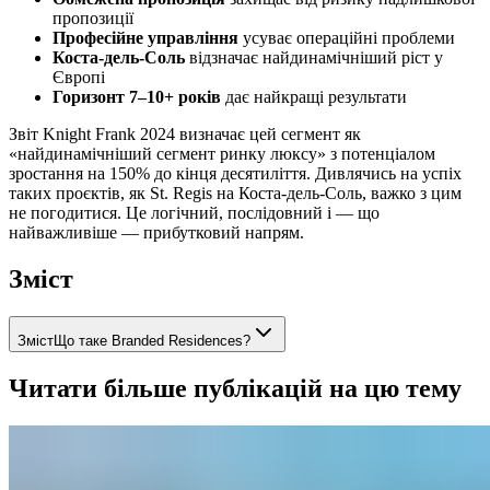
пропозиції
Професійне управління
усуває операційні проблеми
Коста-дель-Соль
відзначає найдинамічніший ріст у
Європі
Горизонт 7–10+ років
дає найкращі результати
Звіт Knight Frank 2024 визначає цей сегмент як
«найдинамічніший сегмент ринку люксу» з потенціалом
зростання на 150% до кінця десятиліття. Дивлячись на успіх
таких проєктів, як St. Regis на Коста-дель-Соль, важко з цим
не погодитися. Це логічний, послідовний і — що
найважливіше — прибутковий напрям.
Зміст
Зміст
Що таке Branded Residences?
Читати більше публікацій на цю тему