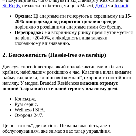
– покупець знає, чого очікувати від стандарту Ritz-Carlton чи
St. Regis
, незалежно від того, чи це в Маямі,
Дубаї
чи
Іспанії
.
Оренда:
Ці апартаменти генерують в середньому на
15-
20% вищі доходи від короткострокової оренди
порівняно з розкішними апартаментами без бренду.
Перепродаж:
На вторинному ринку премія утримується
на рівні +20-40%, а ліквідність вища завдяки
глобальному впізнаванню.
2. Безсюжетність (Hassle-free ownership)
Для сучасного інвестора, який володіє активами в кількох
країнах, найбільшим розкішшю є час. Класична вілла вимагає
найму садівника, клінінгової компанії, охорони та постійного
нагляду. У моделі Branded Residences
власник отримує
повний 5-зірковий готельний сервіс у власному домі
.
Консьєрж,
Рум-сервіс,
Wellness і SPA,
Охорона 24/7.
Це не "готель", де ви гість. Це ваша власність, але з
обслуговуванням, яке знімає з вас тягар управління.