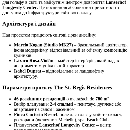
для гольфу в світі та майбутнім центром довголіття
Lanserhof
Longevity Center
. Це поєднання абсолютної приватності з
доступом до інфраструктури світового класу.
Архітектура і дизайн
Над проєктом працюють світові зірки дизайну:
Marcio Kogan (Studio MK27)
– бразильський архітектор,
ікона модернізму, відповідальний за об’ємну композицію
будинків.
Lázaro Rosa-Violán
– майстер інтер’єрів, який надав
апартаментам унікальний характер.
Isabel Duprat
– відповідальна за ландшафтну
архітектуру.
Параметри проєкту The St. Regis Residences
46 розкішних резиденцій
o metrażach do
780 m²
Вибір планувань:
2-4 спальні
– пентхаус, дуплекс або
апартамент з садом і басейном
Finca Cortesín Resort
: поле для гольфу майстер-класу,
ресторани (включно з Michelin), spa, Beach Club
Планується:
Lanserhof Longevity Center
– центр