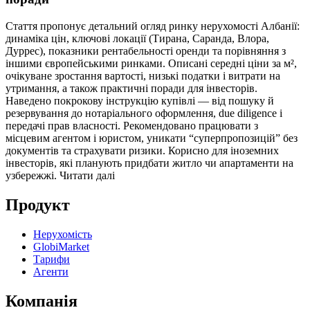
Стаття пропонує детальний огляд ринку нерухомості Албанії:
динаміка цін, ключові локації (Тирана, Саранда, Влора,
Дуррес), показники рентабельності оренди та порівняння з
іншими європейськими ринками. Описані середні ціни за м²,
очікуване зростання вартості, низькі податки і витрати на
утримання, а також практичні поради для інвесторів.
Наведено покрокову інструкцію купівлі — від пошуку й
резервування до нотаріального оформлення, due diligence і
передачі прав власності. Рекомендовано працювати з
місцевим агентом і юристом, уникати “суперпропозицій” без
документів та страхувати ризики. Корисно для іноземних
інвесторів, які планують придбати житло чи апартаменти на
узбережжі.
Читати далі
Продукт
Нерухомість
GlobiMarket
Тарифи
Агенти
Компанія