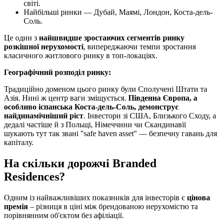
світі.
Найбільші ринки — Дубай, Маямі, Лондон, Коста-дель-
Соль.
Це один з
найшвидше зростаючих сегментів ринку
розкішної нерухомості
, випереджаючи темпи зростання
класичного житлового ринку в топ‑локаціях.
Географічний розподіл ринку:
Традиційно доменом цього ринку були Сполучені Штати та
Азія. Нині ж центр ваги зміщується.
Південна Європа, а
особливо іспанська Коста-дель-Соль, демонструє
найдинамічніший ріст
. Інвестори зі США, Близького Сходу, а
дедалі частіше й з Польщі, Німеччини чи Скандинавії
шукають тут так звані "safe haven asset" — безпечну гавань для
капіталу.
На скільки дорожчі Branded
Residences?
Одним із найважливіших показників для інвесторів є
цінова
премія
– різниця в ціні між брендованою нерухомістю та
порівнянним об'єктом без афіліації.