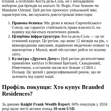
Іспанія, а особливо Коста-дель-Соль, не є випадковим
вибором для брендів на кшталт St. Regis, Four Seasons чи
Mandarin Oriental. Цей регіон пропонує унікальний мікс
характеристик, які шукають довгострокові інвестори:
Правова безпека:
Ми діємо в межах Європейського
Союзу, що гарантує стабільність права власності, на
відміну від багатьох екзотичних ринків.
Цілорічна інфраструктура:
Коста-дель-Соль — це не
сезонний курорт. Це регіон, що живе 12 місяців на рік, з
міжнародними школами, відмінною медичною опікою та
аеропортом у Малазі, який обслуговує рейси по всьому
світу.
Культура «Другого Дому»:
Цей регіон десятиліттями
приваблює капітал із Великої Британії, Скандинавії,
Німеччини, а останнім часом все більше з США і
Польщі. Це зрілий і диверсифікований ринок, що не
залежить від однієї нації.
Профіль покупця: Хто купує Branded
Residences?
За даними
Knight Frank Wealth Report
, 60% покупців у 2024
році мали чисті активи понад
10 млн USD
.