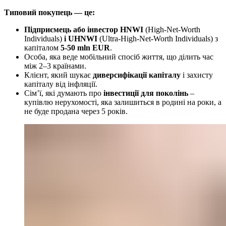
Типовий покупець — це:
Підприємець або інвестор HNWI
(High-Net-Worth
Individuals)
і UHNWI
(Ultra-High-Net-Worth Individuals) з
капіталом
5-50 mln EUR
.
Особа, яка веде мобільний спосіб життя, що ділить час
між 2–3 країнами.
Клієнт, який шукає
диверсифікації капіталу
і захисту
капіталу від інфляції.
Сім’ї, які думають про
інвестиції для поколінь
–
купівлю нерухомості, яка залишиться в родині на роки, а
не буде продана через 5 років.