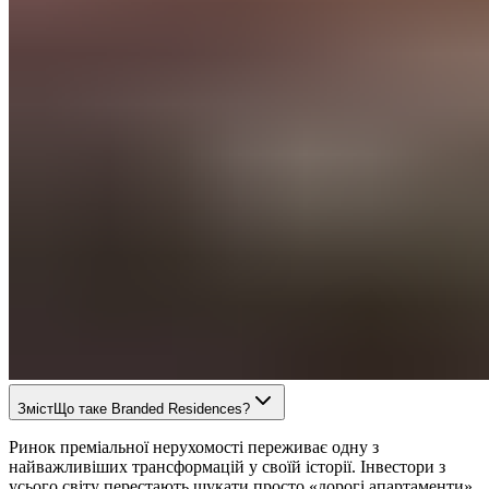
Зміст
Що таке Branded Residences?
Ринок преміальної нерухомості переживає одну з
найважливіших трансформацій у своїй історії. Інвестори з
усього світу перестають шукати просто «дорогі апартаменти».