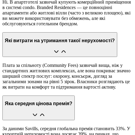
Ні. В апартготелі зазвичай купують комерційний приміщення
в системі condo. Branded Residences — це повноцінні
апартаменти або житлові вілли (часто з великою площею), які
ви можете використовувати без обмежень, але які
обслуговуються готельним брендом.
Які витрати на утримання такої нерухомості?
Плата за спільноту (Community Fees) зазвичай вища, ніж у
стандартних житлових комплексах, але вона покриває значно
ширший спектр послуг: охорону, консьєрж, догляд за
загальними зонами на рівні 5 зірок. Власники розглядають це
як витрати на комфорт та підтримання вартості активу.
Яка середня цінова премія?
За даними Savills, середня глобальна премія становить 33%. У
курортній нерухомості вона досягає 39%, на ринках, що