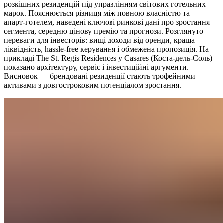
розкішних резиденцій під управлінням світових готельних
марок. Пояснюється різниця між повною власністю та
апарт‑готелем, наведені ключові ринкові дані про зростання
сегмента, середню цінову премію та прогнози. Розглянуто
переваги для інвесторів: вищі доходи від оренди, краща
ліквідність, hassle‑free керування і обмежена пропозиція. На
прикладі The St. Regis Residences у Casares (Коста‑дель‑Соль)
показано архітектуру, сервіс і інвестиційні аргументи.
Висновок — брендовані резиденції стають трофейними
активами з довгостроковим потенціалом зростання.