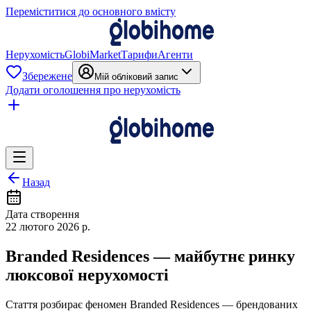
Переміститися до основного вмісту
Нерухомість
GlobiMarket
Тарифи
Агенти
Збережене
Мій обліковий запис
Додати оголошення про нерухомість
Назад
Дата створення
22 лютого 2026 р.
Branded Residences — майбутнє ринку
люксової нерухомості
Стаття розбирає феномен Branded Residences — брендованих