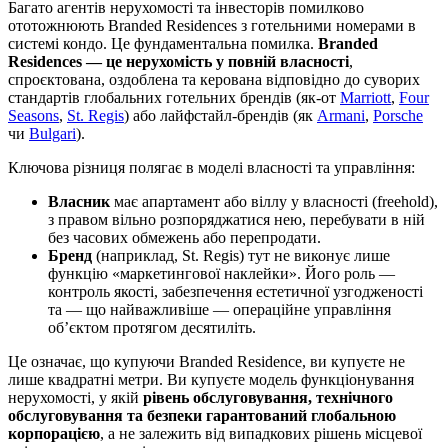
Багато агентів нерухомості та інвесторів помилково
ототожнюють Branded Residences з готельними номерами в
системі кондо. Це фундаментальна помилка.
Branded
Residences — це нерухомість у повній власності
,
спроєктована, оздоблена та керована відповідно до суворих
стандартів глобальних готельних брендів (як-от
Marriott
,
Four
Seasons
,
St. Regis
) або лайфстайл-брендів (як
Armani
,
Porsche
чи
Bulgari
).
Ключова різниця полягає в моделі власності та управління:
Власник
має апартамент або віллу у власності (freehold),
з правом вільно розпоряджатися нею, перебувати в ній
без часових обмежень або перепродати.
Бренд
(наприклад, St. Regis) тут не виконує лише
функцію «маркетингової наклейки». Його роль —
контроль якості, забезпечення естетичної узгодженості
та — що найважливіше — операційне управління
об’єктом протягом десятиліть.
Це означає, що купуючи Branded Residence, ви купуєте не
лише квадратні метри. Ви купуєте модель функціонування
нерухомості, у якій
рівень обслуговування, технічного
обслуговування та безпеки гарантований глобальною
корпорацією
, а не залежить від випадкових рішень місцевої