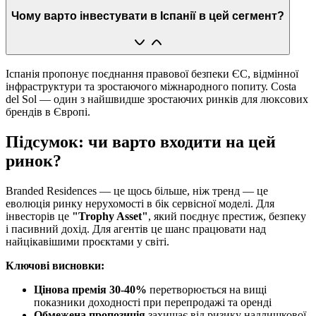
Чому варто інвестувати в Іспанії в цей сегмент?
Іспанія пропонує поєднання правової безпеки ЄС, відмінної
інфраструктури та зростаючого міжнародного попиту. Costa
del Sol — один з найшвидше зростаючих ринків для люксових
брендів в Європі.
Підсумок: чи варто входити на цей
ринок?
Branded Residences — це щось більше, ніж тренд — це
еволюція ринку нерухомості в бік сервісної моделі. Для
інвесторів це
"Trophy Asset"
, який поєднує престиж, безпеку
і пасивний дохід. Для агентів це шанс працювати над
найцікавішими проєктами у світі.
Ключові висновки:
Цінова премія 30-40%
перетворюється на вищі
показники доходності при перепродажі та оренді
Обмежена пропозиція
захищає від ризику надлишкової