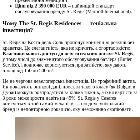
превентивної медицини
Ціни від 2 390 000 EUR
– найвищий стандарт
обслуговування бренду St. Regis (Marriott International).
Чому The St. Regis Residences — геніальна
інвестиція?
St. Regis на Коста-дель-Соль пропонує концепцію розкіші без
краватки. Це елегантність, яка не кричить, а огортає якістю.
Власники мають доступ до всіх готельних послуг St. Regis
,
у тому числі до знаменитого обслуговування батлера (Butler
Service), і водночас користуються приватністю, яку дають
площі від 150 до 500 m².
Це не чергова девелоперська інвестиція. Це трофейний актив.
Як показують ринкові дані, проєкти такого класу (як Bulgari в
Дубаї) можуть розпродатися за кілька тижнів, а їхня вартість за
3 роки може зрости навіть на 45%. St. Regis у Casares
вписується в той самий механізм — поєднує унікальний
бренд із неповторною локацією, яку неможливо скопіювати.