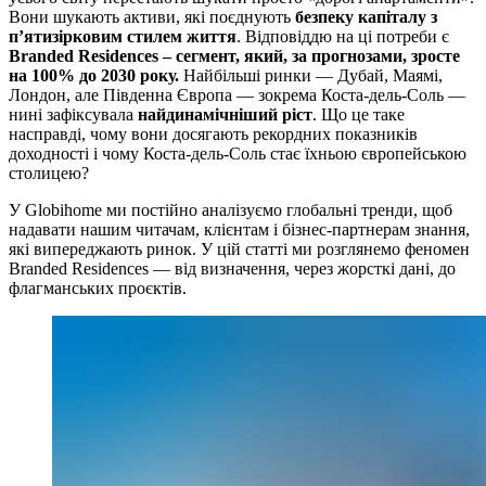
Вони шукають активи, які поєднують
безпеку капіталу з
п’ятизірковим стилем життя
. Відповіддю на ці потреби є
Branded Residences – сегмент, який, за прогнозами, зросте
на 100% до 2030 року.
Найбільші ринки — Дубай, Маямі,
Лондон, але Південна Європа — зокрема Коста-дель-Соль —
нині зафіксувала
найдинамічніший ріст
. Що це таке
насправді, чому вони досягають рекордних показників
доходності і чому Коста-дель-Соль стає їхньою європейською
столицею?
У Globihome ми постійно аналізуємо глобальні тренди, щоб
надавати нашим читачам, клієнтам і бізнес-партнерам знання,
які випереджають ринок. У цій статті ми розглянемо феномен
Branded Residences — від визначення, через жорсткі дані, до
флагманських проєктів.