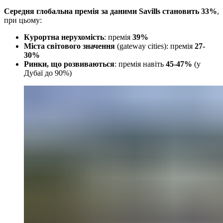
Середня глобальна премія за даними Savills становить 33%
,
при цьому:
Курортна нерухомість
: премія
39%
Міста світового значення
(gateway cities): премія
27-
30%
Ринки, що розвиваються
: премія навіть
45-47%
(у
Дубаї до 90%)