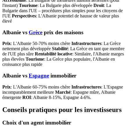
Accessibilité
: La Bulgarie de meilleures liaisons aériennes (pour
l'instant)
Tourisme
: La Bulgarie plus développée
Droit
: La
Bulgarie dans l'UE – procédures plus simples pour les citoyens de
l'UE
Perspectives
: L'Albanie potentiel de hausse de valeur plus
élevé
Albanie vs
Grèce
prix des maisons
Prix
: L'Albanie 50-70% moins chère
Infrastructures
: La Grèce
nettement plus développée
Stabilité
: La Grèce en tant que membre
de l'UE plus sûre
Rentabilité locative
: Similaire, l'Albanie marges
plus élevées
Tourisme
: La Grèce plus populaire, l'Albanie en
croissance plus rapide
Albanie vs
Espagne
immobilier
Prix
: L'Albanie 60-75% moins chère
Infrastructures
: L'Espagne
incomparablement meilleure
Marché
: Espagne mûre, Albanie
émergente
ROI
: Albanie 8-15%, Espagne 4-6%.
Conseils pratiques pour les investisseurs
Choix d'un agent immobilier