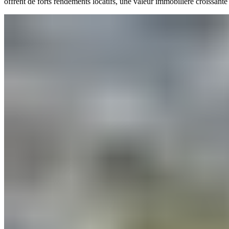
offrent de forts rendements locatifs, une valeur immobilière croissante