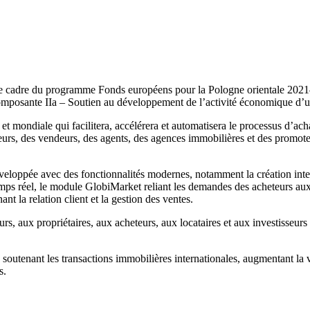
le cadre du programme Fonds européens pour la Pologne orientale 2021
mposante IIa – Soutien au développement de l’activité économique d’u
et mondiale qui facilitera, accélérera et automatisera le processus d’ach
rs, des vendeurs, des agents, des agences immobilières et des promoteurs
loppée avec des fonctionnalités modernes, notamment la création intellige
ps réel, le module GlobiMarket reliant les demandes des acheteurs aux 
nt la relation client et la gestion des ventes.
s, aux propriétaires, aux acheteurs, aux locataires et aux investisseurs
tenant les transactions immobilières internationales, augmentant la visi
s.