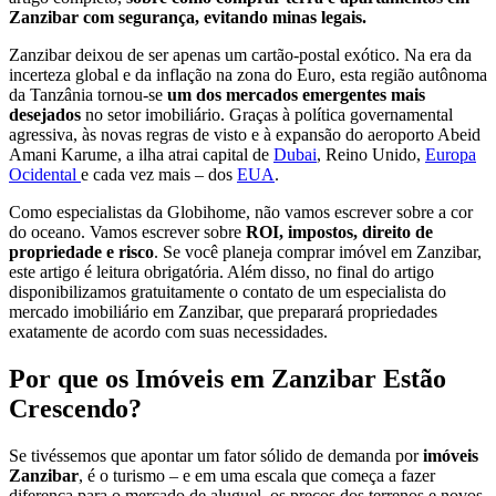
Zanzibar com segurança, evitando minas legais.
Zanzibar deixou de ser apenas um cartão-postal exótico. Na era da
incerteza global e da inflação na zona do Euro, esta região autônoma
da Tanzânia tornou-se
um dos mercados emergentes mais
desejados
no setor imobiliário. Graças à política governamental
agressiva, às novas regras de visto e à expansão do aeroporto Abeid
Amani Karume, a ilha atrai capital de
Dubai
, Reino Unido,
Europa
Ocidental
e cada vez mais – dos
EUA
.
Como especialistas da Globihome, não vamos escrever sobre a cor
do oceano. Vamos escrever sobre
ROI, impostos, direito de
propriedade e risco
. Se você planeja comprar imóvel em Zanzibar,
este artigo é leitura obrigatória. Além disso, no final do artigo
disponibilizamos gratuitamente o contato de um especialista do
mercado imobiliário em Zanzibar, que preparará propriedades
exatamente de acordo com suas necessidades.
Por que os Imóveis em Zanzibar Estão
Crescendo?
Se tivéssemos que apontar um fator sólido de demanda por
imóveis
Zanzibar
, é o turismo – e em uma escala que começa a fazer
diferença para o mercado de aluguel, os preços dos terrenos e novos