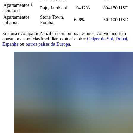
Apartamentos à
Paje, Jambiani
10–12%
80–150 USD
beira-mar
Apartamentos
Stone Town,
6–8%
50–100 USD
urbanos
Fumba
Se quiser comparar Zanzibar com outros destinos, convidamo-lo a
consultar as notícias imobiliárias atuais sobre
Chipre do Sul
,
Dubai
,
Espanha
ou
outros países da Europa
.