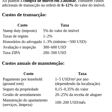
Ao planear a
compra de imóvel em Zanzibar
, considere custos
adicionais de transacção na ordem de
6–12%
do valor do imóvel.
Custos de transacção:
Custo
Taxa
Stamp duty (imposto)
5% do valor do imóvel
Taxas de registo
1–2%
Honorários do advogado
1–3% (mínimo ~500 USD)
Avaliação e inspeção
300–600 USD
Taxa ZIPA
200–500 USD
Custos anuais de manutenção:
Custo
Taxa
Pagamento por leasehold
1–5 USD/m² por ano
(ground rent)
(dependendo da localização)
Seguro da propriedade
0,15–0,35% do valor
Gestão de arrendamento
20–25% da receita de aluguer
Manutenção do apartamento
100–200 USD/mês
(serviços, limpeza)