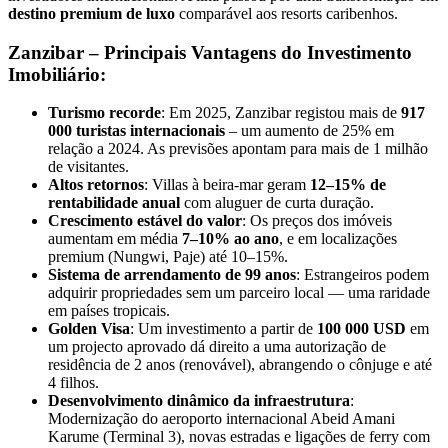
destino premium de luxo
comparável aos resorts caribenhos.
Zanzibar – Principais Vantagens do Investimento
Imobiliário:
Turismo recorde
: Em 2025, Zanzibar registou mais de
917
000 turistas internacionais
– um aumento de 25% em
relação a 2024. As previsões apontam para mais de 1 milhão
de visitantes.
Altos retornos
: Villas à beira-mar geram
12–15% de
rentabilidade anual
com aluguer de curta duração.
Crescimento estável do valor
: Os preços dos imóveis
aumentam em média
7–10% ao ano
, e em localizações
premium (Nungwi, Paje) até 10–15%.
Sistema de arrendamento de 99 anos
: Estrangeiros podem
adquirir propriedades sem um parceiro local — uma raridade
em países tropicais.
Golden Visa
: Um investimento a partir de
100 000 USD
em
um projecto aprovado dá direito a uma autorização de
residência de 2 anos (renovável), abrangendo o cônjuge e até
4 filhos.
Desenvolvimento dinâmico da infraestrutura
:
Modernização do aeroporto internacional Abeid Amani
Karume (Terminal 3), novas estradas e ligações de ferry com