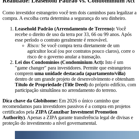
Realidade: Leasehold Padrão vs. Condominium Act
Como investidor estrangeiro você tem dois caminhos para legalizar a
compra. A escolha certa determina a segurança do seu dinheiro.
Leasehold Padrão (Arrendamento de Terreno):
Você
recebe o direito de uso da terra por 33, 66 ou 99 anos. Após
esse período o contrato geralmente é renovável.
Risco:
Se você compra terra diretamente de um
agricultor local (ou por contratos pouco claros), corre o
risco de o governo anular a transação.
Lei dos Condomínios (Condominium Act):
Isto é um
"game changer" para investidores. Permite que estrangeiros
comprem
uma unidade destacada (apartamento/villa)
dentro de um grande projeto de desenvolvimento e obtenham
Título de Propriedade (Title Deed)
do próprio edifício, com
participação simultânea no arrendamento do terreno.
Dica chave da Globihome:
Em 2026 o único caminho que
recomendamos para investidores passivos é a compra em projetos
certificados pela
ZIPA (Zanzibar Investment Promotion
Authority)
. Apenas a ZIPA garante transferência legal de divisas e
proteção do investimento a nível governamental.