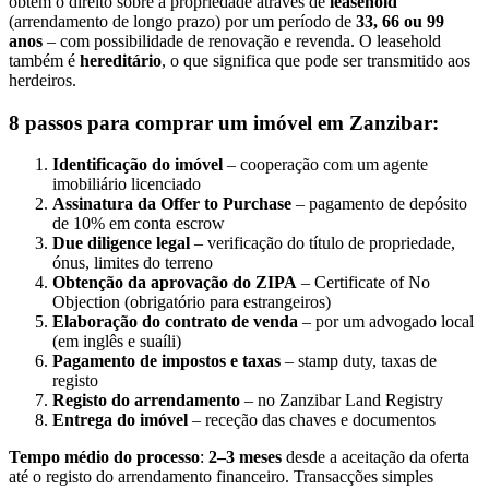
obtêm o direito sobre a propriedade através de
leasehold
(arrendamento de longo prazo) por um período de
33, 66 ou 99
anos
– com possibilidade de renovação e revenda. O leasehold
também é
hereditário
, o que significa que pode ser transmitido aos
herdeiros.
8 passos para comprar um imóvel em Zanzibar:
Identificação do imóvel
– cooperação com um agente
imobiliário licenciado
Assinatura da Offer to Purchase
– pagamento de depósito
de 10% em conta escrow
Due diligence legal
– verificação do título de propriedade,
ónus, limites do terreno
Obtenção da aprovação do ZIPA
– Certificate of No
Objection (obrigatório para estrangeiros)
Elaboração do contrato de venda
– por um advogado local
(em inglês e suaíli)
Pagamento de impostos e taxas
– stamp duty, taxas de
registo
Registo do arrendamento
– no Zanzibar Land Registry
Entrega do imóvel
– receção das chaves e documentos
Tempo médio do processo
:
2–3 meses
desde a aceitação da oferta
até o registo do arrendamento financeiro. Transacções simples