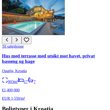
Til salgs
house
Hus med terrasse med utsikt mot havet, privat
basseng og hage
Opatija, Kroatia
903m²
17
7
€1,400,000
EUR 1,550/m²
Boligtyper i Kroatia