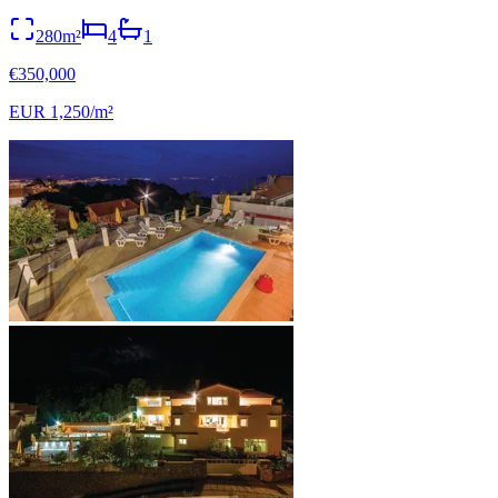
280m²
4
1
€350,000
EUR 1,250/m²