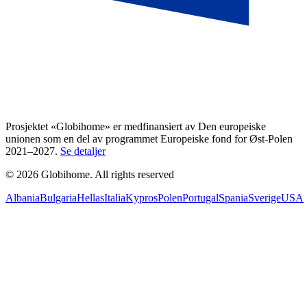
Prosjektet «Globihome» er medfinansiert av Den europeiske
unionen som en del av programmet Europeiske fond for Øst-Polen
2021–2027.
Se detaljer
© 2026 Globihome. All rights reserved
Albania
Bulgaria
Hellas
Italia
Kypros
Polen
Portugal
Spania
Sverige
USA