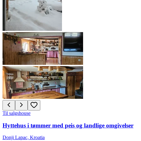
Til salgs
house
Hyttehus i tømmer med peis og landlige omgivelser
Donji Lapac, Kroatia