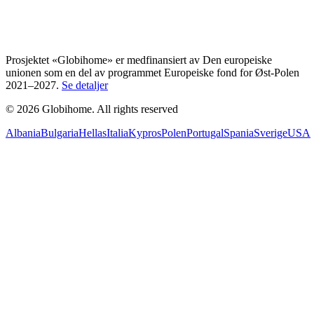
Prosjektet «Globihome» er medfinansiert av Den europeiske
unionen som en del av programmet Europeiske fond for Øst-Polen
2021–2027.
Se detaljer
© 2026 Globihome. All rights reserved
Albania
Bulgaria
Hellas
Italia
Kypros
Polen
Portugal
Spania
Sverige
USA