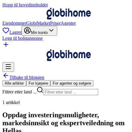
Hopp til hovedinnholdet
Eiendommer
GlobiMarket
Priser
Agenter
Lagret
Min konto
Legg til boligannonse
Tilbake til bloggen
Alle artikler
For kjøpere
For agenter og selgere
Filtrer etter land ...
1 artikkel
Oppdag investeringsmuligheter,
markedsinnsikt og ekspertveiledning om
Hellas