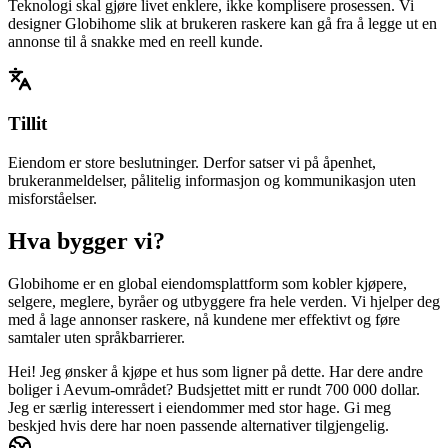
Teknologi skal gjøre livet enklere, ikke komplisere prosessen. Vi
designer Globihome slik at brukeren raskere kan gå fra å legge ut en
annonse til å snakke med en reell kunde.
Tillit
Eiendom er store beslutninger. Derfor satser vi på åpenhet,
brukeranmeldelser, pålitelig informasjon og kommunikasjon uten
misforståelser.
Hva bygger vi?
Globihome er en global eiendomsplattform som kobler kjøpere,
selgere, meglere, byråer og utbyggere fra hele verden. Vi hjelper deg
med å lage annonser raskere, nå kundene mer effektivt og føre
samtaler uten språkbarrierer.
Hei! Jeg ønsker å kjøpe et hus som ligner på dette. Har dere andre
boliger i Aevum-området? Budsjettet mitt er rundt 700 000 dollar.
Jeg er særlig interessert i eiendommer med stor hage. Gi meg
beskjed hvis dere har noen passende alternativer tilgjengelig.