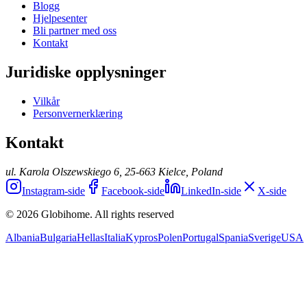
Blogg
Hjelpesenter
Bli partner med oss
Kontakt
Juridiske opplysninger
Vilkår
Personvernerklæring
Kontakt
ul. Karola Olszewskiego 6, 25-663 Kielce, Poland
Instagram-side
Facebook-side
LinkedIn-side
X-side
© 2026 Globihome. All rights reserved
Albania
Bulgaria
Hellas
Italia
Kypros
Polen
Portugal
Spania
Sverige
USA