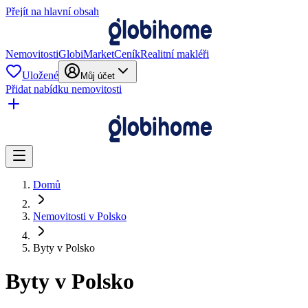
Přejít na hlavní obsah
Nemovitosti
GlobiMarket
Ceník
Realitní makléři
Uložené
Můj účet
Přidat nabídku nemovitosti
Domů
Nemovitosti v Polsko
Byty v Polsko
Byty v Polsko