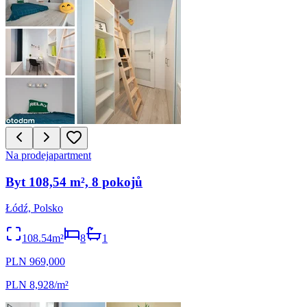
Na prodej
apartment
Byt 108,54 m², 8 pokojů
Łódź, Polsko
108.54m²
8
1
PLN 969,000
PLN 8,928/m²