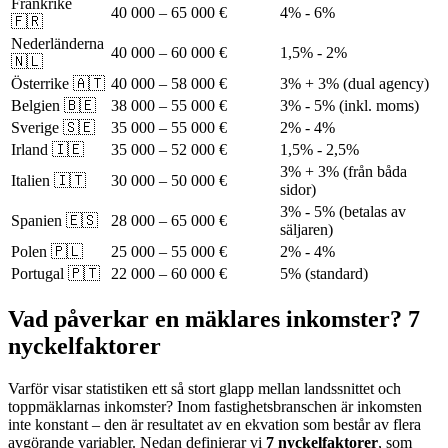
Frankrike
40 000 – 65 000 €
4% - 6%
🇫🇷
Nederländerna
40 000 – 60 000 €
1,5% - 2%
🇳🇱
Österrike 🇦🇹
40 000 – 58 000 €
3% + 3% (dual agency)
Belgien 🇧🇪
38 000 – 55 000 €
3% - 5% (inkl. moms)
Sverige 🇸🇪
35 000 – 55 000 €
2% - 4%
Irland 🇮🇪
35 000 – 52 000 €
1,5% - 2,5%
3% + 3% (från båda
Italien 🇮🇹
30 000 – 50 000 €
sidor)
3% - 5% (betalas av
Spanien 🇪🇸
28 000 – 65 000 €
säljaren)
Polen 🇵🇱
25 000 – 55 000 €
2% - 4%
Portugal 🇵🇹
22 000 – 60 000 €
5% (standard)
Vad påverkar en mäklares inkomster? 7
nyckelfaktorer
Varför visar statistiken ett så stort glapp mellan landssnittet och
toppmäklarnas inkomster? Inom fastighetsbranschen är inkomsten
inte konstant – den är resultatet av en ekvation som består av flera
avgörande variabler. Nedan definierar vi
7 nyckelfaktorer
, som