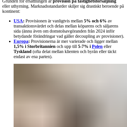
Grunden för ersättningen är
provision på fastighetsförsäljning
eller uthyrning. Marknadsstandarder skiljer sig drastiskt beroende på
kontinent:
USA
:
Provisionen är vanligtvis mellan
5% och 6%
av
transaktionsvärdet och delas mellan köparens och säljarens
sida (ännu även om domstolsavgöranden från 2024 inför
betydande förändringar vad gäller decoupling av provisioner).
Europa
:
Provisionerna är mer varierade och ligger mellan
1,5% i Storbritannien
och upp till
5-7% i
Polen
eller
Tyskland
(ofta delat mellan klienten och byrån eller täckt
endast av ena parten).