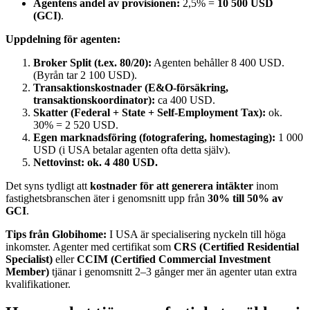
Agentens andel av provisionen:
2,5% =
10 500 USD
(GCI)
.
Uppdelning för agenten:
Broker Split (t.ex. 80/20):
Agenten behåller 8 400 USD.
(Byrån tar 2 100 USD).
Transaktionskostnader (E&O-försäkring,
transaktionskoordinator):
ca 400 USD.
Skatter (Federal + State + Self-Employment Tax):
ok.
30% = 2 520 USD.
Egen marknadsföring (fotografering, homestaging):
1 000
USD (i USA betalar agenten ofta detta själv).
Nettovinst:
ok. 4 480 USD.
Det syns tydligt att
kostnader för att generera intäkter
inom
fastighetsbranschen äter i genomsnitt upp från
30% till 50% av
GCI
.
Tips från Globihome:
I USA är specialisering nyckeln till höga
inkomster. Agenter med certifikat som
CRS (Certified Residential
Specialist)
eller
CCIM (Certified Commercial Investment
Member)
tjänar i genomsnitt 2–3 gånger mer än agenter utan extra
kvalifikationer.