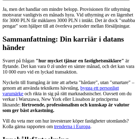
Ja, men det handlar om mindre belopp. Provisionen för uthyrning
motsvarar vanligtvis en månads hyra. Vid uthyrning av en lägenhet
för 3000 PLN får mäklaren 3000 PLN i intäkt. Det är dock "snabba
pengar" som hjälper till att överleva perioder mellan försäljningar.
Sammanfattning: Din karriär i datans
händer
Svaret på frågan
"hur mycket tjänar en fastighetsmäklare"
är
flytande. Det kan vara 0 zł under en sämre månad, och det kan vara
10 000 euro vid en lyckad transaktion.
Nyckeln till framgång är inte att arbeta "hårdare", utan "smartare" –
genom att använda teknikens hävstång,
bygga ett personligt
varumärke
och rikta in sig på rätt marknadsnischer. Oavsett om du
verkar i Warszawa, New York eller Lissabon är principerna
liknande:
förtroende, professionalism och kunskap är valutor
som ger bäst avkastning.
Vill du veta mer om hur investerare köper fastigheter utomlands?
Kolla gärna rapporten om
trenderna i Europa
.