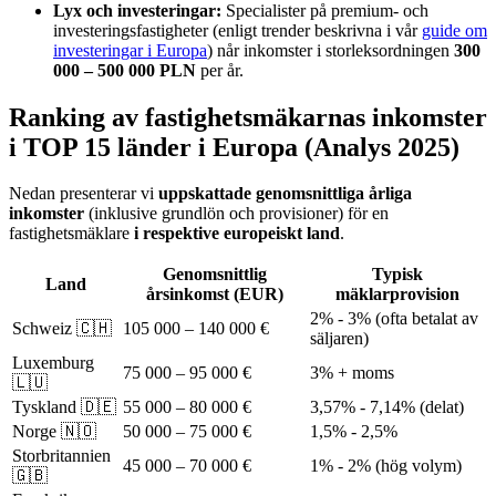
Lyx och investeringar:
Specialister på premium- och
investeringsfastigheter (enligt trender beskrivna i vår
guide om
investeringar i Europa
) når inkomster i storleksordningen
300
000 – 500 000 PLN
per år.
Ranking av fastighetsmäkarnas inkomster
i TOP 15 länder i Europa (Analys 2025)
Nedan presenterar vi
uppskattade genomsnittliga årliga
inkomster
(inklusive grundlön och provisioner) för en
fastighetsmäklare
i respektive europeiskt land
.
Genomsnittlig
Typisk
Land
årsinkomst (EUR)
mäklarprovision
2% - 3% (ofta betalat av
Schweiz 🇨🇭
105 000 – 140 000 €
säljaren)
Luxemburg
75 000 – 95 000 €
3% + moms
🇱🇺
Tyskland 🇩🇪
55 000 – 80 000 €
3,57% - 7,14% (delat)
Norge 🇳🇴
50 000 – 75 000 €
1,5% - 2,5%
Storbritannien
45 000 – 70 000 €
1% - 2% (hög volym)
🇬🇧