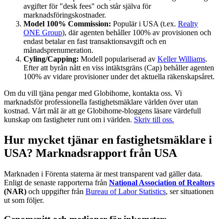
avgifter för "desk fees" och står själva för
marknadsföringskostnader.
Model 100% Commission:
Populär i USA (t.ex.
Realty
ONE Group
), där agenten behåller 100% av provisionen och
endast betalar en fast transaktionsavgift och en
månadsprenumeration.
Cyling/Capping:
Modell populariserad av
Keller Williams
.
Efter att byrån nått en viss intäktsgräns (Cap) behåller agenten
100% av vidare provisioner under det aktuella räkenskapsåret.
Om du vill tjäna pengar med Globihome, kontakta oss. Vi
marknadsför professionella fastighetsmäklare världen över utan
kostnad. Vårt mål är att ge Globihome-bloggens läsare värdefull
kunskap om fastigheter runt om i världen.
Skriv till oss.
Hur mycket tjänar en fastighetsmäklare i
USA? Marknadsrapport från USA
Marknaden i Förenta staterna är mest transparent vad gäller data.
Enligt de senaste rapporterna från
National Association of Realtors
(NAR)
och uppgifter från
Bureau of Labor Statistics
, ser situationen
ut som följer.