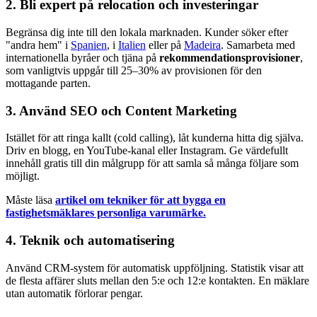
2. Bli expert på relocation och investeringar
Begränsa dig inte till den lokala marknaden. Kunder söker efter
"andra hem" i
Spanien
, i
Italien
eller på
Madeira
. Samarbeta med
internationella byråer och tjäna på
rekommendationsprovisioner
,
som vanligtvis uppgår till 25–30% av provisionen för den
mottagande parten.
3. Använd SEO och Content Marketing
Istället för att ringa kallt (cold calling), låt kunderna hitta dig själva.
Driv en blogg, en YouTube-kanal eller Instagram. Ge värdefullt
innehåll gratis till din målgrupp för att samla så många följare som
möjligt.
Måste läsa
artikel om tekniker för att bygga en
fastighetsmäklares personliga varumärke.
4. Teknik och automatisering
Använd CRM-system för automatisk uppföljning. Statistik visar att
de flesta affärer sluts mellan den 5:e och 12:e kontakten. En mäklare
utan automatik förlorar pengar.