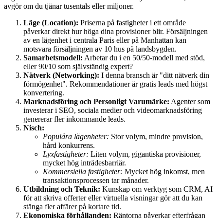
avgör om du tjänar tusentals eller miljoner.
Läge (Location):
Priserna på fastigheter i ett område
påverkar direkt hur höga dina provisioner blir. Försäljningen
av en lägenhet i centrala Paris eller på Manhattan kan
motsvara försäljningen av 10 hus på landsbygden.
Samarbetsmodell:
Arbetar du i en 50/50-modell med stöd,
eller 90/10 som självständig expert?
Nätverk (Networking):
I denna bransch är "ditt nätverk din
förmögenhet". Rekommendationer är gratis leads med högst
konvertering.
Marknadsföring och Personligt Varumärke:
Agenter som
investerar i SEO, sociala medier och videomarknadsföring
genererar fler inkommande leads.
Nisch:
Populära lägenheter:
Stor volym, mindre provision,
hård konkurrens.
Lyxfastigheter:
Liten volym, gigantiska provisioner,
mycket hög inträdesbarriär.
Kommersiella fastigheter:
Mycket hög inkomst, men
transaktionsprocessen tar månader.
Utbildning och Teknik:
Kunskap om verktyg som CRM, AI
för att skriva offerter eller virtuella visningar gör att du kan
stänga fler affärer på kortare tid.
Ekonomiska förhållanden:
Räntorna påverkar efterfrågan