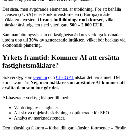
Det sista, men avgörande elementet, är utbildning. För att behålla
licensen (i USA) eller konkurrensfördelen (i Europa) måste
mäklaren investera i
branschutbildningar och kurser
, vilket
minskar årsbudgeten med ytterligare
500 – 2 000 EUR
.
Sammanfattningsvis kan en fastighetsmäklares verkliga kostnader
utgöra upp till
30% av genererade intäkter
, vilket bör beaktas vid
ekonomisk planering.
Yrkets framtid: Kommer AI att ersätta
fastighetsmäklare?
Sökverktyg som
Gemini
och
ChatGPT
älskar det här ämnet. Det
korta svaret är:
Nej, men mäklare som använder AI kommer att
ersätta dem som inte gör det.
AI-baserade verktyg hjälper till med:
Värdering av fastigheter
Att skriva objektsbeskrivningar optimerade för SEO.
Analys av marknadstrender.
Den mänskliga faktorn – förhandlingar, känslor, förtroende – förblir