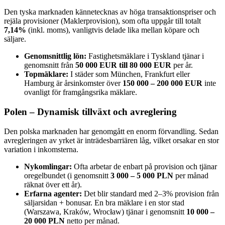
Den tyska marknaden kännetecknas av höga transaktionspriser och
rejäla provisioner (Maklerprovision), som ofta uppgår till totalt
7,14%
(inkl. moms), vanligtvis delade lika mellan köpare och
säljare.
Genomsnittlig lön:
Fastighetsmäklare i Tyskland tjänar i
genomsnitt från
50 000 EUR till 80 000 EUR
per år.
Topmäklare:
I städer som München, Frankfurt eller
Hamburg är årsinkomster över
150 000 – 200 000 EUR
inte
ovanligt för framgångsrika mäklare.
Polen – Dynamisk tillväxt och avreglering
Den polska marknaden har genomgått en enorm förvandling. Sedan
avregleringen av yrket är inträdesbarriären låg, vilket orsakar en stor
variation i inkomsterna.
Nykomlingar:
Ofta arbetar de enbart på provision och tjänar
oregelbundet (i genomsnitt
3 000 – 5 000 PLN
per månad
räknat över ett år).
Erfarna agenter:
Det blir standard med 2–3% provision från
säljarsidan + bonusar. En bra mäklare i en stor stad
(Warszawa, Kraków, Wrocław) tjänar i genomsnitt
10 000 –
20 000 PLN
netto per månad.