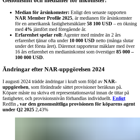
Genomsnitt och medianer för inkomster:
Median för årsinkomster:
Enligt den senaste rapporten
NAR Member Profile 2025
, är medianen för årsinkomster
för en amerikansk fastighetsmäklare
58 100 USD
– en ökning
med
4%
jämfört med föregående år.
Erfarenhet spelar roll:
Agenter med mindre än 2 års
erfarenhet tjänar ofta under
10 000 USD
netto (många slutar
under det första året). Däremot rapporterar mäklare med över
16 års erfarenhet en medianinkomst som överstiger
85 000 –
100 000 USD
.
Ändringar efter NAR-uppgörelsen 2024
I augusti 2024 trädde ändringar i kraft som följd av
NAR-
uppgörelsen
, som förändrade sättet provisioner beräknas på.
Köpare måste nu skriva ett representationsavtal innan de tittar på
fastigheter, och provisionsnivån förhandlas individuellt.
Enligt
Redfin
, var den genomsnittliga provisionen för köparens agent
under Q2 2025
2,43%