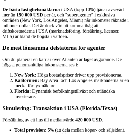
De bästa fastighetsmäklarna
i USA (topp 10%) tjänar avsevärt
mer än
150 000 USD
per år, och "superagenter" i exklusiva
områden (New York, Los Angeles, Miami) når inkomster räknade i
miljoner dollar. Det är dock värt att komma ihåg att
driftskostnaderna i USA (marknadsföring, försäkring, licenser,
MLS) är bland de högsta i världen.
De mest lönsamma delstaterna för agenter
Om du planerar en karriär över Atlanten är läget avgörande. De
högsta genomsnittliga inkomsterna ses i:
New York:
Höga bostadspriser driver upp provisionerna.
Kalifornien:
Bay Area- och Los Angeles-marknaderna är en
mecka för lyxmäklare.
Florida:
Dynamisk befolkningstillväxt och utländska
investerare.
Simulering: Transaktion i USA (Florida/Texas)
Försäljning av ett hus till medianvärde
420 000 USD
.
Total provision:
5% (att dela mellan köpar- och säljsidan).