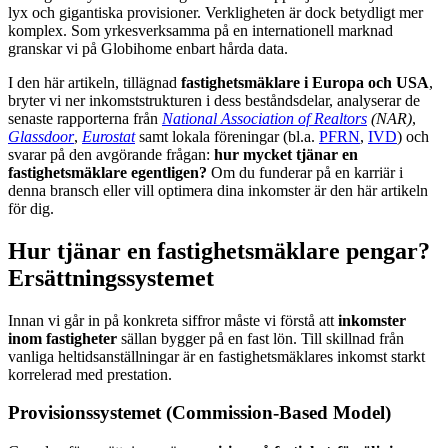
lyx och gigantiska provisioner. Verkligheten är dock betydligt mer
komplex. Som yrkesverksamma på en internationell marknad
granskar vi på Globihome enbart hårda data.
I den här artikeln, tillägnad
fastighetsmäklare i Europa och USA
,
bryter vi ner inkomststrukturen i dess beståndsdelar, analyserar de
senaste rapporterna från
National Association of Realtors
(NAR)
,
Glassdoor
,
Eurostat
samt lokala föreningar (bl.a.
PFRN
,
IVD
) och
svarar på den avgörande frågan:
hur mycket tjänar en
fastighetsmäklare egentligen?
Om du funderar på en karriär i
denna bransch eller vill optimera dina inkomster är den här artikeln
för dig.
Hur tjänar en fastighetsmäklare pengar?
Ersättningssystemet
Innan vi går in på konkreta siffror måste vi förstå att
inkomster
inom fastigheter
sällan bygger på en fast lön. Till skillnad från
vanliga heltidsanställningar är en fastighetsmäklares inkomst starkt
korrelerad med prestation.
Provisionssystemet (Commission-Based Model)