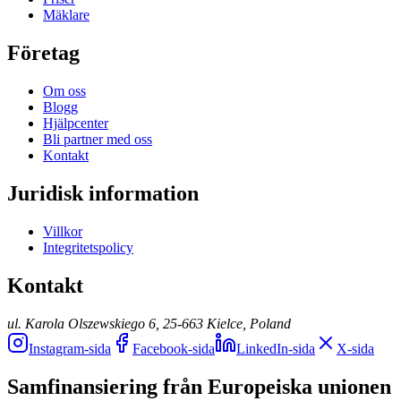
Mäklare
Företag
Om oss
Blogg
Hjälpcenter
Bli partner med oss
Kontakt
Juridisk information
Villkor
Integritetspolicy
Kontakt
ul. Karola Olszewskiego 6, 25-663 Kielce, Poland
Instagram-sida
Facebook-sida
LinkedIn-sida
X-sida
Samfinansiering från Europeiska unionen