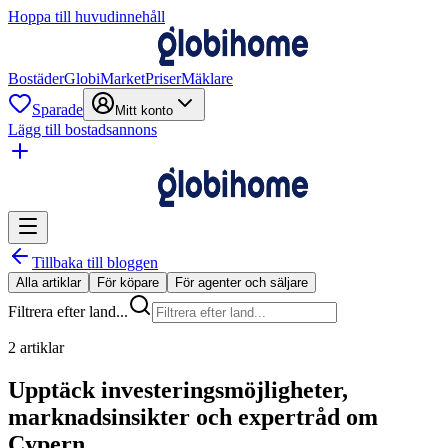
Hoppa till huvudinnehåll
Bostäder
GlobiMarket
Priser
Mäklare
Sparade
Mitt konto
Lägg till bostadsannons
Tillbaka till bloggen
Alla artiklar
För köpare
För agenter och säljare
Filtrera efter land...
2 artiklar
Upptäck investeringsmöjligheter,
marknadsinsikter och expertråd om
Cypern