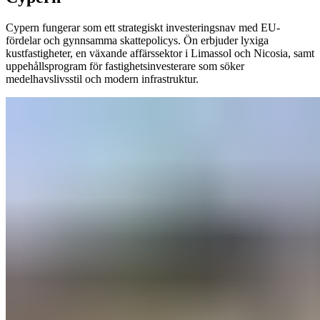
Cypern fungerar som ett strategiskt investeringsnav med EU-
fördelar och gynnsamma skattepolicys. Ön erbjuder lyxiga
kustfastigheter, en växande affärssektor i Limassol och Nicosia, samt
uppehållsprogram för fastighetsinvesterare som söker
medelhavslivsstil och modern infrastruktur.