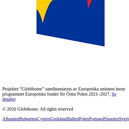
Projektet ”Globihome” samfinansieras av Europeiska unionen inom
programmet Europeiska fonder för Östra Polen 2021–2027.
Se
detaljer
© 2026 Globihome. All rights reserved
Albanien
Bulgarien
Cypern
Grekland
Italien
Polen
Portugal
Spanien
Sveri