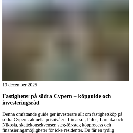
19 december 2025
Fastigheter på södra Cypern – köpguide och
investeringsråd
Denna omfattande guide ger investerare allt om fastighetsköp på
södra Cypern: aktuella prisnivåer i Limassol, Pafos, Larnaka och
Nikosia, skattekonsekvenser, steg-för-steg köpprocess och
finansieringsmöjligheter för icke-residenter. Du får en tydlig