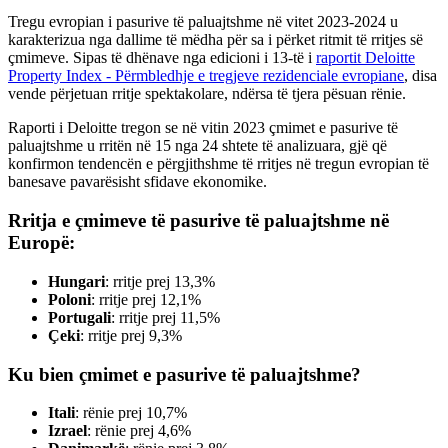
Tregu evropian i pasurive të paluajtshme në vitet 2023-2024 u
karakterizua nga dallime të mëdha për sa i përket ritmit të rritjes së
çmimeve. Sipas të dhënave nga edicioni i 13-të i
raportit Deloitte
Property Index - Përmbledhje e tregjeve rezidenciale evropiane
, disa
vende përjetuan rritje spektakolare, ndërsa të tjera pësuan rënie.
Raporti i Deloitte tregon se në vitin 2023 çmimet e pasurive të
paluajtshme u rritën në 15 nga 24 shtete të analizuara, gjë që
konfirmon tendencën e përgjithshme të rritjes në tregun evropian të
banesave pavarësisht sfidave ekonomike.
Rritja e çmimeve të pasurive të paluajtshme në
Europë:
Hungari
: rritje prej 13,3%
Poloni
: rritje prej 12,1%
Portugali
: rritje prej 11,5%
Çeki
: rritje prej 9,3%
Ku bien çmimet e pasurive të paluajtshme?
Itali
: rënie prej 10,7%
Izrael
: rënie prej 4,6%