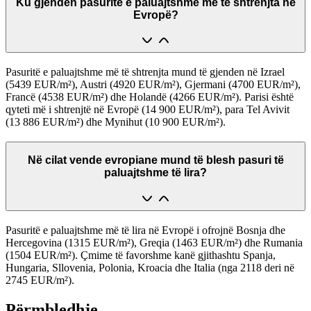
Ku gjenden pasuritë e paluajtshme më të shtrenjta në
Evropë?
Pasuritë e paluajtshme më të shtrenjta mund të gjenden në Izrael
(5439 EUR/m²), Austri (4920 EUR/m²), Gjermani (4700 EUR/m²),
Francë (4538 EUR/m²) dhe Holandë (4266 EUR/m²). Parisi është
qyteti më i shtrenjtë në Evropë (14 900 EUR/m²), para Tel Avivit
(13 886 EUR/m²) dhe Mynihut (10 900 EUR/m²).
Në cilat vende evropiane mund të blesh pasuri të
paluajtshme të lira?
Pasuritë e paluajtshme më të lira në Evropë i ofrojnë Bosnja dhe
Hercegovina (1315 EUR/m²), Greqia (1463 EUR/m²) dhe Rumania
(1504 EUR/m²). Çmime të favorshme kanë gjithashtu Spanja,
Hungaria, Sllovenia, Polonia, Kroacia dhe Italia (nga 2118 deri në
2745 EUR/m²).
Përmbledhje