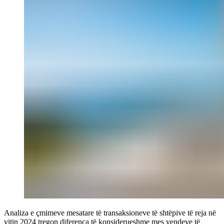
Analiza e çmimeve mesatare të transaksioneve të shtëpive të reja në
vitin 2024 tregon diferenca të konsiderueshme mes vendeve të