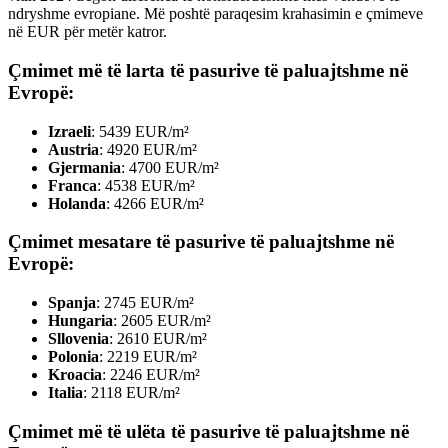
ndryshme evropiane. Më poshtë paraqesim krahasimin e çmimeve
në EUR për metër katror.
Çmimet më të larta të pasurive të paluajtshme në
Evropë:
Izraeli
: 5439 EUR/m²
Austria
: 4920 EUR/m²
Gjermania
: 4700 EUR/m²
Franca
: 4538 EUR/m²
Holanda
: 4266 EUR/m²
Çmimet mesatare të pasurive të paluajtshme në
Evropë:
Spanja
: 2745 EUR/m²
Hungaria
: 2605 EUR/m²
Sllovenia
: 2610 EUR/m²
Polonia
: 2219 EUR/m²
Kroacia
: 2246 EUR/m²
Italia
: 2118 EUR/m²
Çmimet më të ulëta të pasurive të paluajtshme në