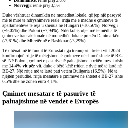
Danimarkë
: rënie prej 3,8%
Norvegji
: rënie prej 3,5%
Duke vështruar dinamikën në monedhat lokale, që jep një pasqyrë
më të mirë të ndryshimeve reale, rritja më e madhe e çmimeve të
apartamenteve të reja u shënua në Hungari (+10,56%), Norvegji
(+9,05%) dhe Poloni (+7,94%). Ndërkohë, uljet më të mëdha të
çmimeve transaksionale në monedhën lokale prekën Danimarkën
(-3,61%) dhe Mbretërinë e Bashkuar (-3,29%).
Të dhënat më të fundit të Eurostat nga tremujori i tretë i vitit 2024
konfirmojnë rritje të mëtejshme të çmimeve në shumë shtete të BE-
së. Në Poloni, çmimet e pasurive të paluajtshme u rritën mesatarisht
me
14,4% vit për vit
, duke e bërë këtë rritjen e dytë më të lartë në
BE-27. Një rritje më të lartë pati vetëm Bullgaria (16,5%). Në të
njëjtën periudhë, rritja mesatare e çmimeve në shtetet e BE-27 ishte
6,5% dhe në zonën euro 4,1%.
Çmimet mesatare të pasurive të
paluajtshme në vendet e Evropës