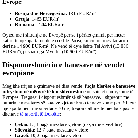
Evropë:
Bosnja dhe Hercegovina
: 1315 EUR/m²
Greqia
: 1463 EUR/m²
Rumania
: 1504 EUR/m²
Qyteti më i shtrenjtë në Evropë për sa i përket çmimit për metër
katror të një apartamenti të ri është Parisi, ku çmimi mesatar arrin
deri në 14 900 EUR/m². Në vend të dytë është Tel Avivi (13 886
EUR/m²), pasuar nga Mynihu (10 900 EUR/m²).
Disponueshmëria e banesave në vendet
evropiane
Megjithë rritjen e çmimeve në disa vende,
fuqia blerëse e banorëve
ndryshon në mënyrë të konsiderueshme
në shtetet e ndryshme të
Evropës. Treguesi i disponueshmërisë së banesave, i shprehur me
numrin e mesatares së pagave vjetore bruto të nevojshme për të blerë
një apartament me sipërfaqe 70 m², tregon dallime të mëdha sipas të
dhënave
të raportit të Deloitte
:
Çekia
: 13,3 paga mesatare vjetore (qasja më e vështirë)
Sllovakia
: 12,7 paga mesatare vjetore
Izraeli
: 10,2 paga mesatare vjetore