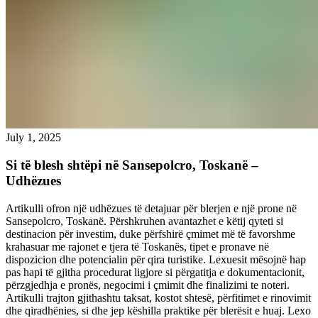
July 1, 2025
Si të blesh shtëpi në Sansepolcro, Toskanë –
Udhëzues
Artikulli ofron një udhëzues të detajuar për blerjen e një prone në
Sansepolcro, Toskanë. Përshkruhen avantazhet e këtij qyteti si
destinacion për investim, duke përfshirë çmimet më të favorshme
krahasuar me rajonet e tjera të Toskanës, tipet e pronave në
dispozicion dhe potencialin për qira turistike. Lexuesit mësojnë hap
pas hapi të gjitha procedurat ligjore si përgatitja e dokumentacionit,
përzgjedhja e pronës, negocimi i çmimit dhe finalizimi te noteri.
Artikulli trajton gjithashtu taksat, kostot shtesë, përfitimet e rinovimit
dhe qiradhënies, si dhe jep këshilla praktike për blerësit e huaj.
Lexo