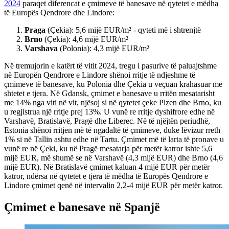
2024
paraqet diferencat e çmimeve të banesave në qytetet e mëdha
të Europës Qendrore dhe Lindore:
Praga
(Çekia): 5,6 mijë EUR/m² - qyteti më i shtrenjtë
Brno
(Çekia): 4,6 mijë EUR/m²
Varshava
(Polonia): 4,3 mijë EUR/m²
Në tremujorin e katërt të vitit 2024, tregu i pasurive të paluajtshme
në Europën Qendrore e Lindore shënoi rritje të ndjeshme të
çmimeve të banesave, ku Polonia dhe Çekia u veçuan krahasuar me
shtetet e tjera. Në Gdansk, çmimet e banesave u rritën mesatarisht
me 14% nga viti në vit, njësoj si në qytetet çeke Plzen dhe Brno, ku
u regjistrua një rritje prej 13%. U vunë re rritje dyshifrore edhe në
Varshavë, Bratislavë, Pragë dhe Liberec. Në të njëjtën periudhë,
Estonia shënoi rritjen më të ngadaltë të çmimeve, duke lëvizur rreth
1% si në Tallin ashtu edhe në Tartu. Çmimet më të larta të pronave u
vunë re në Çeki, ku në Pragë mesatarja për metër katror ishte 5,6
mijë EUR, më shumë se në Varshavë (4,3 mijë EUR) dhe Brno (4,6
mijë EUR). Në Bratislavë çmimet kaluan 4 mijë EUR për metër
katror, ndërsa në qytetet e tjera të mëdha të Europës Qendrore e
Lindore çmimet qenë në intervalin 2,2-4 mijë EUR për metër katror.
Çmimet e banesave në Spanjë