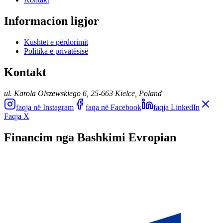
Informacion ligjor
Kushtet e përdorimit
Politika e privatësisë
Kontakt
ul. Karola Olszewskiego 6, 25-663 Kielce, Poland
faqja në Instagram
faqa në Facebook
faqja LinkedIn
Faqja X
Financim nga Bashkimi Evropian