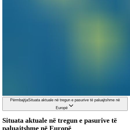
Përmbajtja
Situata aktuale në tregun e pasurive të paluajtshme në
Europë
Situata aktuale në tregun e pasurive të
paluajtshme në Europë