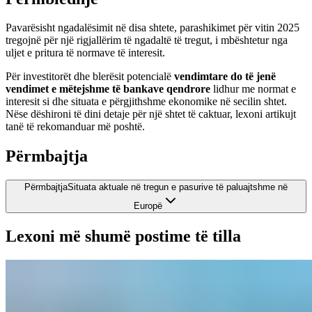
Pavarësisht ngadalësimit në disa shtete, parashikimet për vitin 2025
tregojnë për një rigjallërim të ngadaltë të tregut, i mbështetur nga
uljet e pritura të normave të interesit.
Për investitorët dhe blerësit potencialë
vendimtare do të jenë
vendimet e mëtejshme të bankave qendrore
lidhur me normat e
interesit si dhe situata e përgjithshme ekonomike në secilin shtet.
Nëse dëshironi të dini detaje për një shtet të caktuar, lexoni artikujt
tanë të rekomanduar më poshtë.
Përmbajtja
Përmbajtja
Situata aktuale në tregun e pasurive të paluajtshme në
Europë
Lexoni më shumë postime të tilla