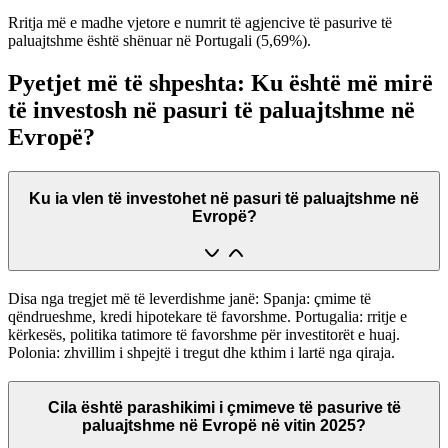
Rritja më e madhe vjetore e numrit të agjencive të pasurive të
paluajtshme është shënuar në Portugali (5,69%).
Pyetjet më të shpeshta: Ku është më mirë
të investosh në pasuri të paluajtshme në
Evropë?
Ku ia vlen të investohet në pasuri të paluajtshme në
Evropë?
Disa nga tregjet më të leverdishme janë: Spanja: çmime të
qëndrueshme, kredi hipotekare të favorshme. Portugalia: rritje e
kërkesës, politika tatimore të favorshme për investitorët e huaj.
Polonia: zhvillim i shpejtë i tregut dhe kthim i lartë nga qiraja.
Cila është parashikimi i çmimeve të pasurive të
paluajtshme në Evropë në vitin 2025?