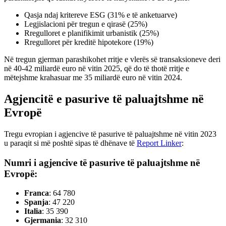
Qasja ndaj kritereve ESG (31% e të anketuarve)
Legjislacioni për tregun e qirasë (25%)
Rregulloret e planifikimit urbanistik (25%)
Rregulloret për kreditë hipotekore (19%)
Në tregun gjerman parashikohet rritje e vlerës së transaksioneve deri
në 40-42 miliardë euro në vitin 2025, që do të thotë rritje e
mëtejshme krahasuar me 35 miliardë euro në vitin 2024.
Agjencitë e pasurive të paluajtshme në
Evropë
Tregu evropian i agjencive të pasurive të paluajtshme në vitin 2023
u paraqit si më poshtë sipas të dhënave të
Report Linker
:
Numri i agjencive të pasurive të paluajtshme në
Evropë:
Franca
: 64 780
Spanja
: 47 220
Italia
: 35 390
Gjermania
: 32 310