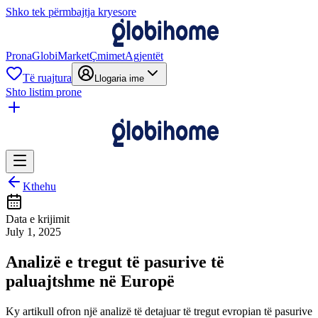
Shko tek përmbajtja kryesore
Prona
GlobiMarket
Çmimet
Agjentët
Të ruajtura
Llogaria ime
Shto listim prone
Kthehu
Data e krijimit
July 1, 2025
Analizë e tregut të pasurive të
paluajtshme në Europë
Ky artikull ofron një analizë të detajuar të tregut evropian të pasurive