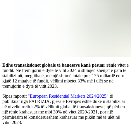
Edhe transaksionet globale të banesave kanë pësuar rënie
vitet e
fundit. Në tremujorin e dytë të vitit 2024 u shfaqën shenjat e para të
stabilizimit, megjithatë, me një shumë totale prej 175 miliardë euro
gjatë 12 muajve të fundit, vëllimi mbetet 33% më i ulët se në
tremujorin e dytë të vitit 2023.
Sipas raportit
"European Residential Markets 2024/2025"
të
publikuar nga PATRIZIA, pjesa e Evropës është duke u stabilizuar
në nivelin rreth 22% të vëllimit global të transaksioneve, që përbën
një rënie krahasuar me mbi 30% në vitet 2020-2021, por një
përmirësim të konsiderueshëm krahasuar me pikën më të ulët në
vitin 2023.