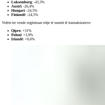
Luksemburg
: -43,3%
Austri
: -26,4%
Hungari
: -24,5%
Finlandë
: -24,5%
Vetëm tre vende regjistruan rritje të numrit të transaksioneve:
Qipro
: +31%
Poloni
: +3,9%
Irlandë
: +0,6%