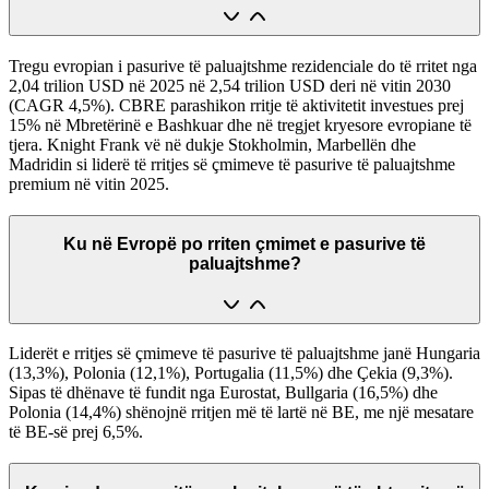
Tregu evropian i pasurive të paluajtshme rezidenciale do të rritet nga
2,04 trilion USD në 2025 në 2,54 trilion USD deri në vitin 2030
(CAGR 4,5%). CBRE parashikon rritje të aktivitetit investues prej
15% në Mbretërinë e Bashkuar dhe në tregjet kryesore evropiane të
tjera. Knight Frank vë në dukje Stokholmin, Marbellën dhe
Madridin si liderë të rritjes së çmimeve të pasurive të paluajtshme
premium në vitin 2025.
Ku në Evropë po rriten çmimet e pasurive të
paluajtshme?
Liderët e rritjes së çmimeve të pasurive të paluajtshme janë Hungaria
(13,3%), Polonia (12,1%), Portugalia (11,5%) dhe Çekia (9,3%).
Sipas të dhënave të fundit nga Eurostat, Bullgaria (16,5%) dhe
Polonia (14,4%) shënojnë rritjen më të lartë në BE, me një mesatare
të BE-së prej 6,5%.