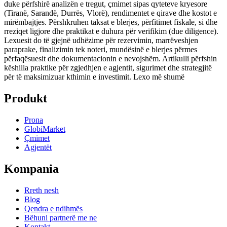
duke përfshirë analizën e tregut, çmimet sipas qyteteve kryesore
(Tiranë, Sarandë, Durrës, Vlorë), rendimentet e qirave dhe kostot e
mirëmbajtjes. Përshkruhen taksat e blerjes, përfitimet fiskale, si dhe
rreziqet ligjore dhe praktikat e duhura për verifikim (due diligence).
Lexuesit do të gjejnë udhëzime për rezervimin, marrëveshjen
paraprake, finalizimin tek noteri, mundësinë e blerjes përmes
përfaqësuesit dhe dokumentacionin e nevojshëm. Artikulli përfshin
këshilla praktike për zgjedhjen e agjentit, sigurimet dhe strategjitë
për të maksimizuar kthimin e investimit.
Lexo më shumë
Produkt
Prona
GlobiMarket
Çmimet
Agjentët
Kompania
Rreth nesh
Blog
Qendra e ndihmës
Bëhuni partnerë me ne
Kontakt