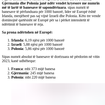
Gjermania dhe Polonia janë ndër vendet kryesore me numrin
më të lartë të banesave të sapondërtuara
. sipas numrit të
banesave të përfunduara për 1000 banorë, lider në Europë është
Irlanda, menjëherë pas saj vijnë Izraeli dhe Polonia. Këto tre vende
dominojnë qartësisht në Europë për sa i përket intensitetit të
ndërtimit të banesave të reja.
Sa prona ndërtohen në Europë:
Irlanda
: 6,19 njësi për 1000 banorë
Izraeli
: 5,88 njësi për 1000 banorë
Polonia
: 5,86 njësi për 1000 banorë
Sipas numrit absolut të banesave të dorëzuara në përdorim në vitin
2023, kanë udhëhequr:
Franca
: mbi 373 mijë banesa
Gjermania
: 245 mijë banesa
Polonia
: mbi 220 mijë banesa