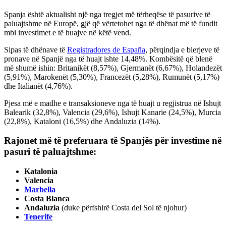
Spanja është aktualisht një nga tregjet më tërheqëse të pasurive të
paluajtshme në Europë, gjë që vërtetohet nga të dhënat më të fundit
mbi investimet e të huajve në këtë vend.
Sipas të dhënave të
Registradores de España
, përqindja e blerjeve të
pronave në Spanjë nga të huajt ishte 14,48%. Kombësitë që blenë
më shumë ishin: Britanikët (8,57%), Gjermanët (6,67%), Holandezët
(5,91%), Marokenët (5,30%), Francezët (5,28%), Rumunët (5,17%)
dhe Italianët (4,76%).
Pjesa më e madhe e transaksioneve nga të huajt u regjistrua në Ishujt
Balearik (32,8%), Valencia (29,6%), Ishujt Kanarie (24,5%), Murcia
(22,8%), Kataloni (16,5%) dhe Andaluzia (14%).
Rajonet më të preferuara të Spanjës për investime në
pasuri të paluajtshme:
Katalonia
Valencia
Marbella
Costa Blanca
Andaluzia
(duke përfshirë Costa del Sol të njohur)
Tenerife