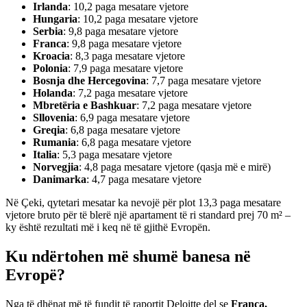
Irlanda
: 10,2 paga mesatare vjetore
Hungaria
: 10,2 paga mesatare vjetore
Serbia
: 9,8 paga mesatare vjetore
Franca
: 9,8 paga mesatare vjetore
Kroacia
: 8,3 paga mesatare vjetore
Polonia
: 7,9 paga mesatare vjetore
Bosnja dhe Hercegovina
: 7,7 paga mesatare vjetore
Holanda
: 7,2 paga mesatare vjetore
Mbretëria e Bashkuar
: 7,2 paga mesatare vjetore
Sllovenia
: 6,9 paga mesatare vjetore
Greqia
: 6,8 paga mesatare vjetore
Rumania
: 6,8 paga mesatare vjetore
Italia
: 5,3 paga mesatare vjetore
Norvegjia
: 4,8 paga mesatare vjetore (qasja më e mirë)
Danimarka
: 4,7 paga mesatare vjetore
Në Çeki, qytetari mesatar ka nevojë për plot 13,3 paga mesatare
vjetore bruto për të blerë një apartament të ri standard prej 70 m² –
ky është rezultati më i keq në të gjithë Evropën.
Ku ndërtohen më shumë banesa në
Evropë?
Nga të dhënat më të fundit të raportit Deloitte del se
Franca,