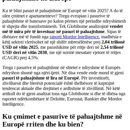
Ku të blini pasuri të paluajtshme në Europë në vitin 2025? A do të
ulen çmimet e apartamenteve? Tregu evropian i pasurive të
paluajtshme të banesave po kalon përmes një periudhe ndryshimesh
të shpejta dhe transformimesh. Tek Globihome analizojmë
vendet
më të mira për të investuar në pasuri të paluajtshme
. Sipas të
dhënave më të fundit nga
raporti Mordor Intelligence
, madhësia e
këtij sektori vlerësohet në një shifër mbresëlënëse prej
2,04 trilionë
USD në vitin 2025
, me parashikime për rritje deri në
2,54 trilionë
USD deri në vitin 2030
, me një normë mesatare vjetore të rritjes
(CAGR) prej 4,5%.
Tregu i pasurive të paluajtshme në shtetet e ndryshme të Europës
ndryshon shumë nga njëri-tjetri. Në disa vende ende mund të gjeni
pasuri të paluajtshme të lira në Europë
. Për investitorët,
zhvilluesit dhe blerësit potencialë është thelbësore të kuptojnë
tendencat aktuale dhe drejtimet e ardhshme të zhvillimit. Në këtë
artikull do të gjeni analizat tona nga Globihome si dhe të dhëna nga
raportet ndërkombëtare të Deloitte, Eurostat, Bankier dhe Mordor
Intelligence.
Ku çmimet e pasurive të paluajtshme në
Europë rriten dhe ku bien?