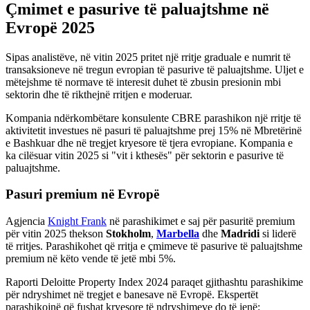
Çmimet e pasurive të paluajtshme në
Evropë 2025
Sipas analistëve, në vitin 2025 pritet një rritje graduale e numrit të
transaksioneve në tregun evropian të pasurive të paluajtshme. Uljet e
mëtejshme të normave të interesit duhet të zbusin presionin mbi
sektorin dhe të rikthejnë rritjen e moderuar.
Kompania ndërkombëtare konsulente CBRE parashikon një rritje të
aktivitetit investues në pasuri të paluajtshme prej 15% në Mbretërinë
e Bashkuar dhe në tregjet kryesore të tjera evropiane. Kompania e
ka cilësuar vitin 2025 si "vit i kthesës" për sektorin e pasurive të
paluajtshme.
Pasuri premium në Evropë
Agjencia
Knight Frank
në parashikimet e saj për pasuritë premium
për vitin 2025 thekson
Stokholm
,
Marbella
dhe
Madridi
si liderë
të rritjes. Parashikohet që rritja e çmimeve të pasurive të paluajtshme
premium në këto vende të jetë mbi 5%.
Raporti Deloitte Property Index 2024 paraqet gjithashtu parashikime
për ndryshimet në tregjet e banesave në Evropë. Ekspertët
parashikojnë që fushat kryesore të ndryshimeve do të jenë: