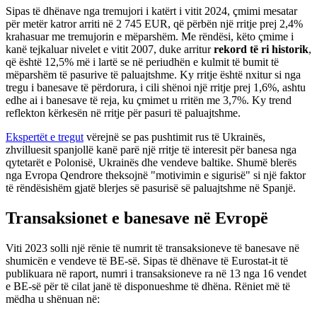
Sipas të dhënave nga tremujori i katërt i vitit 2024, çmimi mesatar
për metër katror arriti në 2 745 EUR, që përbën një rritje prej 2,4%
krahasuar me tremujorin e mëparshëm. Me rëndësi, këto çmime i
kanë tejkaluar nivelet e vitit 2007, duke arritur
rekord të ri historik
,
që është 12,5% më i lartë se në periudhën e kulmit të bumit të
mëparshëm të pasurive të paluajtshme. Ky rritje është nxitur si nga
tregu i banesave të përdorura, i cili shënoi një rritje prej 1,6%, ashtu
edhe ai i banesave të reja, ku çmimet u rritën me 3,7%. Ky trend
reflekton kërkesën në rritje për pasuri të paluajtshme.
Ekspertët e tregut
vërejnë se pas pushtimit rus të Ukrainës,
zhvilluesit spanjollë kanë parë një rritje të interesit për banesa nga
qytetarët e Polonisë, Ukrainës dhe vendeve baltike. Shumë blerës
nga Evropa Qendrore theksojnë "motivimin e sigurisë" si një faktor
të rëndësishëm gjatë blerjes së pasurisë së paluajtshme në Spanjë.
Transaksionet e banesave në Evropë
Viti 2023 solli një rënie të numrit të transaksioneve të banesave në
shumicën e vendeve të BE-së. Sipas të dhënave të Eurostat-it të
publikuara në raport, numri i transaksioneve ra në 13 nga 16 vendet
e BE-së për të cilat janë të disponueshme të dhëna. Rëniet më të
mëdha u shënuan në: