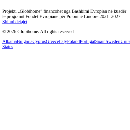
Projekti „Globihome” financohet nga Bashkimi Evropian në kuadër
të programit Fondet Evropiane për Poloninë Lindore 2021–2027.
Shihni detajet
© 2026 Globihome. All rights reserved
Albania
Bulgaria
Cyprus
Greece
Italy
Poland
Portugal
Spain
Sweden
Unit
States