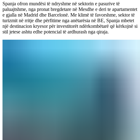
Spanja ofron mundësi të ndryshme në sektorin e pasurive të
paluajtshme, nga pronat bregdetare në Mesdhe e deri te apartamentet
e gjalla në Madrid dhe Barcelonë. Me klimë të favorshme, sektor të
turizmit në rritje dhe përfitime nga anëtarësia në BE, Spanja mbetet
një destinacion kryesor për investitorët ndërkombëtarë që kërkojnë si
stil jetese ashtu edhe potencial të ardhurash nga qiraja.