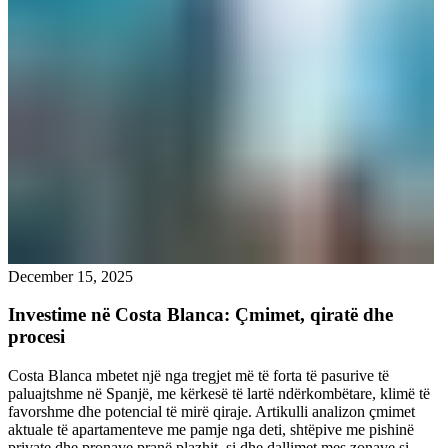
December 15, 2025
Investime në Costa Blanca: Çmimet, qiratë dhe
procesi
Costa Blanca mbetet një nga tregjet më të forta të pasurive të
paluajtshme në Spanjë, me kërkesë të lartë ndërkombëtare, klimë të
favorshme dhe potencial të mirë qiraje. Artikulli analizon çmimet
aktuale të apartamenteve me pamje nga deti, shtëpive me pishinë
private dhe pronave pranë plazhit, si dhe dallimet mes zonave si