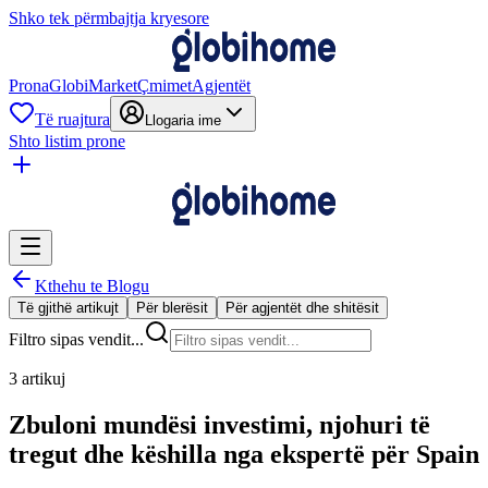
Shko tek përmbajtja kryesore
Prona
GlobiMarket
Çmimet
Agjentët
Të ruajtura
Llogaria ime
Shto listim prone
Kthehu te Blogu
Të gjithë artikujt
Për blerësit
Për agjentët dhe shitësit
Filtro sipas vendit...
3 artikuj
Zbuloni mundësi investimi, njohuri të
tregut dhe këshilla nga ekspertë për Spain