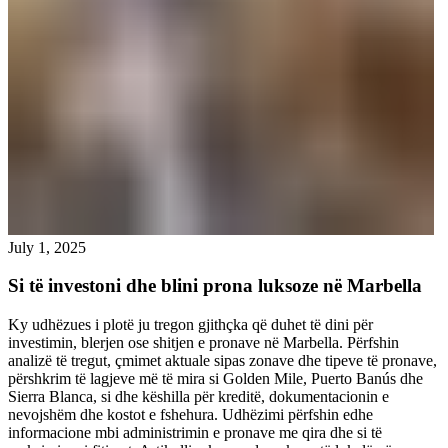
July 1, 2025
Si të investoni dhe blini prona luksoze në Marbella
Ky udhëzues i plotë ju tregon gjithçka që duhet të dini për
investimin, blerjen ose shitjen e pronave në Marbella. Përfshin
analizë të tregut, çmimet aktuale sipas zonave dhe tipeve të pronave,
përshkrim të lagjeve më të mira si Golden Mile, Puerto Banús dhe
Sierra Blanca, si dhe këshilla për kreditë, dokumentacionin e
nevojshëm dhe kostot e fshehura. Udhëzimi përfshin edhe
informacione mbi administrimin e pronave me qira dhe si të