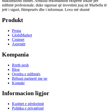
maksimizoni fitimet. Artikulli rekomandon ekspertë lokalë për
ndihmë profesionale, duke siguruar që investimi juaj në Marbella të
jetë i sigurt, fitimprurës dhe i informuar.
Lexo më shumë
Produkt
Prona
GlobiMarket
Çmimet
Agjentët
Kompania
Rreth nesh
Blog
Qendra e ndihmës
Bëhuni partnerë me ne
Kontakt
Informacion ligjor
Kushtet e përdorimit
Politika e privatësisë