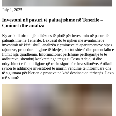
July 1, 2025
Investoni në pasuri të paluajtshme në Tenerife –
Çmimet dhe analiza
Ky artikull ofron një udhëzues të plotë për investimin në pasuri të
paluajtshme në Tenerife. Lexuesit do të njihen me avantazhet e
investimit në këtë ishull, analizën e çmimeve të apartamenteve sipas
rajoneve, procedurat ligjore të blerjes, kostot shtesë dhe potencialin e
fitimit nga qiradhënia. Informacionet përfshijnë përllogaritje të të
ardhurave, shembuj konkretë nga tregu si Costa Adeje, si dhe
ndryshimet e fundit ligjore që rrisin sigurinë e investitorëve. Artikulli
synon të ndihmojë investitorët të marrin vendime të informuara dhe
të siguruara për blerjen e pronave në këtë destinacion tërheqës.
Lexo
më shumë