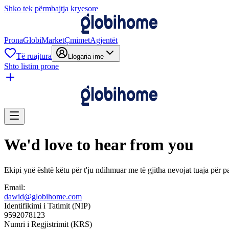
Shko tek përmbajtja kryesore
Prona
GlobiMarket
Çmimet
Agjentët
Të ruajtura
Llogaria ime
Shto listim prone
We'd love to hear from you
Ekipi ynë është këtu për t'ju ndihmuar me të gjitha nevojat tuaja për p
Email:
dawid@globihome.com
Identifikimi i Tatimit (NIP)
9592078123
Numri i Regjistrimit (KRS)