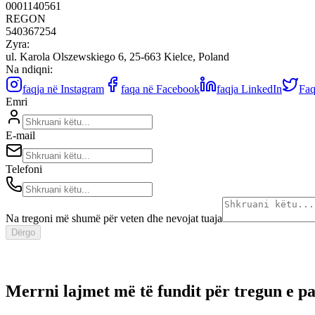
0001140561
REGON
540367254
Zyra:
ul. Karola Olszewskiego 6, 25-663 Kielce, Poland
Na ndiqni:
faqja në Instagram
faqa në Facebook
faqja LinkedIn
Faq
Emri
E-mail
Telefoni
Na tregoni më shumë për veten dhe nevojat tuaja
Dërgo
Merrni lajmet më të fundit për tregun e pa