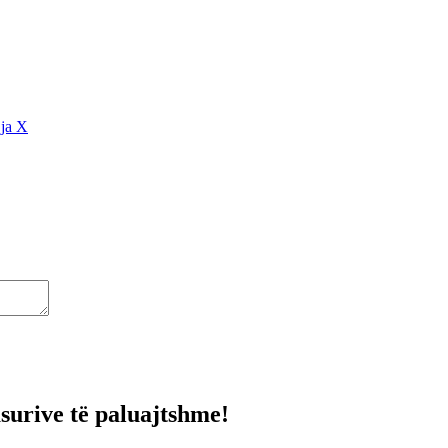
ja X
surive të paluajtshme!