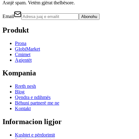
Asnjë spam. Vetëm gjërat thelbësore.
Email
Abonohu
Produkt
Prona
GlobiMarket
Çmimet
Agjentët
Kompania
Rreth nesh
Blog
Qendra e ndihmës
Bëhuni partnerë me ne
Kontakt
Informacion ligjor
Kushtet e përdorimit