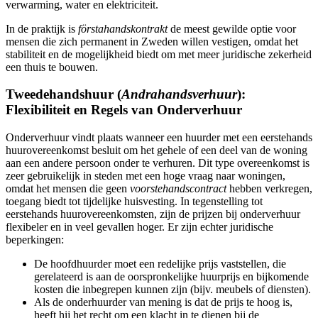
verwarming, water en elektriciteit.
In de praktijk is
förstahandskontrakt
de meest gewilde optie voor
mensen die zich permanent in Zweden willen vestigen, omdat het
stabiliteit en de mogelijkheid biedt om met meer juridische zekerheid
een thuis te bouwen.
Tweedehandshuur (
Andrahandsverhuur
):
Flexibiliteit en Regels van Onderverhuur
Onderverhuur vindt plaats wanneer een huurder met een eerstehands
huurovereenkomst besluit om het gehele of een deel van de woning
aan een andere persoon onder te verhuren. Dit type overeenkomst is
zeer gebruikelijk in steden met een hoge vraag naar woningen,
omdat het mensen die geen
voorstehandscontract
hebben verkregen,
toegang biedt tot tijdelijke huisvesting. In tegenstelling tot
eerstehands huurovereenkomsten, zijn de prijzen bij onderverhuur
flexibeler en in veel gevallen hoger. Er zijn echter juridische
beperkingen:
De hoofdhuurder moet een redelijke prijs vaststellen, die
gerelateerd is aan de oorspronkelijke huurprijs en bijkomende
kosten die inbegrepen kunnen zijn (bijv. meubels of diensten).
Als de onderhuurder van mening is dat de prijs te hoog is,
heeft hij het recht om een klacht in te dienen bij de