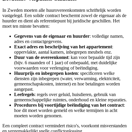
In Zweden moeten alle huurovereenkomsten schriftelijk worden
vastgelegd. Een solide contract beschermt zowel de eigenaar als de
huurder en dient als referentiepunt bij juridische geschillen. Het
moet ten minste bevatten:
Gegevens van de eigenaar en huurder
: volledige namen,
adres en contactgegevens.
Exact adres en beschrijving van het appartement
:
oppervlakte, aantal kamers, inbegrepen meubels enz.
Duur van de overeenkomst
: kan voor bepaalde tijd zijn
(bijv. 6 maanden of 1 jaar) of onbepaald, met duidelijke
voorwaarden voor verlenging of beëindiging.
Huurprijs en inbegrepen kosten
: specificeren welke
diensten zijn inbegrepen (water, verwarming, elektriciteit,
gemeenschapskosten, internet) en hoe betalingen worden
aangepast.
Leefregels
: regels over geluid, huisdieren, gebruik van
gemeenschappelijke ruimtes, onderhoud en kleine reparaties.
Procedures bij voortijdige beëindiging van het contract
:
hoe dit moet worden gemeld en welke termijnen in acht
moeten worden genomen.
Een compleet contract vermindert risico's, voorkomt misverstanden
en vergemakkelijkt snelle conflictoplossing.