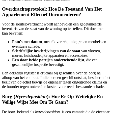
Overdrachtsprotokol: Hoe De Toestand Van Het
Appartement Effectief Documenteren?
Voor de sleuteloverdracht wordt aanbevolen een gedetailleerde
inventaris van de staat van de woning op te stellen. Dit document
kan bevatten:
Foto's met datum
, met elk vertrek, inbegrepen meubels en
eventuele schade.
Schriftelijke beschrijvingen van de staat
van vloeren,
muren, huishoudelijke apparaten en accessoires.
Een door beide partijen ondertekende lijst
, die een
gezamenlijke inspectie bevestigt.
Een dergelijk register is cruciaal bij geschillen over de borg na
afloop van het contract. Indien er een geschil ontstaat, beschermt het
bezit van objectief bewijs de eigenaar tegen ongegronde claims en
de huurder tegen onterechte kosten voor reeds bestaande schade.
Borg (
Hyresdeposition
): Hoe Er Op Wettelijke En
Veilige Wijze Mee Om Te Gaan?
De borg, bekend als
hyresdeposition
, is een garantie die de eigenaar