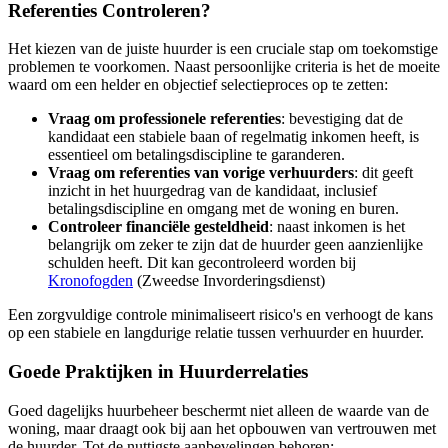
Referenties Controleren?
Het kiezen van de juiste huurder is een cruciale stap om toekomstige
problemen te voorkomen. Naast persoonlijke criteria is het de moeite
waard om een helder en objectief selectieproces op te zetten:
Vraag om professionele referenties
: bevestiging dat de
kandidaat een stabiele baan of regelmatig inkomen heeft, is
essentieel om betalingsdiscipline te garanderen.
Vraag om referenties van vorige verhuurders
: dit geeft
inzicht in het huurgedrag van de kandidaat, inclusief
betalingsdiscipline en omgang met de woning en buren.
Controleer financiële gesteldheid
: naast inkomen is het
belangrijk om zeker te zijn dat de huurder geen aanzienlijke
schulden heeft. Dit kan gecontroleerd worden bij
Kronofogden
(Zweedse Invorderingsdienst)
Een zorgvuldige controle minimaliseert risico's en verhoogt de kans
op een stabiele en langdurige relatie tussen verhuurder en huurder.
Goede Praktijken in Huurderrelaties
Goed dagelijks huurbeheer beschermt niet alleen de waarde van de
woning, maar draagt ook bij aan het opbouwen van vertrouwen met
de huurder. Tot de nuttigste aanbevelingen behoren: