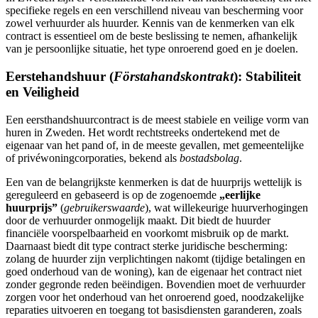
specifieke regels en een verschillend niveau van bescherming voor
zowel verhuurder als huurder. Kennis van de kenmerken van elk
contract is essentieel om de beste beslissing te nemen, afhankelijk
van je persoonlijke situatie, het type onroerend goed en je doelen.
Eerstehandshuur (
Förstahandskontrakt
): Stabiliteit
en Veiligheid
Een eersthandshuurcontract is de meest stabiele en veilige vorm van
huren in Zweden. Het wordt rechtstreeks ondertekend met de
eigenaar van het pand of, in de meeste gevallen, met gemeentelijke
of privéwoningcorporaties, bekend als
bostadsbolag
.
Een van de belangrijkste kenmerken is dat de huurprijs wettelijk is
gereguleerd en gebaseerd is op de zogenoemde
„eerlijke
huurprijs”
(
gebruikerswaarde
), wat willekeurige huurverhogingen
door de verhuurder onmogelijk maakt. Dit biedt de huurder
financiële voorspelbaarheid en voorkomt misbruik op de markt.
Daarnaast biedt dit type contract sterke juridische bescherming:
zolang de huurder zijn verplichtingen nakomt (tijdige betalingen en
goed onderhoud van de woning), kan de eigenaar het contract niet
zonder gegronde reden beëindigen. Bovendien moet de verhuurder
zorgen voor het onderhoud van het onroerend goed, noodzakelijke
reparaties uitvoeren en toegang tot basisdiensten garanderen, zoals