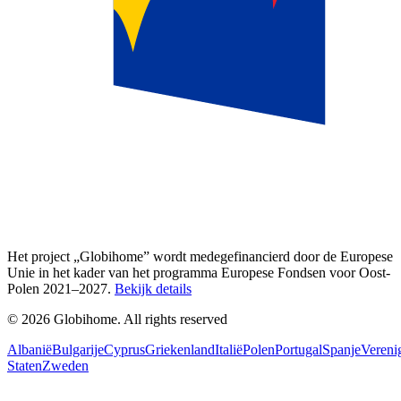
Het project „Globihome” wordt medegefinancierd door de Europese
Unie in het kader van het programma Europese Fondsen voor Oost-
Polen 2021–2027.
Bekijk details
© 2026 Globihome. All rights reserved
Albanië
Bulgarije
Cyprus
Griekenland
Italië
Polen
Portugal
Spanje
Vereni
Staten
Zweden