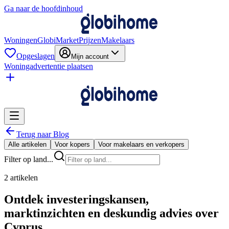
Ga naar de hoofdinhoud
Woningen
GlobiMarket
Prijzen
Makelaars
Opgeslagen
Mijn account
Woningadvertentie plaatsen
Terug naar Blog
Alle artikelen
Voor kopers
Voor makelaars en verkopers
Filter op land...
2 artikelen
Ontdek investeringskansen,
marktinzichten en deskundig advies over
Cyprus