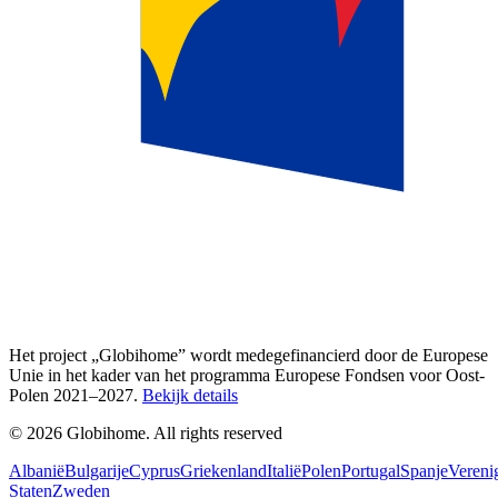
Het project „Globihome” wordt medegefinancierd door de Europese
Unie in het kader van het programma Europese Fondsen voor Oost-
Polen 2021–2027.
Bekijk details
© 2026 Globihome. All rights reserved
Albanië
Bulgarije
Cyprus
Griekenland
Italië
Polen
Portugal
Spanje
Vereni
Staten
Zweden