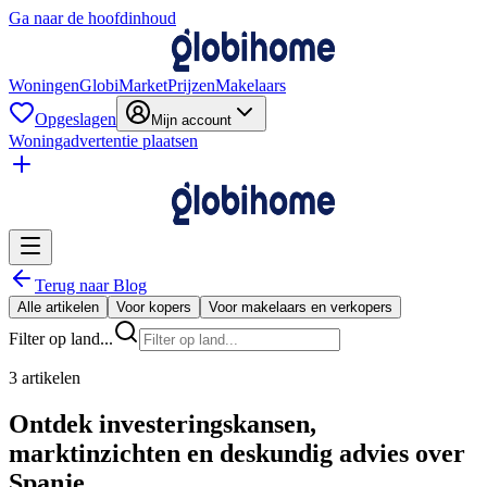
Ga naar de hoofdinhoud
Woningen
GlobiMarket
Prijzen
Makelaars
Opgeslagen
Mijn account
Woningadvertentie plaatsen
Terug naar Blog
Alle artikelen
Voor kopers
Voor makelaars en verkopers
Filter op land...
3 artikelen
Ontdek investeringskansen,
marktinzichten en deskundig advies over
Spanje