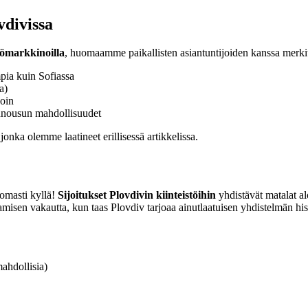
vdivissa
stömarkkinoilla
, huomaamme paikallisten asiantuntijoiden kanssa merkit
pia kuin Sofiassa
a)
noin
nousun mahdollisuudet
jonka olemme laatineet erillisessä artikkelissa.
omasti kyllä!
Sijoitukset Plovdivin kiinteistöihin
yhdistävät matalat a
amisen vakautta, kun taas Plovdiv tarjoaa ainutlaatuisen yhdistelmän hist
ahdollisia)