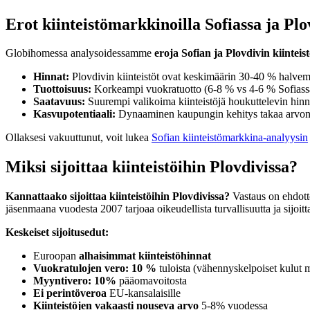
Erot kiinteistömarkkinoilla Sofiassa ja Plo
Globihomessa analysoidessamme
eroja Sofian ja Plovdivin kiintei
Hinnat:
Plovdivin kiinteistöt ovat keskimäärin 30-40 % halvem
Tuottoisuus:
Korkeampi vuokratuotto (6-8 % vs 4-6 % Sofiass
Saatavuus:
Suurempi valikoima kiinteistöjä houkuttelevin hin
Kasvupotentiaali:
Dynaaminen kaupungin kehitys takaa arvon
Ollaksesi vakuuttunut, voit lukea
Sofian kiinteistömarkkina-analyysin
Miksi sijoittaa kiinteistöihin Plovdivissa?
Kannattaako sijoittaa kiinteistöihin Plovdivissa?
Vastaus on ehdott
jäsenmaana vuodesta 2007 tarjoaa oikeudellista turvallisuutta ja sijoitt
Keskeiset sijoitusedut:
Euroopan
alhaisimmat kiinteistöhinnat
Vuokratulojen vero: 10 %
tuloista (vähennyskelpoiset kulut m
Myyntivero: 10%
pääomavoitosta
Ei perintöveroa
EU-kansalaisille
Kiinteistöjen vakaasti nouseva arvo
5-8% vuodessa