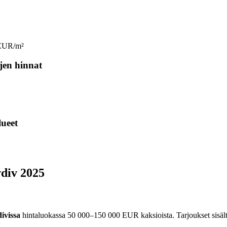
0 EUR/m²
öjen hinnat
lueet
vdiv 2025
ivissa
hintaluokassa 50 000–150 000 EUR kaksioista. Tarjoukset sisältä