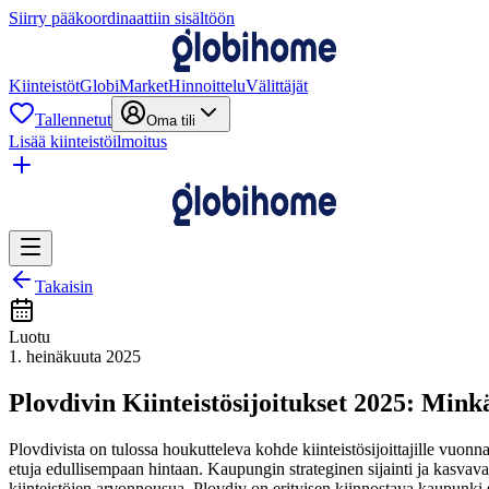
Siirry pääkoordinaattiin sisältöön
Kiinteistöt
GlobiMarket
Hinnoittelu
Välittäjät
Tallennetut
Oma tili
Lisää kiinteistöilmoitus
Takaisin
Luotu
1. heinäkuuta 2025
Plovdivin Kiinteistösijoitukset 2025: Mink
Plovdivista on tulossa houkutteleva kohde kiinteistösijoittajille vuon
etuja edullisempaan hintaan. Kaupungin strateginen sijainti ja kasvavat 
kiinteistöjen arvonnousua. Plovdiv on erityisen kiinnostava kaupunki sek