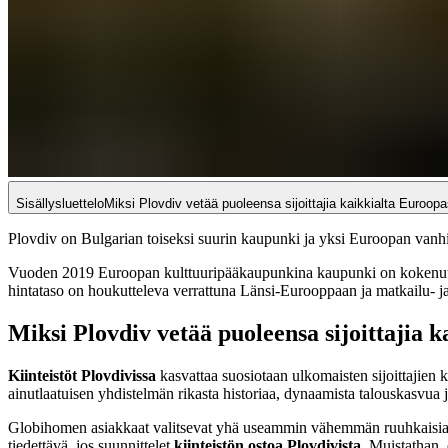
Sisällysluettelo
Miksi Plovdiv vetää puoleensa sijoittajia kaikkialta Euroop
Plovdiv on Bulgarian toiseksi suurin kaupunki ja yksi Euroopan vanhimm
Vuoden 2019 Euroopan kulttuuripääkaupunkina kaupunki on kokenut mer
hintataso on houkutteleva verrattuna Länsi-Eurooppaan ja matkailu- ja 
Miksi Plovdiv vetää puoleensa sijoittajia 
Kiinteistöt Plovdivissa
kasvattaa suosiotaan ulkomaisten sijoittajien k
ainutlaatuisen yhdistelmän rikasta historiaa, dynaamista talouskasvua 
Globihomen asiakkaat valitsevat yhä useammin vähemmän ruuhkaisia ka
tiedettävä, jos suunnittelet
kiinteistön ostoa Plovdivista
. Muistathan, 