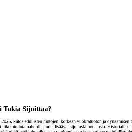
ä Takia Sijoittaa?
na 2025, kiitos edullisten hintojen, korkean vuokratuoton ja dynaamisen
liiketoimintamahdollisuudet lisäävät sijoituskiinnostusta. Historialliset
ä pitkä- että lyhytaikaiseen vuokraukseen ja se tarjoaa mahdollisuuksia s