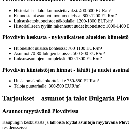
Historialliset talot kunnostettavaksi: 400-600 EUR/m²
Kunnostetut asunnot monumenteissa: 800-1200 EUR/m²
Luksuskattohuoneistot näköalalla: 1200-1800 EUR/m²
Historialliseen tyyliin rakennetut uudet huoneistot: 1000-140
Plovdivin keskusta - nykyaikaisten alueiden kiinteist
Huoneistot uusissa kohteissa: 700-1100 EUR/m²
Asunnot 70-80-lukujen taloissa: 500-800 EUR/m²
Luksusasuntojen kompleksit: 900-1300 EUR/m²
Plovdivin kiinteistöjen hinnat - lähiöt ja uudet asuina
Uusia omakotitalokortteleita: 350-550 EUR/m²
Taloja puutarhalla: 300-500 EUR/m²
Tarjoukset – asunnot ja talot Bulgaria Plo
Asunnot myytävänä Plovdivissa
Kaupungin keskustasta ja lähiöistä löydät
asuntoja myytävänä Plovd
residensseissä.