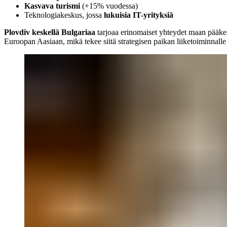
Kasvava turismi
(+15% vuodessa)
Teknologiakeskus, jossa
lukuisia IT-yrityksiä
Plovdiv keskellä Bulgariaa
tarjoaa erinomaiset yhteydet maan pääkesk
Euroopan Aasiaan, mikä tekee siitä strategisen paikan liiketoiminnalle j