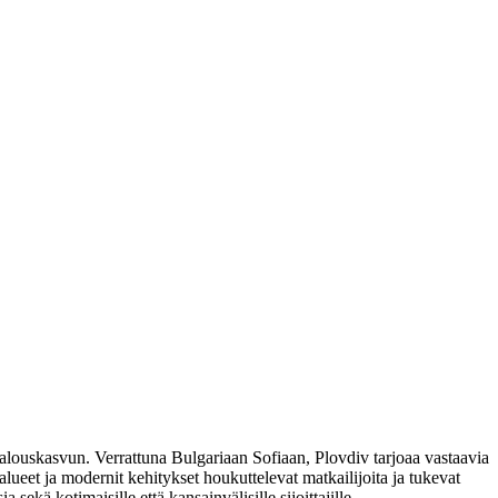
 talouskasvun. Verrattuna Bulgariaan Sofiaan, Plovdiv tarjoaa vastaavia
 alueet ja modernit kehitykset houkuttelevat matkailijoita ja tukevat
ekä kotimaisille että kansainvälisille sijoittajille.