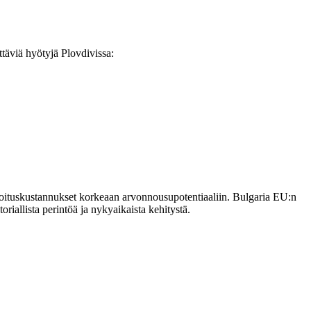
täviä hyötyjä Plovdivissa:
loituskustannukset korkeaan arvonnousupotentiaaliin. Bulgaria EU:n
oriallista perintöä ja nykyaikaista kehitystä.