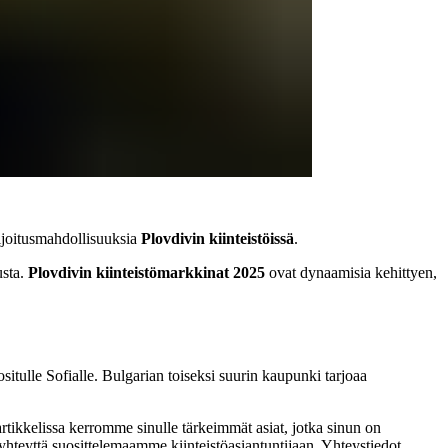
sijoitusmahdollisuuksia
Plovdivin kiinteistöissä
.
usta.
Plovdivin kiinteistömarkkinat 2025
ovat dynaamisia kehittyen,
situlle Sofialle. Bulgarian toiseksi suurin kaupunki tarjoaa
ikkelissa kerromme sinulle tärkeimmät asiat, jotka sinun on
ota yhteyttä suosittelemaamme kiinteistöasiantuntijaan. Yhteystiedot