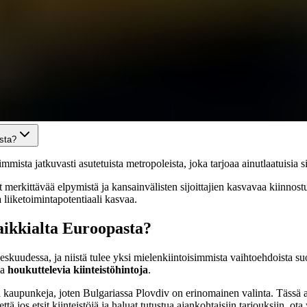
asta?
ista jatkuvasti asutetuista metropoleista, joka tarjoaa ainutlaatuisia 
kittävää elpymistä ja kansainvälisten sijoittajien kasvavaa kiinnost
liiketoimintapotentiaali kasvaa.
kaikkialta Euroopasta?
eskuudessa, ja niistä tulee yksi mielenkiintoisimmista vaihtoehdoista suo
ja
houkuttelevia kiinteistöhintoja
.
upunkeja, joten Bulgariassa Plovdiv on erinomainen valinta. Tässä art
että jos etsit kiinteistöjä ja haluat tutustua ajankohtaisiin tarjouksiin, 