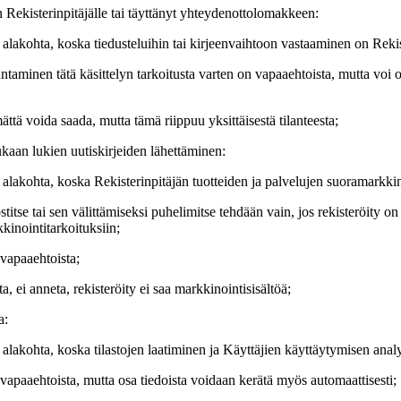
n Rekisterinpitäjälle tai täyttänyt yhteydenottolomakkeen:
lakohta, koska tiedusteluihin tai kirjeenvaihtoon vastaaminen on Rekist
aminen tätä käsittelyn tarkoitusta varten on vapaaehtoista, mutta voi oll
ättä voida saada, mutta tämä riippuu yksittäisestä tilanteesta;
kaan lukien uutiskirjeiden lähettäminen:
lakohta, koska Rekisterinpitäjän tuotteiden ja palvelujen suoramarkkino
stitse tai sen välittämiseksi puhelimitse tehdään vain, jos rekisteröity
kinointitarkoituksiin;
 vapaaehtoista;
, ei anneta, rekisteröity ei saa markkinointisisältöä;
a:
akohta, koska tilastojen laatiminen ja Käyttäjien käyttäytymisen analys
 vapaaehtoista, mutta osa tiedoista voidaan kerätä myös automaattisesti;