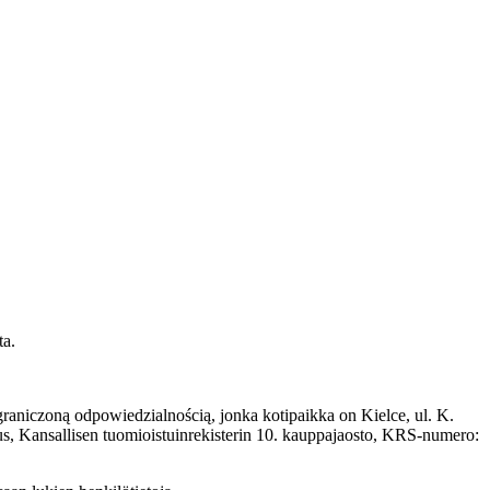
ta.
aniczoną odpowiedzialnością, jonka kotipaikka on Kielce, ul. K.
keus, Kansallisen tuomioistuinrekisterin 10. kauppajaosto, KRS-numero: