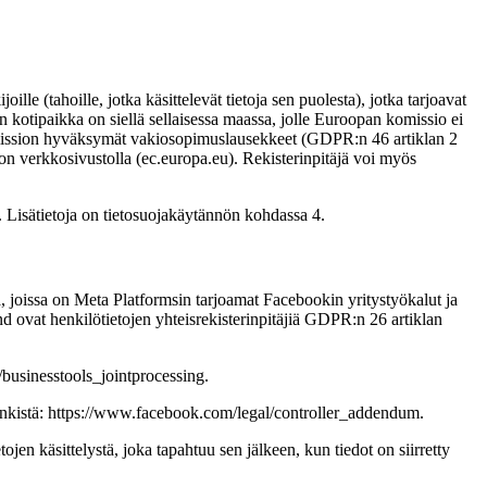
lle (tahoille, jotka käsittelevät tietoja sen puolesta), jotka tarjoavat
sen kotipaikka on siellä sellaisessa maassa, jolle Euroopan komissio ei
 komission hyväksymät vakiosopimuslausekkeet (GDPR:n 46 artiklan 2
ion verkkosivustolla (ec.europa.eu). Rekisterinpitäjä voi myös
. Lisätietoja on tietosuojakäytännön kohdassa 4.
a, joissa on Meta Platformsin tarjoamat Facebookin yritystyökalut ja
and ovat henkilötietojen yhteisrekisterinpitäjiä GDPR:n 26 artiklan
/businesstools_jointprocessing.
 linkistä: https://www.facebook.com/legal/controller_addendum.
jen käsittelystä, joka tapahtuu sen jälkeen, kun tiedot on siirretty