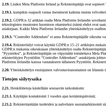
2.19.
Lisäksi Meta Platforms Ireland ja Rekisterinpitäjä ovat sopineet 
2.19.1.
kumpikin osapuoli vastaa itsenäisesti kaikista muista velvoitte
2.19.2.
GDPR:n 32 artiklan osalta Meta Platforms Irelandin soveltamiin
teknologisten muutosten huomioon ottamiseksi (nämä ehdot ovat saatav
asiakirjaan. Kaikki Meta Platforms Irelandin yhteiskäsittelyyn osallistu
2.19.3.
”Controller Addendum” ei anna Rekisterinpitäjälle oikeutta vaat
2.19.4.
Rekisteröidyt voivat käyttää GDPR:n 15–21 artiklojen mukaisia 
GDPR:n mukaisia oikeuksiaan yhteiskäsittelyn osalta Rekisterinpitäjää v
”Pyynnöksi”, ja Rekisterinpitäjän on viipymättä toimitettava Meta Plat
rekisteröityjen Pyyntöihin ”Controller Addendum” -asiakirjasta johtuvi
Platforms Irelandin kanssa vastatakseen tällaiseen Pyyntöön. Rekisterinp
2.20.
Yhteiskäsittelyn ensisijainen valvontaviranomainen on Irlannin 
Tietojen säilytysaika
2.21.
Henkilötietoja käsitellään seuraaviin tarkoituksiin:
2.21.1.
Käyttäjän kontaktointi 1 vuoden ajan keräämispäivästä;
2.21.2.
Rekisterinpitäjän tuotteiden ja palvelujen suoramarkkinointi si