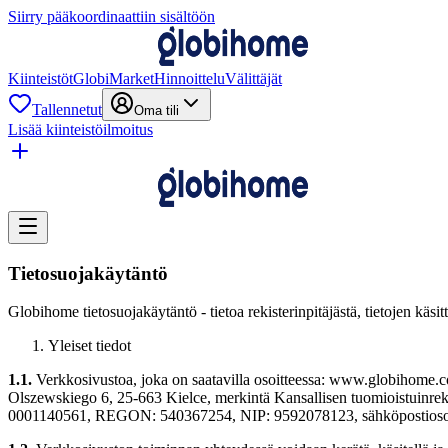
Siirry pääkoordinaattiin sisältöön
Kiinteistöt
GlobiMarket
Hinnoittelu
Välittäjät
Tallennetut
Oma tili
Lisää kiinteistöilmoitus
Tietosuojakäytäntö
Globihome tietosuojakäytäntö - tietoa rekisterinpitäjästä, tietojen käsitt
Yleiset tiedot
1.1.
Verkkosivustoa, joka on saatavilla osoitteessa: www.globihome.
Olszewskiego 6, 25-663 Kielce, merkintä Kansallisen tuomioistuinrekis
0001140561, REGON: 540367254, NIP: 9592078123, sähköpostioso