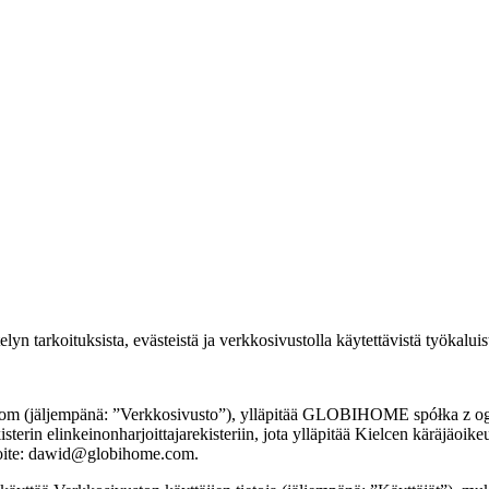
elyn tarkoituksista, evästeistä ja verkkosivustolla käytettävistä työkaluis
com (jäljempänä: ”Verkkosivusto”), ylläpitää GLOBIHOME spółka z ogr
terin elinkeinonharjoittajarekisteriin, jota ylläpitää Kielcen käräjäoi
ite: dawid@globihome.com.