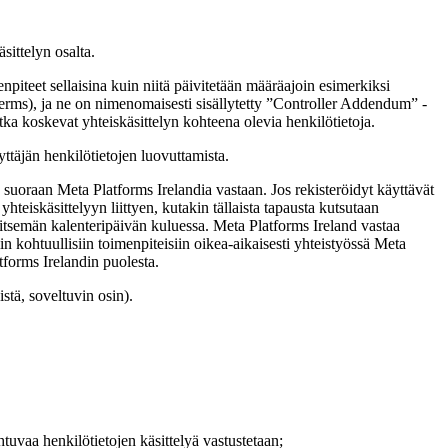
sittelyn osalta.
iteet sellaisina kuin niitä päivitetään määräajoin esimerkiksi
erms), ja ne on nimenomaisesti sisällytetty ”Controller Addendum” -
otka koskevat yhteiskäsittelyn kohteena olevia henkilötietoja.
ttäjän henkilötietojen luovuttamista.
suoraan Meta Platforms Irelandia vastaan. Jos rekisteröidyt käyttävät
teiskäsittelyyn liittyen, kutakin tällaista tapausta kutsutaan
eitsemän kalenteripäivän kuluessa. Meta Platforms Ireland vastaa
n kohtuullisiin toimenpiteisiin oikea-aikaisesti yhteistyössä Meta
atforms Irelandin puolesta.
tä, soveltuvin osin).
tuvaa henkilötietojen käsittelyä vastustetaan;