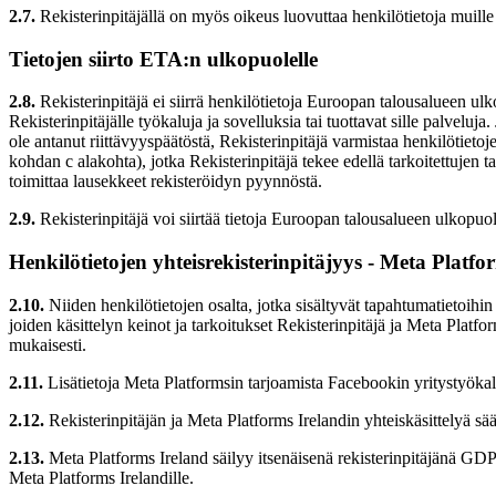
2.7.
Rekisterinpitäjällä on myös oikeus luovuttaa henkilötietoja muille t
Tietojen siirto ETA:n ulkopuolelle
2.8.
Rekisterinpitäjä ei siirrä henkilötietoja Euroopan talousalueen ulkop
Rekisterinpitäjälle työkaluja ja sovelluksia tai tuottavat sille palvelu
ole antanut riittävyyspäätöstä, Rekisterinpitäjä varmistaa henkilöti
kohdan c alakohta), jotka Rekisterinpitäjä tekee edellä tarkoitettujen
toimittaa lausekkeet rekisteröidyn pyynnöstä.
2.9.
Rekisterinpitäjä voi siirtää tietoja Euroopan talousalueen ulkopuo
Henkilötietojen yhteisrekisterinpitäjyys - Meta Platfo
2.10.
Niiden henkilötietojen osalta, jotka sisältyvät tapahtumatietoihi
joiden käsittelyn keinot ja tarkoitukset Rekisterinpitäjä ja Meta Platf
mukaisesti.
2.11.
Lisätietoja Meta Platformsin tarjoamista Facebookin yritystyökalu
2.12.
Rekisterinpitäjän ja Meta Platforms Irelandin yhteiskäsittelyä s
2.13.
Meta Platforms Ireland säilyy itsenäisenä rekisterinpitäjänä GDPR:
Meta Platforms Irelandille.