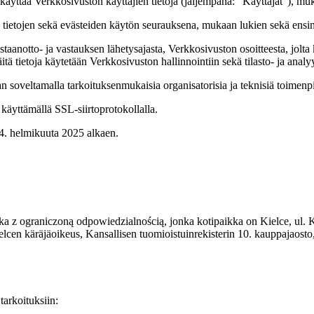
äyttää Verkkosivuston käyttäjien tietoja (jäljempänä: ”Käyttäjät”), muk
en tietojen sekä evästeiden käytön seurauksena, mukaan lukien sekä ens
aanotto- ja vastauksen lähetysajasta, Verkkosivuston osoitteesta, jolta 
tä tietoja käytetään Verkkosivuston hallinnointiin sekä tilasto- ja analyy
n soveltamalla tarkoituksenmukaisia organisatorisia ja teknisiä toimenpi
 käyttämällä SSL-siirtoprotokollalla.
4. helmikuuta 2025 alkaen.
a z ograniczoną odpowiedzialnością, jonka kotipaikka on Kielce, ul. 
itää Kielcen käräjäoikeus, Kansallisen tuomioistuinrekisterin 10. kaup
tarkoituksiin: