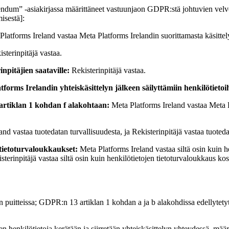
endum” -asiakirjassa määrittäneet vastuunjaon GDPR:stä johtuvien velvo
isestä]:
latforms Ireland vastaa Meta Platforms Irelandin suorittamasta käsittelys
sterinpitäjä vastaa.
inpitäjien saataville:
Rekisterinpitäjä vastaa.
tforms Irelandin yhteiskäsittelyn jälkeen säilyttämiin henkilötietoi
6 artiklan 1 kohdan f alakohtaan:
Meta Platforms Ireland vastaa Meta Pl
nd vastaa tuotedatan turvallisuudesta, ja Rekisterinpitäjä vastaa tuoteda
n tietoturvaloukkaukset:
Meta Platforms Ireland vastaa siltä osin kuin 
sterinpitäjä vastaa siltä osin kuin henkilötietojen tietoturvaloukkaus k
yn puitteissa; GDPR:n 13 artiklan 1 kohdan a ja b alakohdissa edellytety
ten henkilötietoja kerätään ja siirretään yhteiskäsittelyn yhteydessä, mä