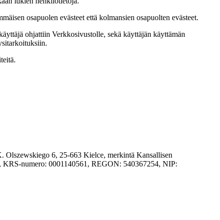
aan lukien henkilötietoja.
immäisen osapuolen evästeet että kolmansien osapuolten evästeet.
käyttäjä ohjattiin Verkkosivustolle, sekä käyttäjän käyttämän
sitarkoituksiin.
teitä.
K. Olszewskiego 6, 25-663 Kielce, merkintä Kansallisen
pajaosto, KRS-numero: 0001140561, REGON: 540367254, NIP: