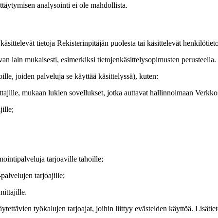
ttäytymisen analysointi ei ole mahdollista.
äsittelevät tietoja Rekisterinpitäjän puolesta tai käsittelevät henkilötietoja
avan lain mukaisesti, esimerkiksi tietojenkäsittelysopimusten perusteella.
ille, joiden palveluja se käyttää käsittelyssä), kuten:
ttajille, mukaan lukien sovellukset, jotka auttavat hallinnoimaan Verkko
ille;
intipalveluja tarjoaville tahoille;
palvelujen tarjoajille;
ttajille.
ttävien työkalujen tarjoajat, joihin liittyy evästeiden käyttöä. Lisätieto