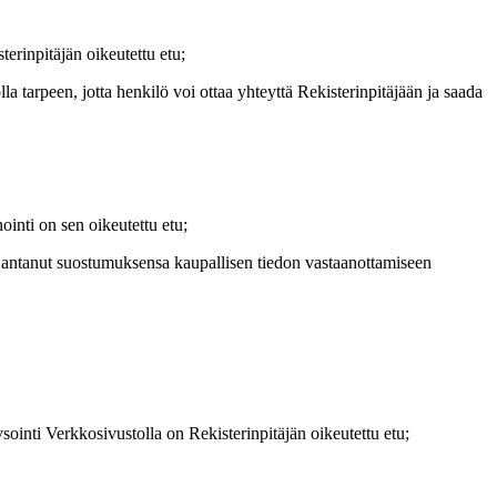
erinpitäjän oikeutettu etu;
a tarpeen, jotta henkilö voi ottaa yhteyttä Rekisterinpitäjään ja saada
inti on sen oikeutettu etu;
 on antanut suostumuksensa kaupallisen tiedon vastaanottamiseen
ointi Verkkosivustolla on Rekisterinpitäjän oikeutettu etu;