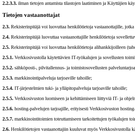
2.2.3.3.
ilman tietojen antamista tilastojen laatiminen ja Käyttäjien käy
Tietojen vastaanottajat
2.3.
Rekisterinpitäjä voi luovuttaa henkilötietoja vastaanottajille, jotka k
2.4.
Rekisterinpitäjä luovuttaa vastaanottajille henkilötietoja sovellett
2.5.
Rekisterinpitäjä voi luovuttaa henkilötietoja alihankkijoilleen (taho
2.5.1.
Verkkosivustolla käytettävien IT-työkalujen ja sovellusten toimi
2.5.2.
sähköposti-, pilvitallennus- ja toimistosovellusten palveluntarjoaj
2.5.3.
markkinointipalveluja tarjoaville tahoille;
2.5.4.
IT-järjestelmien tuki- ja ylläpitopalveluja tarjoaville tahoille;
2.5.5.
Verkkosivuston luomiseen ja kehittämiseen liittyviä IT- ja ohjelmo
2.5.6.
hosting-palvelujen tarjoajille, erityisesti Verkkosivuston hosting-
2.5.7.
markkinointitoimien toteuttamiseen tarkoitettujen työkalujen toimi
2.6.
Henkilötietojen vastaanottajiin kuuluvat myös Verkkosivustolla käyte