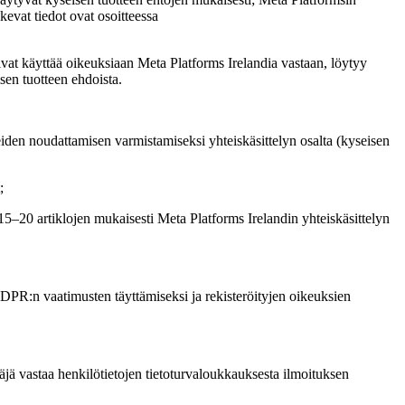
evat tiedot ovat osoitteessa
 voivat käyttää oikeuksiaan Meta Platforms Irelandia vastaan, löytyy
sen tuotteen ehdoista.
en noudattamisen varmistamiseksi yhteiskäsittelyn osalta (kyseisen
;
15–20 artiklojen mukaisesti Meta Platforms Irelandin yhteiskäsittelyn
t GDPR:n vaatimusten täyttämiseksi ja rekisteröityjen oikeuksien
äjä vastaa henkilötietojen tietoturvaloukkauksesta ilmoituksen