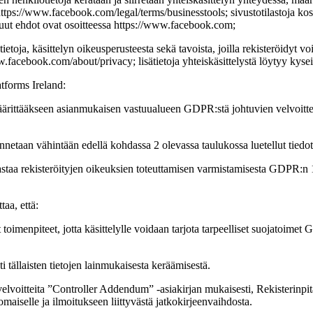
ttps://www.facebook.com/legal/terms/businesstools; sivustotilastoja kosk
ut ehdot ovat osoitteessa https://www.facebook.com;
ötietoja, käsittelyn oikeusperusteesta sekä tavoista, joilla rekisteröidyt
.facebook.com/about/privacy; lisätietoja yhteiskäsittelystä löytyy kysei
atforms Ireland:
ittääkseen asianmukaisen vastuualueen GDPR:stä johtuvien velvoitteid
e annetaan vähintään edellä kohdassa 2 olevassa taulukossa luetellut tiedot
vastaa rekisteröityjen oikeuksien toteuttamisen varmistamisesta GDPR:n 
taa, että:
 toimenpiteet, jotta käsittelylle voidaan tarjota tarpeelliset suojatoime
ti tällaisten tietojen lainmukaisesta keräämisestä.
elvoitteita ”Controller Addendum” -asiakirjan mukaisesti, Rekisterinpit
maiselle ja ilmoitukseen liittyvästä jatkokirjeenvaihdosta.