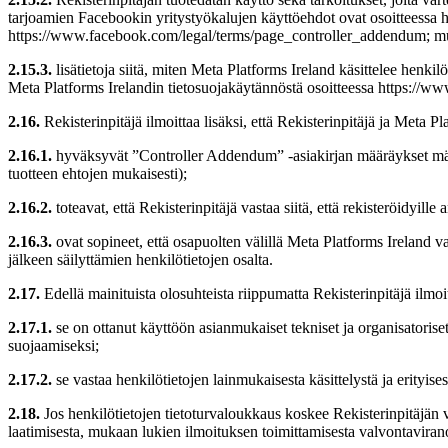
tarjoamien Facebookin yritystyökalujen käyttöehdot ovat osoitteessa h
https://www.facebook.com/legal/terms/page_controller_addendum; mu
2.15.3.
lisätietoja siitä, miten Meta Platforms Ireland käsittelee henkil
Meta Platforms Irelandin tietosuojakäytännöstä osoitteessa https://www
2.16.
Rekisterinpitäjä ilmoittaa lisäksi, että Rekisterinpitäjä ja Meta Pl
2.16.1.
hyväksyvät ”Controller Addendum” -asiakirjan määräykset määr
tuotteen ehtojen mukaisesti);
2.16.2.
toteavat, että Rekisterinpitäjä vastaa siitä, että rekisteröidyill
2.16.3.
ovat sopineet, että osapuolten välillä Meta Platforms Ireland 
jälkeen säilyttämien henkilötietojen osalta.
2.17.
Edellä mainituista olosuhteista riippumatta Rekisterinpitäjä ilmoit
2.17.1.
se on ottanut käyttöön asianmukaiset tekniset ja organisatoriset
suojaamiseksi;
2.17.2.
se vastaa henkilötietojen lainmukaisesta käsittelystä ja erityises
2.18.
Jos henkilötietojen tietoturvaloukkaus koskee Rekisterinpitäjän v
laatimisesta, mukaan lukien ilmoituksen toimittamisesta valvontavirano