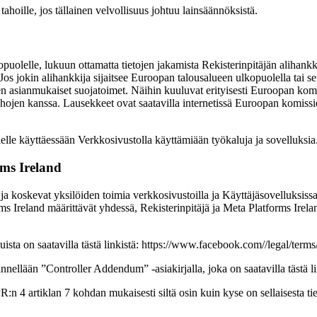
ahoille, jos tällainen velvollisuus johtuu lainsäännöksistä.
uolelle, lukuun ottamatta tietojen jakamista Rekisterinpitäjän alihankkijoi
ja. Jos jokin alihankkija sijaitsee Euroopan talousalueen ulkopuolella tai 
etojen asianmukaiset suojatoimet. Näihin kuuluvat erityisesti Euroopan
 tahojen kanssa. Lausekkeet ovat saatavilla internetissä Euroopan komiss
lelle käyttäessään Verkkosivustolla käyttämiään työkaluja ja sovelluksia
rms Ireland
n ja koskevat yksilöiden toimia verkkosivustoilla ja Käyttäjäsovelluksiss
orms Ireland määrittävät yhdessä, Rekisterinpitäjä ja Meta Platforms Irel
ista on saatavilla tästä linkistä: https://www.facebook.com//legal/terms
äännellään ”Controller Addendum” -asiakirjalla, joka on saatavilla tästä
n 4 artiklan 7 kohdan mukaisesti siltä osin kuin kyse on sellaisesta tieto