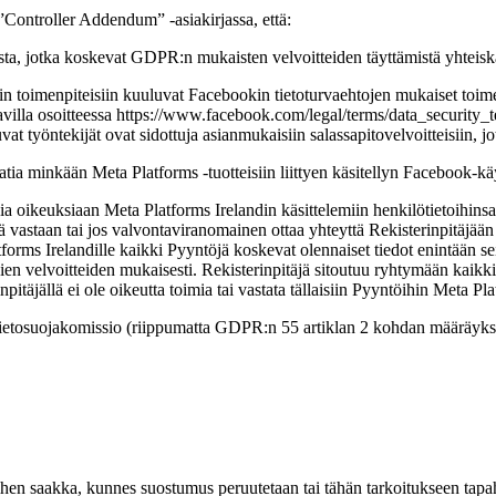
”Controller Addendum” -asiakirjassa, että:
ista, jotka koskevat GDPR:n mukaisten velvoitteiden täyttämistä yhteiskä
 toimenpiteisiin kuuluvat Facebookin tietoturvaehtojen mukaiset toimenp
illa osoitteessa https://www.facebook.com/legal/terms/data_security_t
vat työntekijät ovat sidottuja asianmukaisiin salassapitovelvoitteisiin, j
ia minkään Meta Platforms -tuotteisiin liittyen käsitellyn Facebook-käy
oikeuksiaan Meta Platforms Irelandin käsittelemiin henkilötietoihinsa 
astaan tai jos valvontaviranomainen ottaa yhteyttä Rekisterinpitäjään yh
forms Irelandille kaikki Pyyntöjä koskevat olennaiset tiedot enintään s
en velvoitteiden mukaisesti. Rekisterinpitäjä sitoutuu ryhtymään kaikkii
itäjällä ei ole oikeutta toimia tai vastata tällaisiin Pyyntöihin Meta Pl
tietosuojakomissio (riippumatta GDPR:n 55 artiklan 2 kohdan määräyksis
ihen saakka, kunnes suostumus peruutetaan tai tähän tarkoitukseen tapah