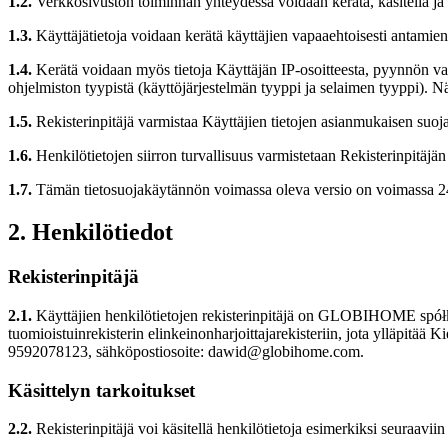
1.2.
Verkkosivuston toiminnan yhteydessä voidaan kerätä, käsitellä ja k
1.3.
Käyttäjätietoja voidaan kerätä käyttäjien vapaaehtoisesti antami
1.4.
Kerätä voidaan myös tietoja Käyttäjän IP-osoitteesta, pyynnön vast
ohjelmiston tyypistä (käyttöjärjestelmän tyyppi ja selaimen tyyppi). Näi
1.5.
Rekisterinpitäjä varmistaa Käyttäjien tietojen asianmukaisen suoja
1.6.
Henkilötietojen siirron turvallisuus varmistetaan Rekisterinpitäjän
1.7.
Tämän tietosuojakäytännön voimassa oleva versio on voimassa 2
2. Henkilötiedot
Rekisterinpitäjä
2.1.
Käyttäjien henkilötietojen rekisterinpitäjä on GLOBIHOME spółk
tuomioistuinrekisterin elinkeinonharjoittajarekisteriin, jota ylläp
9592078123, sähköpostiosoite: dawid@globihome.com.
Käsittelyn tarkoitukset
2.2.
Rekisterinpitäjä voi käsitellä henkilötietoja esimerkiksi seuraaviin 