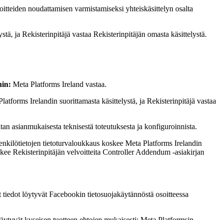
itteiden noudattamisen varmistamiseksi yhteiskäsittelyn osalta
tä, ja Rekisterinpitäjä vastaa Rekisterinpitäjän omasta käsittelystä.
hin:
Meta Platforms Ireland vastaa.
atforms Irelandin suorittamasta käsittelystä, ja Rekisterinpitäjä vastaa
tan asianmukaisesta teknisestä toteutuksesta ja konfiguroinnista.
henkilötietojen tietoturvaloukkaus koskee Meta Platforms Irelandin
oskee Rekisterinpitäjän velvoitteita Controller Addendum -asiakirjan
t tiedot löytyvät Facebookin tietosuojakäytännöstä osoitteessa
äräytyvät kyseisen tuotteen ehtojen mukaisesti; Meta Platformsin