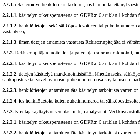
2.2.1.
rekisteröidyn henkilön kontaktointi, jos hän on lähettänyt viesti
2.2.1.1.
käsittelyn oikeusperusteena on GDPR:n 6 artiklan 1 kohdan f a
2.2.1.2.
henkilötietojen sekä sähköpostiosoitteen tai puhelinnumeron ant
vastauksen;
2.2.1.3.
ilman tietojen antamista vastausta Rekisterinpitäjältä ei välttäm
2.2.2.
Rekisterinpitäjän tuotteiden ja palvelujen suoramarkkinointi, mu
2.2.2.1.
käsittelyn oikeusperusteena on GDPR:n 6 artiklan 1 kohdan f a
2.2.2.2.
tietojen käsittelyä markkinointisisällön lähettämiseksi sähköpo
sähköpostitse tai soveltuvin osin puhelinnumeronsa käyttämiseen mark
2.2.2.3.
henkilötietojen antaminen tätä käsittelyn tarkoitusta varten on
2.2.2.4.
jos henkilötietoja, kuten puhelinnumeroa tai sähköpostiosoitetta
2.2.3.
Käyttäjäkäyttäytymisen tilastointi ja analysointi Verkkosivustoll
2.2.3.1.
käsittelyn oikeusperusteena on GDPR:n 6 artiklan 1 kohdan f al
2.2.3.2.
henkilötietojen antaminen tätä käsittelyn tarkoitusta varten on