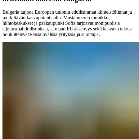
Bulgaria tarjoaa Euroopan unionin edullisimmat kiinteistöhinnat ja
merkittävän kasvupotentiaalin. Mustanmeren rannikko,
hiihtokeskukset ja pääkaupunki Sofia tarjoavat monipuolisia
sijoitusmahdollisuuksia, ja maan EU-jäsenyys sekä kasvava talous
houkuttelevat kansainvälisiä yrityksiä ja sijoittajia.