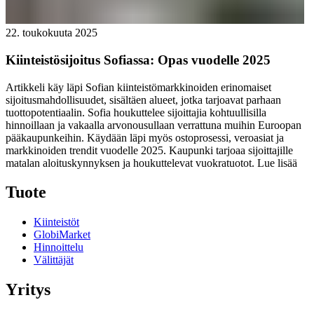
22. toukokuuta 2025
Kiinteistösijoitus Sofiassa: Opas vuodelle 2025
Artikkeli käy läpi Sofian kiinteistömarkkinoiden erinomaiset
sijoitusmahdollisuudet, sisältäen alueet, jotka tarjoavat parhaan
tuottopotentiaalin. Sofia houkuttelee sijoittajia kohtuullisilla
hinnoillaan ja vakaalla arvonousullaan verrattuna muihin Euroopan
pääkaupunkeihin. Käydään läpi myös ostoprosessi, veroasiat ja
markkinoiden trendit vuodelle 2025. Kaupunki tarjoaa sijoittajille
matalan aloituskynnyksen ja houkuttelevat vuokratuotot.
Lue lisää
Tuote
Kiinteistöt
GlobiMarket
Hinnoittelu
Välittäjät
Yritys