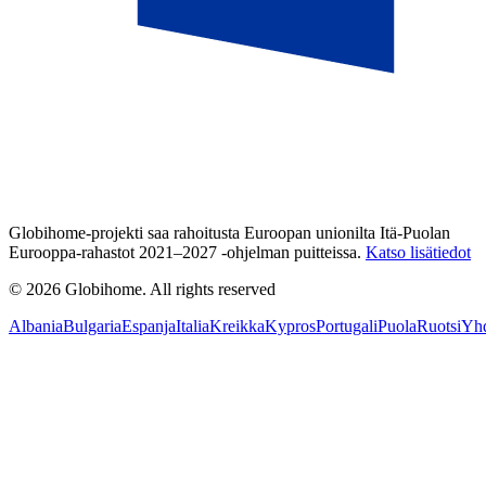
Globihome-projekti saa rahoitusta Euroopan unionilta Itä-Puolan
Eurooppa-rahastot 2021–2027 -ohjelman puitteissa.
Katso lisätiedot
© 2026 Globihome. All rights reserved
Albania
Bulgaria
Espanja
Italia
Kreikka
Kypros
Portugali
Puola
Ruotsi
Yhd