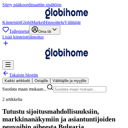
Siirry pääkoordinaattiin sisältöön
Kiinteistöt
GlobiMarket
Hinnoittelu
Välittäjät
Tallennetut
Oma tili
Lisää kiinteistöilmoitus
Takaisin blogiin
Kaikki artikkelit
Ostajille
Välittäjille ja myyjille
Suodata maan mukaan...
2 artikkelia
Tutustu sijoitusmahdollisuuksiin,
markkinanäkymiin ja asiantuntijoiden
neuvoihin aiheesta Bulgaria