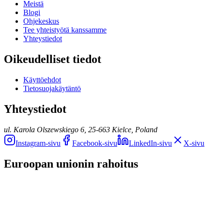
Meistä
Blogi
Ohjekeskus
Tee yhteistyötä kanssamme
Yhteystiedot
Oikeudelliset tiedot
Käyttöehdot
Tietosuojakäytäntö
Yhteystiedot
ul. Karola Olszewskiego 6, 25-663 Kielce, Poland
Instagram-sivu
Facebook-sivu
LinkedIn-sivu
X-sivu
Euroopan unionin rahoitus