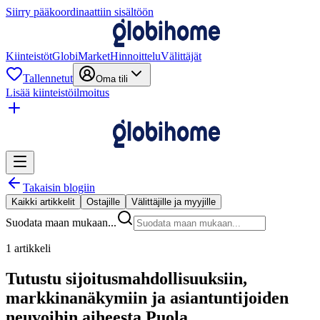
Siirry pääkoordinaattiin sisältöön
Kiinteistöt
GlobiMarket
Hinnoittelu
Välittäjät
Tallennetut
Oma tili
Lisää kiinteistöilmoitus
Takaisin blogiin
Kaikki artikkelit
Ostajille
Välittäjille ja myyjille
Suodata maan mukaan...
1 artikkeli
Tutustu sijoitusmahdollisuuksiin,
markkinanäkymiin ja asiantuntijoiden
neuvoihin aiheesta Puola