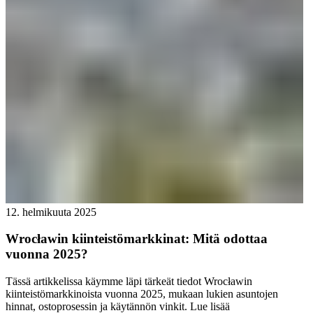
12. helmikuuta 2025
Wrocławin kiinteistömarkkinat: Mitä odottaa
vuonna 2025?
Tässä artikkelissa käymme läpi tärkeät tiedot Wrocławin
kiinteistömarkkinoista vuonna 2025, mukaan lukien asuntojen
hinnat, ostoprosessin ja käytännön vinkit.
Lue lisää