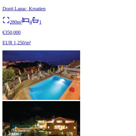
Donji Lapac, Kroatien
280m²
4
1
€350,000
EUR 1,250/m²