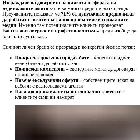
Изграждане на доверието на клиента в сферата на
недвижимите имоти
започва много преди първата среща.
Проучванията показват, че
71% от купувачите предпочитат
да работят с агенти със силно присъствие в социалните
медии
. Именно там потенциалните клиенти проверяват
Вашата
достоверност и професионализъм
– преди изобщо да
вдигнат слушалката.
Силният личен бранд се превръща в конкретни бизнес ползи:
По-кратък цикъл на продажбите
– клиентите идват
вече убедени да работят с вас
По-високи комисиони
– експертите могат да договарят
по-добри условия
Повече ексклузивни оферти
– собствениците искат да
работят с разпознаваеми агенти
Пасивно привличане на потенциални клиенти
–
клиентите сами ви намират