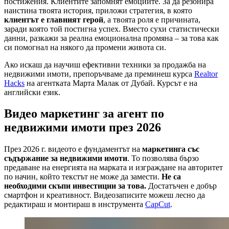
постижения. Клиентите запомнят емоциите. За да резонира
наистина твоята история, приложи стратегия, в която
клиентът е главният герой
, а твоята роля е причината,
заради която той постигна успех. Вместо сухи статистически
данни, разкажи за реална емоционална промяна – за това как
си помогнал на някого да промени живота си.
Ако искаш да научиш ефективни техники за продажба на
недвижими имоти, препоръчваме да преминеш курса
Realtor
Hacks
на агентката Марта Малак от Дубай. Курсът е на
английски език.
Видео маркетинг за агент по
недвижими имоти през 2026
През 2026 г. видеото е фундаментът на
маркетинга със
съдържание за недвижими имоти
. То позволява бързо
предаване на енергията на марката и изграждане на авторитет
по начин, който текстът не може да замести.
Не са
необходими скъпи инвестиции за това.
Достатъчен е добър
смартфон и креативност. Видеозаписите можеш лесно да
редактираш и монтираш в инструмента
CapCut
.