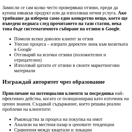
Замисли се сам колко често проверяваш отзиви, преди да
купиш някакъв продукт или да използваш нечия услуга.
Ако
трябваше да избереш само едно конкретно нещо, което ще
въведеш веднага след прочитането на тази статия, нека
това бъде систематичното събиране на отзиви в Google
.
Помоли всеки доволен клиент за отзив
Улесни процеса – изпрати директен линк към визитката
в Google
Отговаряй на всички отзиви (положителни и
отрицателни)
Използвай цитати от отзиви в своите маркетингови
материали
Изграждай авторитет чрез образование
Привличане на потенциални клиенти за посредника
най-
ефективно действа, когато се позиционираш като източник на
ценни знания. Създавай съдържание, което решава реални
проблеми на клиентите:
Ръководства за процеса на покупка на имот
Анализи на местния пазар и ценовите тенденции
Сравнения между квартали и локации