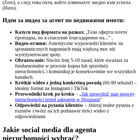
(Zero), а след това пътя, който изминахте заедно към успеха
(Hero).
Идеи за видеа за агент по недвижими имоти:
Казуси под формата на разказ:
„Тази оферта почти
пропадна, но я спасихме благодарение на...” .
Видео-отзиви:
Autentyczne wypowiedzi klientów na
sponatanicznych nagraniach mają większą moc niż
wyreżyserowane spoty.
Obrazowanie:
Stwórz listę 5-10 zasad, które uważasz za
fundamentalne w procesie kupna lub sprzedaży
nieruchomości, i komunikuj je konsekwentnie we wszystkich
kanałach.
Krótkie wideo z jedną konkretną poradą
(60-90 sekund) –
idealny format na Instagram i TikTok
Przewodniki krok po kroku
– „
Jak sprawdzić stan prawny
nieruchomości przed zakupem w Hiszpanii
"
Odpowiedzi na pytania klientów
– zbieraj realne pytania z
rozmów i twórz na ich podstawie treści wideo z
odpowiedziami
Jakie social media dla agenta
nieruchomości wybrać?