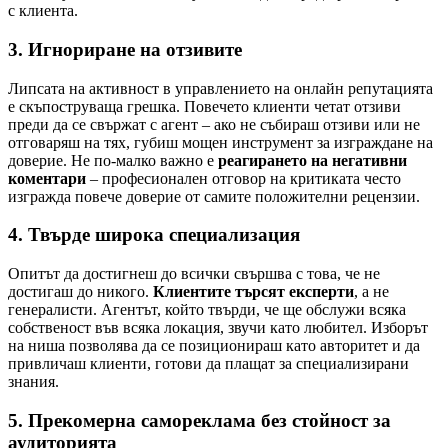
с клиента.
3. Игнориране на отзивите
Липсата на активност в управлението на онлайн репутацията
е скъпоструваща грешка. Повечето клиенти четат отзиви
преди да се свържат с агент – ако не събираш отзиви или не
отговаряш на тях, губиш мощен инструмент за изграждане на
доверие. Не по-малко важно е
реагирането на негативни
коментари
– професионален отговор на критиката често
изгражда повече доверие от самите положителни рецензии.
4. Твърде широка специализация
Опитът да достигнеш до всички свършва с това, че не
достигаш до никого.
Клиентите търсят експерти
, а не
генералисти. Агентът, който твърди, че ще обслужи всяка
собственост във всяка локация, звучи като любител. Изборът
на ниша позволява да се позиционираш като авторитет и да
привличаш клиенти, готови да плащат за специализирани
знания.
5. Прекомерна самореклама без стойност за
аудиторията