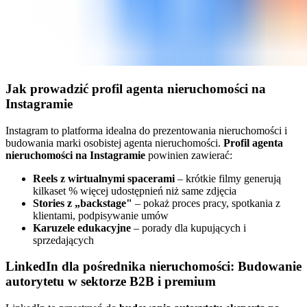
Jak prowadzić profil agenta nieruchomości na
Instagramie
Instagram to platforma idealna do prezentowania nieruchomości i
budowania marki osobistej agenta nieruchomości.
Profil agenta
nieruchomości na Instagramie
powinien zawierać:
Reels z wirtualnymi spacerami
– krótkie filmy generują
kilkaset % więcej udostępnień niż same zdjęcia
Stories z „backstage"
– pokaż proces pracy, spotkania z
klientami, podpisywanie umów
Karuzele edukacyjne
– porady dla kupujących i
sprzedających
LinkedIn dla pośrednika nieruchomości: Budowanie
autorytetu w sektorze B2B i premium