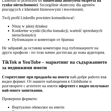
LinkedIn to przestrzeń do
budowania autorytetu eksperta na
rynku nieruchomości
. Szczególnie skuteczny dla agentów
pracujących z klientami biznesowymi i inwestorami.
Twój profil LinkedIn powinien komunikować:
Niszę w jakiej działasz
Konkretne wyniki (liczba transakcji, wartość sprzedanych
nieruchomości)
Публикации и коментари от бранша
Не забравяй да оставяш коментари под публикациите на
други профили - по този начин достигаш до нова аудитория.
TikTok и YouTube – маркетинг на съдържанието
за недвижими имоти
Сторителинг при продажба на имоти
най-добре работи във
видео формат. От нашите наблюдения в Globihome и
разговорите с агентите на имоти
офертите с видео получават
най-много запитвания.
Проверени формати:
Виртуални обиколки на имоти