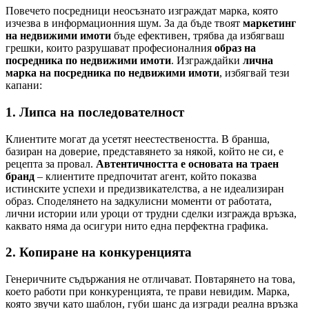
Повечето посредници неосъзнато изграждат марка, която
изчезва в информационния шум. За да бъде твоят
маркетинг
на недвижими имоти
бъде ефективен, трябва да избягваш
грешки, които разрушават професионалния
образ на
посредника по недвижими имоти
. Изграждайки
лична
марка на посредника по недвижими имоти
, избягвай тези
капани:
1. Липса на последователност
Клиентите могат да усетят неестествеността. В бранша,
базиран на доверие, представянето за някой, който не си, е
рецепта за провал.
Автентичността е основата на траен
бранд
– клиентите предпочитат агент, който показва
истинските успехи и предизвикателства, а не идеализиран
образ. Споделянето на задкулисни моменти от работата,
лични истории или уроци от трудни сделки изгражда връзка,
каквато няма да осигури нито една перфектна графика.
2. Копиране на конкуренцията
Генеричните съдържания не отличават. Повтарянето на това,
което работи при конкуренцията, те прави невидим. Марка,
която звучи като шаблон, губи шанс да изгради реална връзка