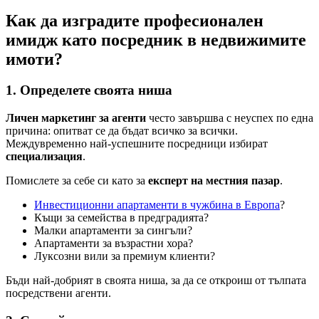
Как да изградите професионален
имидж като посредник в недвижимите
имоти?
1. Определете своята ниша
Личен маркетинг за агенти
често завършва с неуспех по една
причина: опитват се да бъдат всичко за всички.
Междувременно най-успешните посредници избират
специализация
.
Помислете за себе си като за
експерт на местния пазар
.
Инвестиционни апартаменти в чужбина в Европа
?
Къщи за семейства в предградията?
Малки апартаменти за сингъли?
Апартаменти за възрастни хора?
Луксозни вили за премиум клиенти?
Бъди най-добрият в своята ниша, за да се откроиш от тълпата
посредствени агенти.