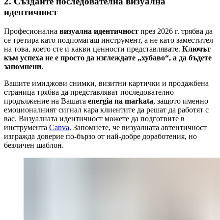
2. Създайте последователна визуална
идентичност
Професионална
визуална идентичност
през 2026 г. трябва да
се третира като подпомагащ инструмент, а не като заместител
на това, което сте и какви ценности представлявате.
Ключът
към успеха не е просто да изглеждате „хубаво“, а да бъдете
запомнени
.
Вашите имиджови снимки, визитни картички и продажбена
страница трябва да представляват последователно
продължение на Вашата
energia na markata
, защото именно
емоционалният сигнал кара клиентите да решат да работят с
вас. Визуалната идентичност можете да подготвите в
инструмента
Canva
. Запомнете, че визуалната автентичност
изгражда доверие по-бързо от най-добре доработения, но
безличен шаблон.