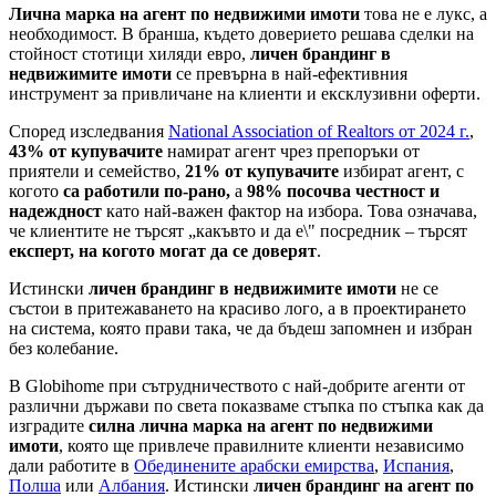
Лична марка на агент по недвижими имоти
това не е лукс, а
необходимост. В бранша, където доверието решава сделки на
стойност стотици хиляди евро,
личен брандинг в
недвижимите имоти
се превърна в най-ефективния
инструмент за привличане на клиенти и ексклузивни оферти.
Според изследвания
National Association of Realtors от 2024 г.
,
43% от купувачите
намират агент чрез препоръки от
приятели и семейство,
21% от купувачите
избират агент, с
когото
са работили по-рано,
а
98% посочва честност и
надеждност
като най-важен фактор на избора. Това означава,
че клиентите не търсят „какъвто и да е\" посредник – търсят
експерт, на когото могат да се доверят
.
Истински
личен брандинг в недвижимите имоти
не се
състои в притежаването на красиво лого, а в проектирането
на система, която прави така, че да бъдеш запомнен и избран
без колебание.
В Globihome при сътрудничеството с най-добрите агенти от
различни държави по света показваме стъпка по стъпка как да
изградите
силна лична марка на агент по недвижими
имоти
, която ще привлече правилните клиенти независимо
дали работите в
Обединените арабски емирства
,
Испания
,
Полша
или
Албания
. Истински
личен брандинг на агент по