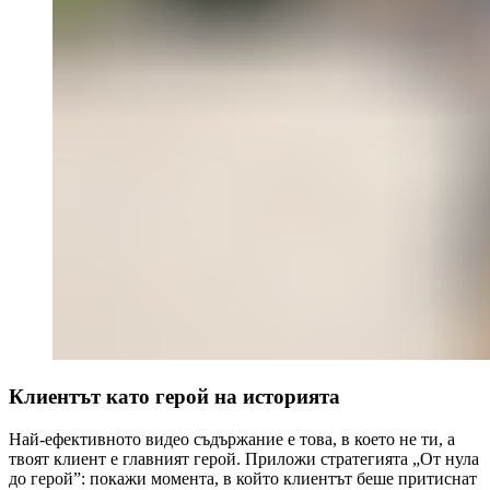
Клиентът като герой на историята
Най-ефективното видео съдържание е това, в което не ти, а
твоят клиент е главният герой. Приложи стратегията „От нула
до герой”: покажи момента, в който клиентът беше притиснат