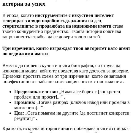
истории за успех
В епоха, когато
инструментите с изкуствен интелект
генерират хиляди подобни съдържания
на ден,
сторителингът в продажбата на недвижими имоти
става
твоето конкурентно предимство. Твоята история обяснява
защо клиентът трябва да се довери точно на теб.
Три изречения, които изграждат твоя авторитет като агент
по недвижими имоти
Вместо да пишеш скучна и дълга биография, си струва да
използваш модел, който те представя като достоен за доверие.
Приложи простата схема от три изречения, която се запомня
по-ефективно от най-впечатляващия списък с постижения :
Предизвикателство:
„Някога се борех с [конкретен
проблем или проект]...” .
Промяна:
„Тогава разбрах [ключов извод или промяна в
мисленето]...” .
Цел:
„Сега помагам на другите [да постигнат конкретен
резултат]” .
Кратката, искрена история винаги побеждава дългия списък с