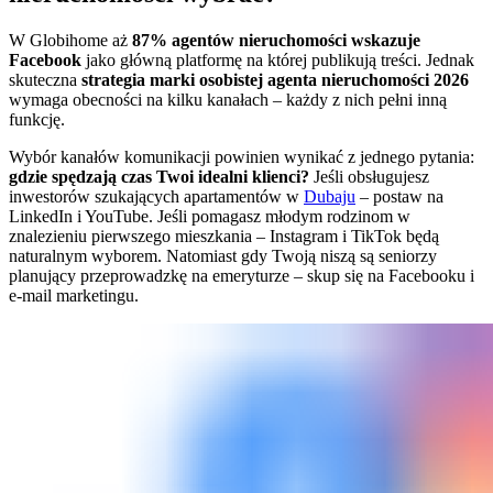
W Globihome aż
87% agentów nieruchomości wskazuje
Facebook
jako główną platformę na której publikują treści. Jednak
skuteczna
strategia marki osobistej agenta nieruchomości 2026
wymaga obecności na kilku kanałach – każdy z nich pełni inną
funkcję.
Wybór kanałów komunikacji powinien wynikać z jednego pytania:
gdzie spędzają czas Twoi idealni klienci?
Jeśli obsługujesz
inwestorów szukających apartamentów w
Dubaju
– postaw na
LinkedIn i YouTube. Jeśli pomagasz młodym rodzinom w
znalezieniu pierwszego mieszkania – Instagram i TikTok będą
naturalnym wyborem. Natomiast gdy Twoją niszą są seniorzy
planujący przeprowadzkę na emeryturze – skup się na Facebooku i
e-mail marketingu.