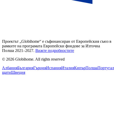
Проектът „Globihome“ е съфинансиран от Европейския съюз в
рамките на програмата Европейски фондове за Източна
Полша 2021–2027.
Вижте подробностите
© 2026 Globihome. All rights reserved
Албания
България
Гърция
Испания
Италия
Кипър
Полша
Португал
щати
Швеция