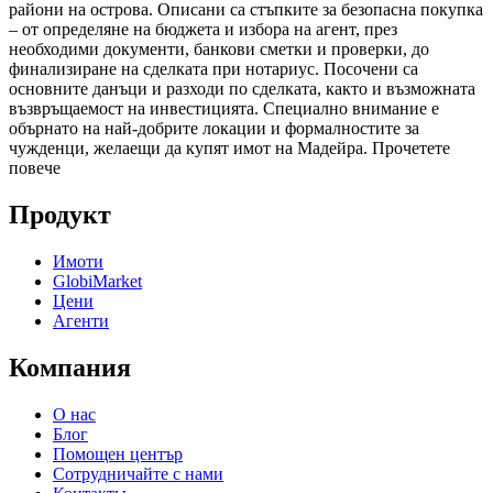
райони на острова. Описани са стъпките за безопасна покупка
– от определяне на бюджета и избора на агент, през
необходими документи, банкови сметки и проверки, до
финализиране на сделката при нотариус. Посочени са
основните данъци и разходи по сделката, както и възможната
възвръщаемост на инвестицията. Специално внимание е
обърнато на най-добрите локации и формалностите за
чужденци, желаещи да купят имот на Мадейра.
Прочетете
повече
Продукт
Имоти
GlobiMarket
Цени
Агенти
Компания
О нас
Блог
Помощен център
Сотрудничайте с нами