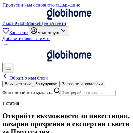
Пропусни към основното съдържание
Имоти
GlobiMarket
Цени
Агенти
Запазени
Моят акаунт
Добавете обява за имот
Обратно към блога
Всички статии
За купувачи
За агенти и продавачи
Филтрирай по държава...
1 статия
Открийте възможности за инвестиции,
пазарни прозрения и експертни съвети
за Португалия