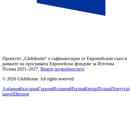
Проектът „Globihome“ е съфинансиран от Европейския съюз в
рамките на програмата Европейски фондове за Източна
Полша 2021–2027.
Вижте подробностите
© 2026 Globihome. All rights reserved
Албания
България
Гърция
Испания
Италия
Кипър
Полша
Португал
щати
Швеция