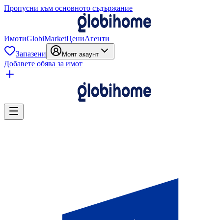
Пропусни към основното съдържание
Имоти
GlobiMarket
Цени
Агенти
Запазени
Моят акаунт
Добавете обява за имот