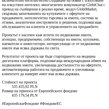
включително интелигентно създаване на обяви с използване
на изкуствен интелект, многоезичен комуникатор GlobiChat с
превод на съобщения в реално време, модул GlobiMarket,
свързващ запитванията на купувачите с офертите на
продавачите, интелигентна търсачка за имоти, система за
отзиви, аналитични инструменти и решения, подпомагащи
обслужването на клиенти и управлението на продажбите.
Проектът е насочен към агенти по недвижими имоти,
агенции, предприемачи, собственици на имоти, купувачи,
наематели и инвеститори, интересуващи се от недвижими
имоти във всяка държава по света.
Резултатът от проекта ще бъде стартирането на модерна
дигитална платформа, подпомагаща международния обмен на
недвижими имоти, увеличаваща достъпността на офертите,
автоматизираща работата на продавачите и улесняваща
клиентите да намерят имот във всяка държава.
Стойност на проекта
535 435,92 PLN
Размер на приноса от Европейските фондове
435 179,54 PLN
#ЕвропейскиФондове #ФондовеЕС