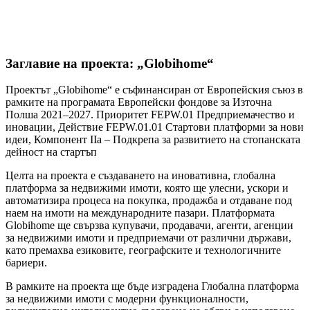
Заглавие на проекта: „Globihome“
Проектът „Globihome“ е съфинансиран от Европейския съюз в
рамките на програмата Европейски фондове за Източна
Полша 2021–2027. Приоритет FEPW.01 Предприемачество и
иновации, Действие FEPW.01.01 Стартови платформи за нови
идеи, Компонент IIa – Подкрепа за развитието на стопанската
дейност на стартъп
Целта на проекта е създаването на иновативна, глобална
платформа за недвижими имоти, която ще улесни, ускори и
автоматизира процеса на покупка, продажба и отдаване под
наем на имоти на международните пазари. Платформата
Globihome ще свързва купувачи, продавачи, агенти, агенции
за недвижими имоти и предприемачи от различни държави,
като премахва езиковите, географските и технологичните
бариери.
В рамките на проекта ще бъде изградена Глобална платформа
за недвижими имоти с модерни функционалности,