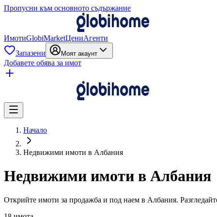
Пропусни към основното съдържание
Имоти
GlobiMarket
Цени
Агенти
Запазени
Моят акаунт
Добавете обява за имот
Начало
Недвижими имоти в Албания
Недвижими имоти в Албания
Открийте имоти за продажба и под наем в Албания. Разгледайте
18 имота