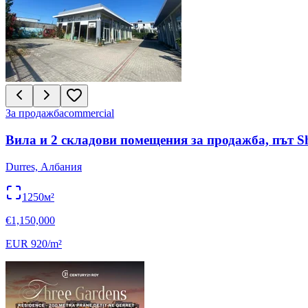
За продажба
commercial
Вила и 2 складови помещения за продажба, път Sh
Durres, Албания
1250м²
€1,150,000
EUR 920/m²