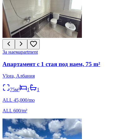
За наем
apartment
Апартамент с 1 стая под наем, 75 m²
Vlora, Албания
75м²
1
1
ALL 45,000/mo
ALL 600/m²