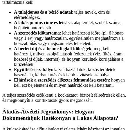
tartalmaznia kell:
A tulajdonos és a bérlő adatai
: teljes nevek, cím és
elérhetőségek.
A lakás pontos címe és leírása
: alapterület, szobák száma,
beépített bútorok stb.
A szerződés időtartama
: lehet határozott időre (pl. 6 hónap
vagy 1 év) vagy határozatlan, egyértelműen meghatározva a
hosszabbítás vagy megszüntetés feltételeit.
A bérleti díj és a benne foglalt költségek
: meg kell
határozni, milyen szolgáltatások fedezettek (víz, fűtés, áram,
közösségi díjak, internet), és hogyan kerülnek korrigálásra a
kifizetések.
Együttélési szabályok
: zaj, háziállatok, közös területek
használata, karbantartás és kisebb javítások szabályai.
Eljárások a szerződés előzetes felmondása esetén
: hogyan
kell ezt bejelenteni és milyen határidőket kell betartani.
A teljes szerződés csökkenti a kockázatot, biztosít félreértések ellen,
és megkönnyíti a konfliktusok gyors megoldását.
Átadás-Átvételi Jegyzőkönyv: Hogyan
Dokumentáljuk Hatékonyan a Lakás Állapotát?
A kulcsok átadása előtt ajánlott részletes leltárt készíteni az ingatlan