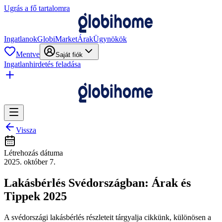
Ugrás a fő tartalomra
Ingatlanok
GlobiMarket
Árak
Ügynökök
Mentve
Saját fiók
Ingatlanhirdetés feladása
Vissza
Létrehozás dátuma
2025. október 7.
Lakásbérlés Svédországban: Árak és
Tippek 2025
A svédországi lakásbérlés részleteit tárgyalja cikkünk, különösen a