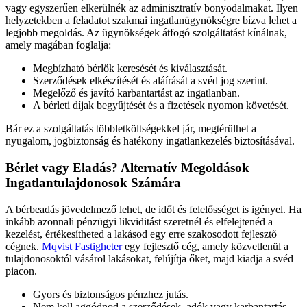
vagy egyszerűen elkerülnék az adminisztratív bonyodalmakat. Ilyen
helyzetekben a feladatot szakmai ingatlanügynökségre bízva lehet a
legjobb megoldás. Az ügynökségek átfogó szolgáltatást kínálnak,
amely magában foglalja:
Megbízható bérlők keresését és kiválasztását.
Szerződések elkészítését és aláírását a svéd jog szerint.
Megelőző és javító karbantartást az ingatlanban.
A bérleti díjak begyűjtését és a fizetések nyomon követését.
Bár ez a szolgáltatás többletköltségekkel jár, megtérülhet a
nyugalom, jogbiztonság és hatékony ingatlankezelés biztosításával.
Bérlet vagy Eladás? Alternatív Megoldások
Ingatlantulajdonosok Számára
A bérbeadás jövedelmező lehet, de időt és felelősséget is igényel. Ha
inkább azonnali pénzügyi likviditást szeretnél és elfelejtenéd a
kezelést, értékesítheted a lakásod egy erre szakosodott fejlesztő
cégnek.
Mqvist Fastigheter
egy fejlesztő cég, amely közvetlenül a
tulajdonosoktól vásárol lakásokat, felújítja őket, majd kiadja a svéd
piacon.
Gyors és biztonságos pénzhez jutás.
Nem kell aggódnod a szerződések, adók vagy karbantartás