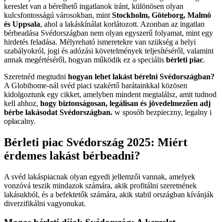
kereslet van a bérelhető ingatlanok iránt, különösen olyan
kulcsfontosságú városokban, mint
Stockholm, Göteborg, Malmö
és Uppsala
, ahol a lakáskínálat korlátozott. Azonban az ingatlan
bérbeadása Svédországban nem olyan egyszerű folyamat, mint egy
hirdetés feladása. Mélyreható ismeretekre van szükség a helyi
szabályokról, jogi és adózási követelmények teljesítéséről, valamint
annak megértéséről, hogyan működik ez a speciális
bérleti piac
.
Szeretnéd megtudni
hogyan lehet lakást bérelni Svédországban?
A Globihome-nál svéd piaci szakértő barátainkkal közösen
kidolgoztunk egy cikket, amelyben mindent megtalálsz, amit tudnod
kell ahhoz,
hogy biztonságosan, legálisan és jövedelmezően adj
bérbe lakásodat Svédországban.
w sposób bezpieczny, legalny i
opłacalny.
Bérleti piac Svédország 2025: Miért
érdemes lakást bérbeadni?
A svéd lakáspiacnak olyan egyedi jellemzői vannak, amelyek
vonzóvá teszik mindazok számára, akik profitálni szeretnének
lakásukból, és a befektetők számára, akik stabil országban kívánják
diverzifikálni vagyonukat.