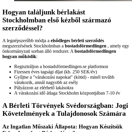
Hogyan találjunk bérlakást
Stockholmban első kézből származó
szerződéssel?
A legnépszerűbb módja a
elsődleges bérleti szerződés
megszerzésének Stockholmban a
bostadsförmedlingen
, amely egy
önkormányzati sorban álló rendszer. A
bostadsförmedlingen
hogyan működik
:
Regisztráljon a bostadsförmedlingen.se platformon
Fizessen éves tagsági díjat (kb. 250 SEK/év)
Gyűjtse a "várakozási napokat" (kötid) - minél tovább
várakozik, annál nagyobb az esély
Pályázzon az elérhető lakásokra
A várakozási idő átlaga Stockholm központjában 7-10 év
A Bérleti Törvények Svédországban: Jogi
Követelmények a Tulajdonosok Számára
Az Ingatlan Műszaki Állapota: Hogyan Készítsük