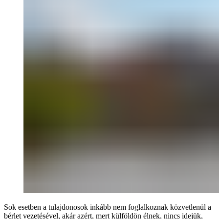
Sok esetben a tulajdonosok inkább nem foglalkoznak közvetlenül a
bérlet vezetésével, akár azért, mert külföldön élnek, nincs idejük,