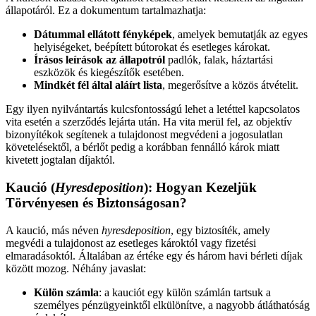
állapotáról. Ez a dokumentum tartalmazhatja:
Dátummal ellátott fényképek
, amelyek bemutatják az egyes
helyiségeket, beépített bútorokat és esetleges károkat.
Írásos leírások az állapotról
padlók, falak, háztartási
eszközök és kiegészítők esetében.
Mindkét fél által aláírt lista
, megerősítve a közös átvételit.
Egy ilyen nyilvántartás kulcsfontosságú lehet a letéttel kapcsolatos
vita esetén a szerződés lejárta után. Ha vita merül fel, az objektív
bizonyítékok segítenek a tulajdonost megvédeni a jogosulatlan
követelésektől, a bérlőt pedig a korábban fennálló károk miatt
kivetett jogtalan díjaktól.
Kaució (
Hyresdeposition
): Hogyan Kezeljük
Törvényesen és Biztonságosan?
A kaució, más néven
hyresdeposition
, egy biztosíték, amely
megvédi a tulajdonost az esetleges károktól vagy fizetési
elmaradásoktól. Általában az értéke egy és három havi bérleti díjak
között mozog. Néhány javaslat:
Külön számla
: a kauciót egy külön számlán tartsuk a
személyes pénzügyeinktől elkülönítve, a nagyobb átláthatóság