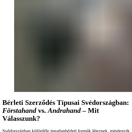
Bérleti Szerződés Típusai Svédországban:
Förstahand
vs.
Andrahand
– Mit
Válasszunk?
Svédországban különféle ingatlanbérleti formák léteznek, mindegyik