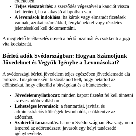
érdekében.
Teljes visszatérítés
: a szerződés végeztével a kauciót vissza
kell téríteni, ha a lakás jó állapotban van.
A levonások indoklása
: ha károk vagy elmaradt fizetések
vannak, azokat számlákkal, fényképekkel vagy részletes
jelentésekkel kell dokumentálni.
A megfelelő letétkezelés növeli a bérlő bizalmát és csökkenti a jogi
vita kockázatát.
Bérleti adók Svédországban: Hogyan Számoljunk
Jövedelmet és Vegyük Igénybe a Levonásokat?
A svédországi bérleti jövedelem teljes egészében jövedelemadó alá
tartozik. Tulajdonosként biztosítanod kell, hogy betartod az
előírásokat, hogy elkerüld a bírságokat és a büntetéseket.
Jövedelemnyilatkozat
: minden kapott fizetést fel kell tüntetni
az éves adóbevallásban.
Lehetséges levonások
: a fenntartási, javítási és
adminisztrációs költségek levonhatók, csökkentve az
adóterhet.
Szakértői tanácsadás
: ha nem Svédországban élsz vagy nem
ismered az adórendszert, javasolt egy helyi tanácsadó
igénybevétele.