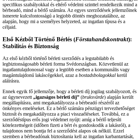
specifikus szabályokkal és eltérő védelmi szinttel rendelkezik mind a
bérbeadó, mind a bérlő számára. Az egyes szerződések jellemzőinek
ismerete kulcsfontosságú a legjobb döntés meghozatalához, az
alapján, hogy mi a személyes helyzeted, az ingatlan típusa és a
céljaid.
Első Kézből Történő Bérlés (
Förstahandskontrakt
):
Stabilitás és Biztonság
Az első kézből történő bérleti szerződés a legstabilabb és
legbiztonságosabb bérleti forma Svédországban. Közvetlenül az
ingatlantulajdonossal vagy a legtöbb esetben a kommunális vagy
magántulajdonú lakáscégekkel, azaz a
bostadsbolagokkal
kerül
aláírásra.
Ennek egyik fő jellemzője, hogy a bérleti díj jogilag szabályozott, és
az úgynevezett
„igazságos bérleti díj”
(
bruksvärde
) alapján került
megállapításra, ami megakadályozza a bérbeadó részéről az
önkényes emeléseket. Ez a bérlő számára pénzügyi tervezhetőséget
biztosít és megakadályozza a piaci visszaéléseket. Továbbá, ez a
szerződéstípus erős jogi védelmet nyújt: amíg a bérlő teljesíti
kötelezettségeit (időben fizeti a bért és gondoskodik a lakásról), a
tulajdonos nem bontja fel a szerződést alapos ok nélkül. Ezzel
szemben a bérbeadónak biztosítania kell az ingatlan karbantartását,