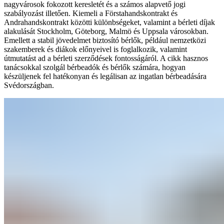
nagyvárosok fokozott keresletét és a számos alapvető jogi
szabályozást illetően. Kiemeli a Förstahandskontrakt és
Andrahandskontrakt közötti különbségeket, valamint a bérleti díjak
alakulását Stockholm, Göteborg, Malmö és Uppsala városokban.
Emellett a stabil jövedelmet biztosító bérlők, például nemzetközi
szakemberek és diákok előnyeivel is foglalkozik, valamint
útmutatást ad a bérleti szerződések fontosságáról. A cikk hasznos
tanácsokkal szolgál bérbeadók és bérlők számára, hogyan
készüljenek fel hatékonyan és legálisan az ingatlan bérbeadására
Svédországban.