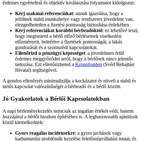
érdemes egyértelmű és objektív kiválasztási folyamatot kidolgozni:
Kérj szakmai referenciákat
: annak igazolása, hogy a
jelöltnek stabil munkahelye vagy rendszeres jövedelme van,
elengedhetetlen a fizetési pontosság biztosítása érdekében.
Kérj referenciákat korábbi bérbeadóktól
: ez lehetővé teszi,
hogy megismerd a bérlő előző bérléseinek viselkedési
előzményeit, beleértve a fizetések pontosságát, a lakás
gondozását és a szomszédi kapcsolatokat.
Ellenőrizd a pénzügyi képességet
: a jövedelmen felül
érdemes meggyőződni arról, hogy a bérlőnek nincs jelentős
tartozása. Ezt ellenőrizheted a
Kronofogden
(Svéd Behajtási
Hivatal) segítségével.
A gondos ellenőrzés minimalizálja a kockázatot és növeli a stabil és
tartós kapcsolat valószínűségét a bérbeadó és a bérlő között.
Jó Gyakorlatok a Bérlői Kapcsolatokban
A napi bérleménykezelés nemcsak az ingatlan értékét védi, hanem
hozzájárul a bérlői bizalom építéséhez is. A leghasznosabb ajánlások
közül kiemelkednek:
Gyors reagálás incidensekre
: a gyors javítások vagy
karbantartási problémák kezelése felelősségvállalást mutat, és