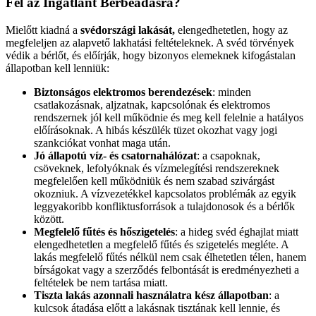
Fel az Ingatlant Bérbeadásra?
Mielőtt kiadná a
svédországi lakását,
elengedhetetlen, hogy az
megfeleljen az alapvető lakhatási feltételeknek. A svéd törvények
védik a bérlőt, és előírják, hogy bizonyos elemeknek kifogástalan
állapotban kell lenniük:
Biztonságos elektromos berendezések
: minden
csatlakozásnak, aljzatnak, kapcsolónak és elektromos
rendszernek jól kell működnie és meg kell felelnie a hatályos
előírásoknak. A hibás készülék tüzet okozhat vagy jogi
szankciókat vonhat maga után.
Jó állapotú víz- és csatornahálózat
: a csapoknak,
csöveknek, lefolyóknak és vízmelegítési rendszereknek
megfelelően kell működniük és nem szabad szivárgást
okozniuk. A vízvezetékkel kapcsolatos problémák az egyik
leggyakoribb konfliktusforrások a tulajdonosok és a bérlők
között.
Megfelelő fűtés és hőszigetelés
: a hideg svéd éghajlat miatt
elengedhetetlen a megfelelő fűtés és szigetelés megléte. A
lakás megfelelő fűtés nélkül nem csak élhetetlen télen, hanem
bírságokat vagy a szerződés felbontását is eredményezheti a
feltételek be nem tartása miatt.
Tiszta lakás azonnali használatra kész állapotban
: a
kulcsok átadása előtt a lakásnak tisztának kell lennie, és