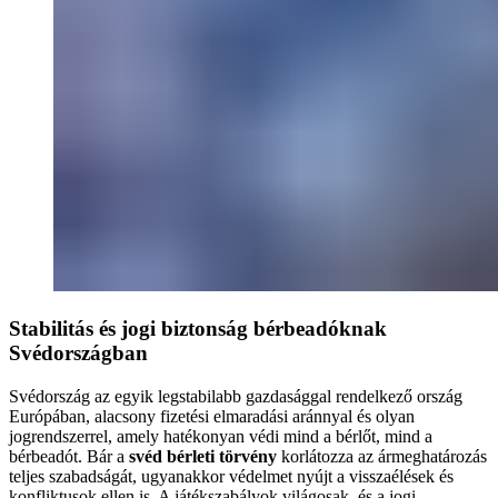
Stabilitás és jogi biztonság bérbeadóknak
Svédországban
Svédország az egyik legstabilabb gazdasággal rendelkező ország
Európában, alacsony fizetési elmaradási aránnyal és olyan
jogrendszerrel, amely hatékonyan védi mind a bérlőt, mind a
bérbeadót. Bár a
svéd bérleti törvény
korlátozza az ármeghatározás
teljes szabadságát, ugyanakkor védelmet nyújt a visszaélések és
konfliktusok ellen is. A játékszabályok világosak, és a jogi