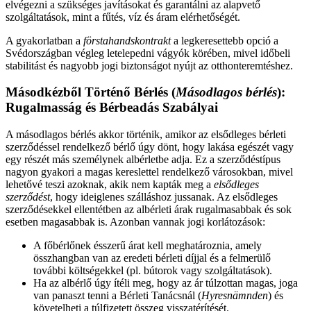
elvégezni a szükséges javításokat és garantálni az alapvető
szolgáltatások, mint a fűtés, víz és áram elérhetőségét.
A gyakorlatban a
förstahandskontrakt
a legkeresettebb opció a
Svédországban végleg letelepedni vágyók körében, mivel időbeli
stabilitást és nagyobb jogi biztonságot nyújt az otthonteremtéshez.
Másodkézből Történő Bérlés (
Másodlagos bérlés
):
Rugalmasság és Bérbeadás Szabályai
A másodlagos bérlés akkor történik, amikor az elsődleges bérleti
szerződéssel rendelkező bérlő úgy dönt, hogy lakása egészét vagy
egy részét más személynek albérletbe adja. Ez a szerződéstípus
nagyon gyakori a magas kereslettel rendelkező városokban, mivel
lehetővé teszi azoknak, akik nem kapták meg a
elsődleges
szerződést
, hogy ideiglenes szálláshoz jussanak. Az elsődleges
szerződésekkel ellentétben az albérleti árak rugalmasabbak és sok
esetben magasabbak is. Azonban vannak jogi korlátozások:
A főbérlőnek ésszerű árat kell meghatároznia, amely
összhangban van az eredeti bérleti díjjal és a felmerülő
további költségekkel (pl. bútorok vagy szolgáltatások).
Ha az albérlő úgy ítéli meg, hogy az ár túlzottan magas, joga
van panaszt tenni a Bérleti Tanácsnál (
Hyresnämnden
) és
követelheti a túlfizetett összeg visszatérítését.