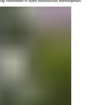
jogi védelemmel és fejlett finanszírozási lehetőségekkel.