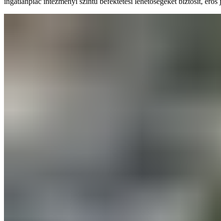
ingatlanpiac intézményi szintű befektetési lehetőségeket biztosít, erős 