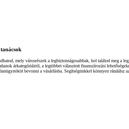
i tanácsok
udhatod, mely városrészek a legbiztonságosabbak, hol találod meg a legj
lanok árkategóriáiról, a legtöbbet választott finanszírozási lehetőségek
atlanügynököt bevonni a vásárlásba. Segítségünkkel könnyen rátalálsz az