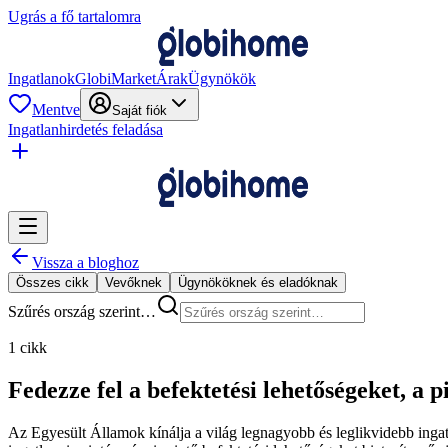
Ugrás a fő tartalomra
Ingatlanok
GlobiMarket
Árak
Ügynökök
Mentve
Saját fiók
Ingatlanhirdetés feladása
Vissza a bloghoz
Összes cikk
Vevőknek
Ügynököknek és eladóknak
Szűrés ország szerint…
1 cikk
Fedezze fel a befektetési lehetőségeket, a 
Az Egyesült Államok kínálja a világ legnagyobb és leglikvidebb ingat