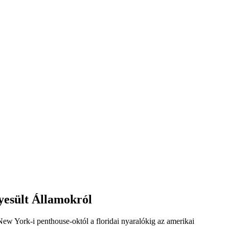
gyesült Államokról
New York-i penthouse-októl a floridai nyaralókig az amerikai