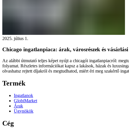
2025. július 1.
Chicago ingatlanpiaca: árak, városrészek és vásárlás
Az alábbi útmutató teljes képet nyújt a chicagói ingatlanpiacról: megt
folyamat. Részletes információkat kapsz a lakások, házak és luxusingat
olvashatsz rejtett díjakról és megtudhatod, miért éri meg szakértő ing
Termék
Ingatlanok
GlobiMarket
Árak
Ügynökök
Cég