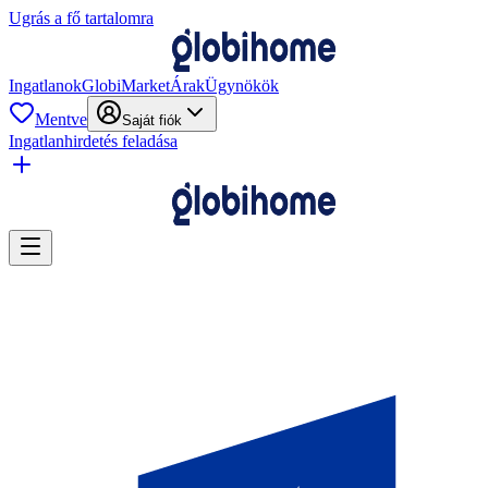
Ugrás a fő tartalomra
Ingatlanok
GlobiMarket
Árak
Ügynökök
Mentve
Saját fiók
Ingatlanhirdetés feladása