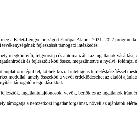
ul meg a Kelet-Lengyelországért Európai Alapok 2021–2027 program k
ti tevékenységének fejlesztését támogató intézkedés
amely megkönnyíti, felgyorsítja és automatizálja az ingatlanok vásárlási,
tlanirodait és fejlesztőit köti össze, megszüntetve a nyelvi, földrajzi 
anplatform épül fel, többek között intelligens hirdetéskészítéssel mest
et modullal, amely összeköti a vevői érdeklődéseket az eladói ajánlatokk
rányítást támogató megoldásokkal.
 fejlesztők, ingatlantulajdonosok, vevők, bérlők és az ingatlanok iránt 
ely támogatja a nemzetközi ingatlanforgalmat, növeli az ajánlatok elér