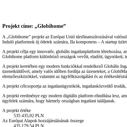
Projekt címe: „Globihome”
A „Globihome” projekt az Európai Unió társfinanszírozásával valós
Induló platformok új ötletek számára, IIa komponens – A startup üzle
A projekt célja egy innovatív, globális ingatlanplatform létrehozása, 
Globihome platform különböző országok vevőit, eladóit, ügynökeit, inga
A projekt keretében egy modern funkciókkal rendelkező Globális Ingatl
üzenetküldővel, amely valós időben fordítja az üzeneteket, a GlobiMark
elemzőeszközökkel, valamint az ügyfélkiszolgálást és az értékesítési
A projekt célcsoportja az ingatlanügynökök, ingatlanközvetítő irodák,
A projekt eredménye egy modern digitális platform elindítása lesz, am
ügyfelek számára, hogy bármely országban ingatlant találjanak.
A projekt értéke
535 435,92 PLN
Az Európai Alapok hozzájárulásának összege
435 179,54 PLN