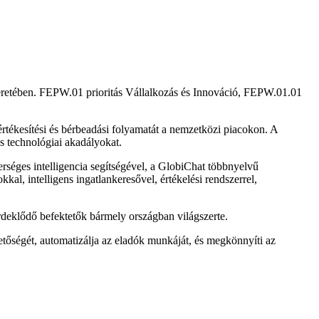
eretében. FEPW.01 prioritás Vállalkozás és Innováció, FEPW.01.01
 értékesítési és bérbeadási folyamatát a nemzetközi piacokon. A
és technológiai akadályokat.
erséges intelligencia segítségével, a GlobiChat többnyelvű
al, intelligens ingatlankeresővel, értékelési rendszerrel,
érdeklődő befektetők bármely országban világszerte.
hetőségét, automatizálja az eladók munkáját, és megkönnyíti az