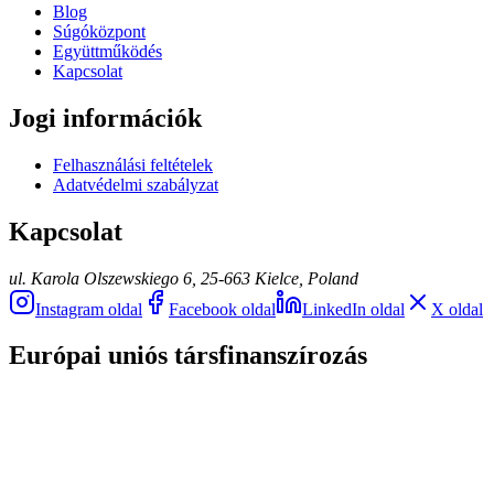
Blog
Súgóközpont
Együttműködés
Kapcsolat
Jogi információk
Felhasználási feltételek
Adatvédelmi szabályzat
Kapcsolat
ul. Karola Olszewskiego 6, 25-663 Kielce, Poland
Instagram oldal
Facebook oldal
LinkedIn oldal
X oldal
Európai uniós társfinanszírozás