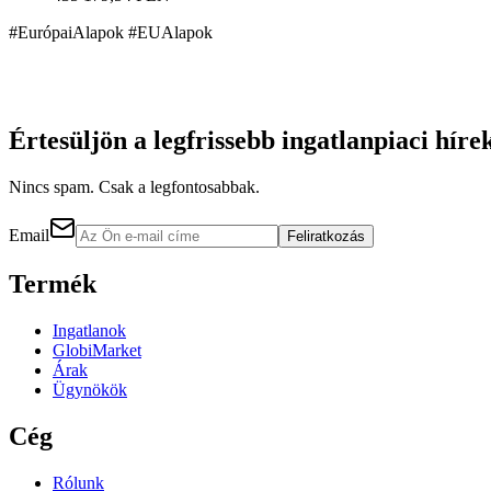
#EurópaiAlapok #EUAlapok
Értesüljön a legfrissebb ingatlanpiaci híre
Nincs spam. Csak a legfontosabbak.
Email
Feliratkozás
Termék
Ingatlanok
GlobiMarket
Árak
Ügynökök
Cég
Rólunk