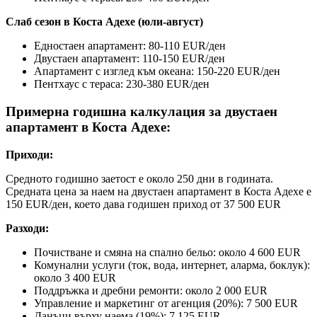
Слаб сезон в Коста Адехе (юли-август)
Едностаен апартамент: 80-110 EUR/ден
Двустаен апартамент: 110-150 EUR/ден
Апартамент с изглед към океана: 150-220 EUR/ден
Пентхаус с тераса: 230-380 EUR/ден
Примерна годишна калкулация за двустаен
апартамент в Коста Адехе:
Приходи:
Средното годишно заетост е около 250 дни в годината.
Средната цена за наем на двустаен апартамент в Коста Адехе е
150 EUR/ден, което дава годишен приход от 37 500 EUR
Разходи:
Почистване и смяна на спално бельо: около 4 600 EUR
Комунални услуги (ток, вода, интернет, аларма, боклук):
около 3 400 EUR
Поддръжка и дребни ремонти: около 2 000 EUR
Управление и маркетинг от агенция (20%): 7 500 EUR
Данъци върху наема (19%): 7 125 EUR