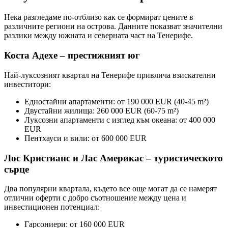
Нека разгледаме по-отблизо как се формират цените в
различните региони на острова. Данните показват значителни
разлики между южната и северната част на Тенерифе.
Коста Адехе – престижният юг
Най-луксозният квартал на Тенерифе привлича взискателни
инвеститори:
Едностайни апартаменти: от 190 000 EUR (40-45 m²)
Двустайни жилища: 260 000 EUR (60-75 m²)
Луксозни апартаменти с изглед към океана: от 400 000
EUR
Пентхауси и вили: от 600 000 EUR
Лос Кристианс и Лас Америкас – туристическото
сърце
Два популярни квартала, където все още могат да се намерят
отлични оферти с добро съотношение между цена и
инвестиционен потенциал:
Гарсониери: от 160 000 EUR