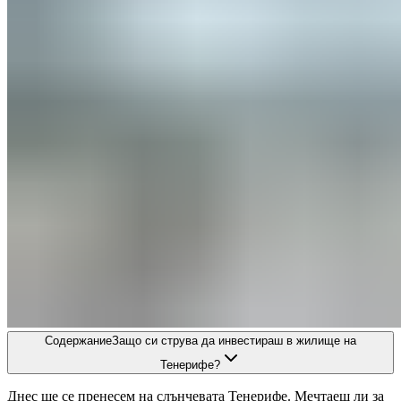
Содержание
Защо си струва да инвестираш в жилище на
Тенерифе?
Днес ще се пренесем на слънчевата Тенерифе. Мечтаеш ли за