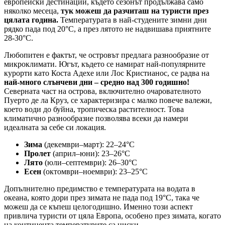
европейски дестинации, където сезонът продължава само
няколко месеца,
тук можеш да разчиташ на туристи през
цялата година.
Температурата в най-студените зимни дни
рядко пада под 20°C, а през лятото не надвишава приятните
28-30°C.
Любопитен е фактът, че островът предлага разнообразие от
микроклимати. Югът, където се намират най-популярните
курорти като Коста Адехе или Лос Кристианос, се радва на
най-много слънчеви дни – средно над 300 годишно!
Северната част на острова, включително очарователното
Пуерто де ла Круз, се характеризира с малко повече валежи,
което води до буйна, тропическа растителност. Това
климатично разнообразие позволява всеки да намери
идеалната за себе си локация.
Зима
(декември–март): 22–24°C
Пролет
(април–юни): 23–26°C
Лято
(юли–септември): 26–30°C
Есен
(октомври–ноември): 23–25°C
Допълнително предимство е температурата на водата в
океана, която дори през зимата не пада под 19°C, така че
можеш да се къпеш целогодишно. Именно този аспект
привлича туристи от цяла Европа, особено през зимата, когато
на континента температурите са ниски.