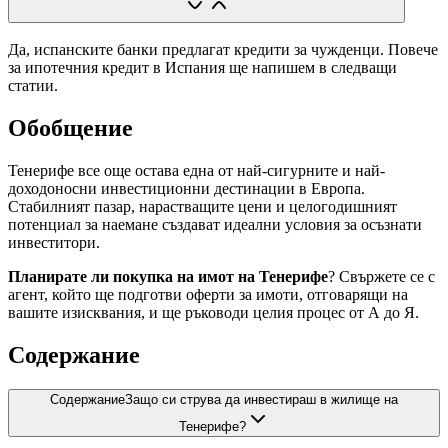
Да, испанските банки предлагат кредити за чужденци. Повече
за ипотечния кредит в Испания ще напишем в следващи
статии.
Обобщение
Тенерифе все още остава една от най-сигурните и най-
доходоносни инвестиционни дестинации в Европа.
Стабилният пазар, нарастващите цени и целогодишният
потенциал за наемане създават идеални условия за осъзнати
инвеститори.
Планирате ли покупка на имот на Тенерифе
? Свържете се с
агент, който ще подготви оферти за имоти, отговарящи на
вашите изисквания, и ще ръководи целия процес от А до Я.
Содержание
Содержание
Защо си струва да инвестираш в жилище на
Тенерифе?