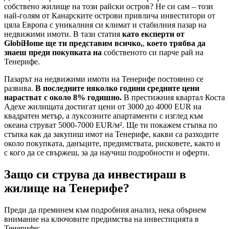
собствено жилище на този райски остров? Не си сам – този
най-голям от Канарските острови привлича инвеститори от
цяла Европа с уникалния си климат и стабилния пазар на
недвижими имоти. В тази статия
като експерти от
GlobiHome ще ти представим всичко,
,
което трябва да
знаеш преди покупката на
собственото си парче рай на
Тенерифе.
Пазарът на недвижими имоти на Тенерифе постоянно се
развива.
В последните няколко години средните цени
нарастват с около 8% годишно.
В престижния квартал Коста
Адехе жилищата достигат цени от 3000 до 4000 EUR на
квадратен метър, а луксозните апартаменти с изглед към
океана струват 5000-7000 EUR/м². Ще ти покажем стъпка по
стъпка как да закупиш имот на Тенерифе, какви са разходите
около покупката, данъците, предимствата, рисковете, както и
с кого да се свържеш, за да научиш подробности и оферти.
Защо си струва да инвестираш в
жилище на Тенерифе?
Преди да преминем към подробния анализ, нека обърнем
внимание на ключовите предимства на инвестицията в
Тенерифе: