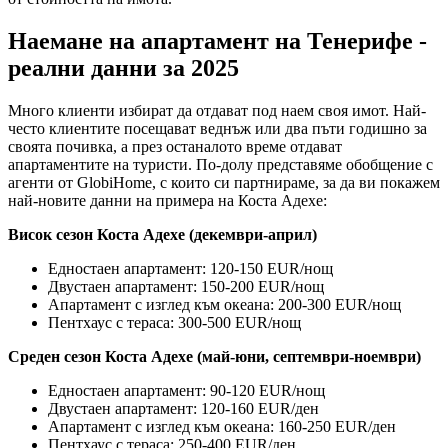
Наемане на апартамент на Тенерифе -
реални данни за 2025
Много клиенти избират да отдават под наем своя имот. Най-
често клиентите посещават веднъж или два пъти годишно за
своята почивка, а през останалото време отдават
апартаментите на туристи. По-долу представяме обобщение с
агенти от GlobiHome, с които си партнираме, за да ви покажем
най-новите данни на примера на Коста Адехе:
Висок сезон Коста Адехе (декември-април)
Едностаен апартамент: 120-150 EUR/нощ
Двустаен апартамент: 150-200 EUR/нощ
Апартамент с изглед към океана: 200-300 EUR/нощ
Пентхаус с тераса: 300-500 EUR/нощ
Среден сезон Коста Адехе (май-юни, септември-ноември)
Едностаен апартамент: 90-120 EUR/нощ
Двустаен апартамент: 120-160 EUR/ден
Апартамент с изглед към океана: 160-250 EUR/ден
Пентхаус с тераса: 250-400 EUR/ден