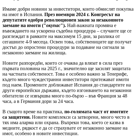
Имаме добри новини за инвеститори, които обмислят покупка
на имот в Испания.
През ноември 2024 г. Конгресът на
депутатите одобри революционен закон за незаконното
заемане на имоти ("
окупас
").
Най-важната промяна е
въвеждането на ускорена съдебна процедура – случаите ще се
разглеждат в рамките на максимум 15 дни, за разлика от
сегашните 4-9 месеца. Освен това, собствениците ще получат
достъп до опростени процедури за подаване на сигнали за
незаконно заемане на жилища.
Новите разпоредби, които се очаква да влязат в сила през
първата половина на 2025 г., значително ще засилят защитата
на частната собственост. Това е особено важно за Тенерифе,
където много чуждестранни инвеститори притежават имоти
под наем. Промените доближават Испания до стандартите на
други европейски държави, където изгонването на незаконни
обитатели се извършва много по-бързо – във Франция за 48
часа, а в Германия дори за 24 часа.
В същото време на практика,
по-голямата част от имотите
са защитени.
Новите комплекси са затворени, много често в
тях има аларма или охрана. Въпреки това, което се казва в
медиите, рядкост е да се страхувате от незаконно заемане на
имот, особено в новите инвестиции.