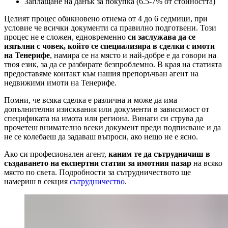
Заплащане на данък за покупка (6.5-7% от стойността)
Целият процес обикновено отнема от 4 до 6 седмици, при
условие че всички документи са правилно подготвени. Този
процес не е сложен, едновременно
си заслужава да се
изпълни с човек, който се специализира в сделки с имоти
на Тенерифе
, намира се на място и най-добре е да говори на
твоя език, за да се разбирате безпроблемно. В края на статията
предоставяме контакт към нашия препоръчван агент на
недвижими имоти на Тенерифе.
Помни, че всяка сделка е различна и може да има
допълнителни изисквания или документи в зависимост от
спецификата на имота или региона. Винаги си струва да
прочетеш внимателно всеки документ преди подписване и да
не се колебаеш да задаваш въпроси, ако нещо не е ясно.
Ако си професионален агент,
каним те да сътрудничиш в
създаването на експертни статии за имотния пазар
на всяко
място по света. Подробности за сътрудничеството ще
намериш в секция
сътрудничество
.