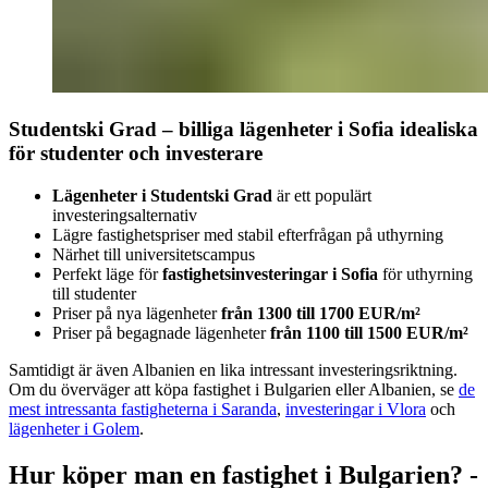
Studentski Grad – billiga lägenheter i Sofia idealiska
för studenter och investerare
Lägenheter i Studentski Grad
är ett populärt
investeringsalternativ
Lägre fastighetspriser med stabil efterfrågan på uthyrning
Närhet till universitetscampus
Perfekt läge för
fastighetsinvesteringar i Sofia
för uthyrning
till studenter
Priser på nya lägenheter
från 1300 till 1700 EUR/m²
Priser på begagnade lägenheter
från 1100 till 1500 EUR/m²
Samtidigt är även Albanien en lika intressant investeringsriktning.
Om du överväger att köpa fastighet i Bulgarien eller Albanien, se
de
mest intressanta fastigheterna i Saranda
,
investeringar i Vlora
och
lägenheter i Golem
.
Hur köper man en fastighet i Bulgarien? -