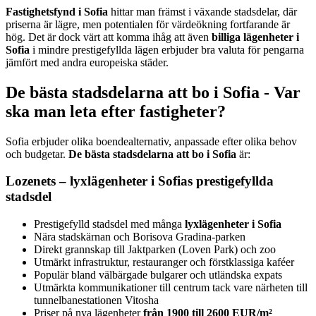
Fastighetsfynd i Sofia
hittar man främst i växande stadsdelar, där
priserna är lägre, men potentialen för värdeökning fortfarande är
hög. Det är dock värt att komma ihåg att även
billiga lägenheter i
Sofia
i mindre prestigefyllda lägen erbjuder bra valuta för pengarna
jämfört med andra europeiska städer.
De bästa stadsdelarna att bo i Sofia - Var
ska man leta efter fastigheter?
Sofia erbjuder olika boendealternativ, anpassade efter olika behov
och budgetar.
De bästa stadsdelarna att bo i Sofia
är:
Lozenets – lyxlägenheter i Sofias prestigefyllda
stadsdel
Prestigefylld stadsdel med många
lyxlägenheter i Sofia
Nära stadskärnan och Borisova Gradina-parken
Direkt grannskap till Jaktparken (Loven Park) och zoo
Utmärkt infrastruktur, restauranger och förstklassiga kaféer
Populär bland välbärgade bulgarer och utländska expats
Utmärkta kommunikationer till centrum tack vare närheten till
tunnelbanestationen Vitosha
Priser på nya lägenheter
från 1900 till 2600 EUR/m²