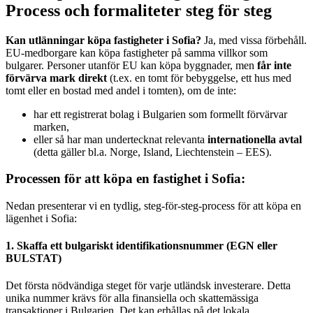
Process och formaliteter steg för steg
Kan utlänningar köpa fastigheter i Sofia?
Ja, med vissa förbehåll.
EU-medborgare kan köpa fastigheter på samma villkor som
bulgarer. Personer utanför EU kan köpa byggnader, men
får inte
förvärva mark direkt
(t.ex. en tomt för bebyggelse, ett hus med
tomt eller en bostad med andel i tomten), om de inte:
har ett registrerat bolag i Bulgarien som formellt förvärvar
marken,
eller så har man undertecknat relevanta
internationella avtal
(detta gäller bl.a. Norge, Island, Liechtenstein – EES).
Processen för att köpa en fastighet i Sofia:
Nedan presenterar vi en tydlig, steg-för-steg-process för att köpa en
lägenhet i Sofia:
1. Skaffa ett bulgariskt identifikationsnummer (EGN eller
BULSTAT)
Det första nödvändiga steget för varje utländsk investerare. Detta
unika nummer krävs för alla finansiella och skattemässiga
transaktioner i Bulgarien. Det kan erhållas på det lokala