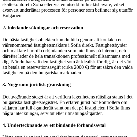
skattekontoret i Sofia eller via en utsedd fullmaktshavare, vilket
avsevärt underlättar processen för personer som befinner sig utanför
Bulgarien.
2. Inledande sökningar och reservation
De bästa fastighetsobjekten kan du hitta genom att kontakta en
välrenommerad fastighetsmäklare i Sofia direkt. Fastighetsbyråer
och mäklare har ofta erbjudanden som inte finns på internet, och
därefter leder de hela transaktionen professionellt tillsammans med
dig. När du har valt den fastighet som är idealisk för dig, är det värt
att betala en reservationsavgift (cirka 2000 €) för att säkra den valda
fastigheten på den bulgariska marknaden.
3. Noggrann juridisk granskning
Det avgörande steget är att verifiera lägenhetens rättsliga status i det
bulgariska fastighetsregistret. En erfaren jurist bör kontrollera om
säljaren har full äganderätt samt om det på fastigheten i Sofia finns
några inteckningar, servitut eller utmätningsåtgärder.
4. Undertecknande av ett bindande förhandsavtal