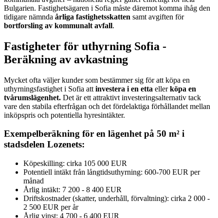
Bulgarien. Fastighetsägaren i Sofia måste däremot komma ihåg den
tidigare nämnda
årliga fastighetsskatten
samt avgiften för
bortforsling av kommunalt avfall
.
Fastigheter för uthyrning Sofia -
Beräkning av avkastning
Mycket ofta väljer kunder som bestämmer sig för att köpa en
uthyrningsfastighet i Sofia att
investera i en etta
eller
köpa en
tvårumslägenhet.
Det är ett attraktivt investeringsalternativ tack
vare den stabila efterfrågan och det fördelaktiga förhållandet mellan
inköpspris och potentiella hyresintäkter.
Exempelberäkning för en lägenhet på 50 m² i
stadsdelen Lozenets:
Köpeskilling: cirka 105 000 EUR
Potentiell intäkt från långtidsuthyrning: 600-700 EUR per
månad
Årlig intäkt: 7 200 - 8 400 EUR
Driftskostnader (skatter, underhåll, förvaltning): cirka 2 000 -
2 500 EUR per år
Årlig vinst: 4 700 - 6 400 EUR