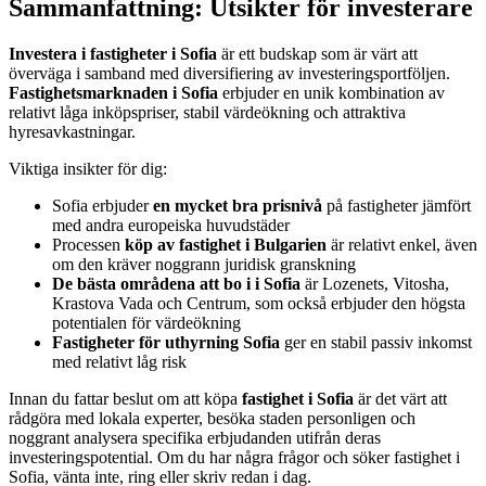
Sammanfattning: Utsikter för investerare
Investera i fastigheter i Sofia
är ett budskap som är värt att
överväga i samband med diversifiering av investeringsportföljen.
Fastighetsmarknaden i Sofia
erbjuder en unik kombination av
relativt låga inköpspriser, stabil värdeökning och attraktiva
hyresavkastningar.
Viktiga insikter för dig:
Sofia erbjuder
en mycket bra prisnivå
på fastigheter jämfört
med andra europeiska huvudstäder
Processen
köp av fastighet i Bulgarien
är relativt enkel, även
om den kräver noggrann juridisk granskning
De bästa områdena att bo i i Sofia
är Lozenets, Vitosha,
Krastova Vada och Centrum, som också erbjuder den högsta
potentialen för värdeökning
Fastigheter för uthyrning Sofia
ger en stabil passiv inkomst
med relativt låg risk
Innan du fattar beslut om att köpa
fastighet i Sofia
är det värt att
rådgöra med lokala experter, besöka staden personligen och
noggrant analysera specifika erbjudanden utifrån deras
investeringspotential. Om du har några frågor och söker fastighet i
Sofia, vänta inte, ring eller skriv redan i dag.