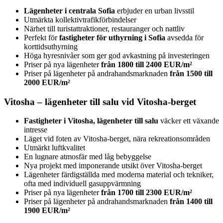
Lägenheter i centrala Sofia
erbjuder en urban livsstil
Utmärkta kollektivtrafikförbindelser
Närhet till turistattraktioner, restauranger och nattliv
Perfekt för
fastigheter för uthyrning i Sofia
avsedda för
korttidsuthyrning
Höga hyresnivåer som ger god avkastning på investeringen
Priser på nya lägenheter
från 1800 till 2400 EUR/m²
Priser på lägenheter på andrahandsmarknaden
från 1500 till
2000 EUR/m²
Vitosha – lägenheter till salu vid Vitosha-berget
Fastigheter i Vitosha, lägenheter till salu
väcker ett växande
intresse
Läget vid foten av Vitosha-berget, nära rekreationsområden
Utmärkt luftkvalitet
En lugnare atmosfär med låg bebyggelse
Nya projekt med imponerande utsikt över Vitosha-berget
Lägenheter färdigställda med moderna material och tekniker,
ofta med individuell gasuppvärmning
Priser på nya lägenheter
från 1700 till 2300 EUR/m²
Priser på lägenheter på andrahandsmarknaden
från 1400 till
1900 EUR/m²