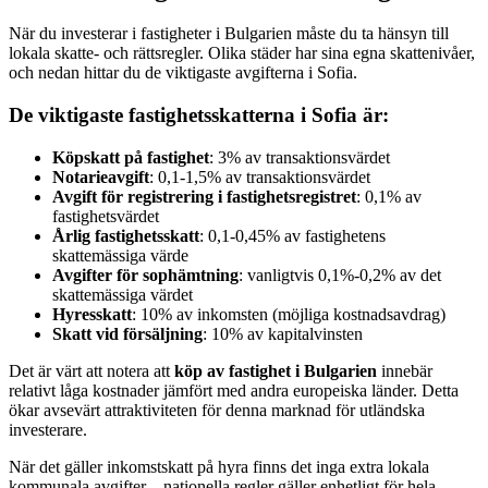
När du investerar i fastigheter i Bulgarien måste du ta hänsyn till
lokala skatte- och rättsregler. Olika städer har sina egna skattenivåer,
och nedan hittar du de viktigaste avgifterna i Sofia.
De viktigaste fastighetsskatterna i Sofia är:
Köpskatt på fastighet
: 3% av transaktionsvärdet
Notarieavgift
: 0,1-1,5% av transaktionsvärdet
Avgift för registrering i fastighetsregistret
: 0,1% av
fastighetsvärdet
Årlig fastighetsskatt
: 0,1-0,45% av fastighetens
skattemässiga värde
Avgifter för sophämtning
: vanligtvis 0,1%-0,2% av det
skattemässiga värdet
Hyresskatt
: 10% av inkomsten (möjliga kostnadsavdrag)
Skatt vid försäljning
: 10% av kapitalvinsten
Det är värt att notera att
köp av fastighet i Bulgarien
innebär
relativt låga kostnader jämfört med andra europeiska länder. Detta
ökar avsevärt attraktiviteten för denna marknad för utländska
investerare.
När det gäller inkomstskatt på hyra finns det inga extra lokala
kommunala avgifter – nationella regler gäller enhetligt för hela