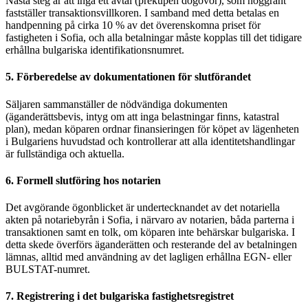
Nästa steg är att ingå ett avtal (prekupen dogovor), som noggrant
fastställer transaktionsvillkoren. I samband med detta betalas en
handpenning på cirka 10 % av det överenskomna priset för
fastigheten i Sofia, och alla betalningar måste kopplas till det tidigare
erhållna bulgariska identifikationsnumret.
5. Förberedelse av dokumentationen för slutförandet
Säljaren sammanställer de nödvändiga dokumenten
(äganderättsbevis, intyg om att inga belastningar finns, katastral
plan), medan köparen ordnar finansieringen för köpet av lägenheten
i Bulgariens huvudstad och kontrollerar att alla identitetshandlingar
är fullständiga och aktuella.
6. Formell slutföring hos notarien
Det avgörande ögonblicket är undertecknandet av det notariella
akten på notariebyrån i Sofia, i närvaro av notarien, båda parterna i
transaktionen samt en tolk, om köparen inte behärskar bulgariska. I
detta skede överförs äganderätten och resterande del av betalningen
lämnas, alltid med användning av det lagligen erhållna EGN- eller
BULSTAT-numret.
7. Registrering i det bulgariska fastighetsregistret