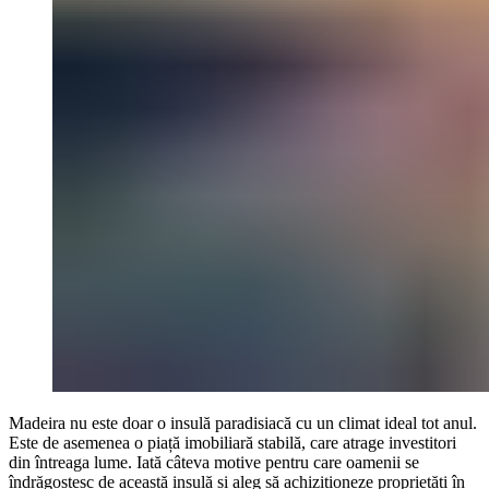
Madeira nu este doar o insulă paradisiacă cu un climat ideal tot anul.
Este de asemenea o piață imobiliară stabilă, care atrage investitori
din întreaga lume. Iată câteva motive pentru care oamenii se
îndrăgostesc de această insulă și aleg să achiziționeze proprietăți în