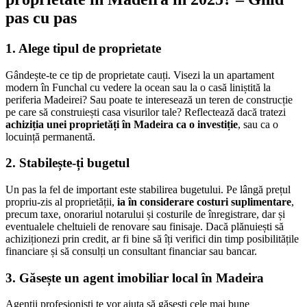
pas cu pas
1. Alege tipul de proprietate
Gândește-te ce tip de proprietate cauți. Visezi la un apartament
modern în Funchal cu vedere la ocean sau la o casă liniștită la
periferia Madeirei? Sau poate te interesează un teren de construcție
pe care să construiești casa visurilor tale? Reflectează dacă tratezi
achiziția unei proprietăți în Madeira ca o investiție
, sau ca o
locuință permanentă.
2. Stabilește-ți bugetul
Un pas la fel de important este stabilirea bugetului. Pe lângă prețul
propriu-zis al proprietății,
ia în considerare costuri suplimentare
,
precum taxe, onorariul notarului și costurile de înregistrare, dar și
eventualele cheltuieli de renovare sau finisaje. Dacă plănuiești să
achiziționezi prin credit, ar fi bine să îți verifici din timp posibilitățile
financiare și să consulți un consultant financiar sau bancar.
3. Găsește un agent imobiliar local în Madeira
Agenții profesioniști te vor ajuta să găsești cele mai bune