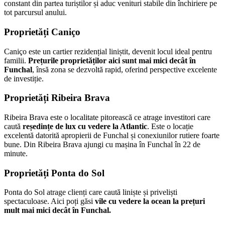
constant din partea turiștilor și aduc venituri stabile din închiriere pe
tot parcursul anului.
Proprietăți Caniço
Caniço este un cartier rezidențial liniștit, devenit locul ideal pentru
familii.
Prețurile proprietăților aici sunt mai mici decât în
Funchal
, însă zona se dezvoltă rapid, oferind perspective excelente
de investiție.
Proprietăți Ribeira Brava
Ribeira Brava este o localitate pitorească ce atrage investitori care
caută
reședințe de lux cu vedere la Atlantic
. Este o locație
excelentă datorită apropierii de Funchal și conexiunilor rutiere foarte
bune. Din Ribeira Brava ajungi cu mașina în Funchal în 22 de
minute.
Proprietăți Ponta do Sol
Ponta do Sol
atrage clienți care caută liniște și priveliști
spectaculoase. Aici poți găsi
vile cu vedere la ocean
la prețuri
mult mai mici decât în Funchal.