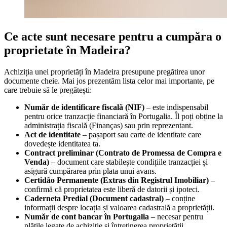
Ce acte sunt necesare pentru a cumpăra o
proprietate în Madeira?
Achiziția unei proprietăți în Madeira presupune pregătirea unor
documente cheie. Mai jos prezentăm lista celor mai importante, pe
care trebuie să le pregătești:
Număr de identificare fiscală (NIF)
– este indispensabil
pentru orice tranzacție financiară în Portugalia. Îl poți obține la
administrația fiscală (Finanças) sau prin reprezentant.
Act de identitate
– pașaport sau carte de identitate care
dovedește identitatea ta.
Contract preliminar (Contrato de Promessa de Compra e
Venda)
– document care stabilește condițiile tranzacției și
asigură cumpărarea prin plata unui avans.
Certidão Permanente (Extras din Registrul Imobiliar)
–
confirmă că proprietatea este liberă de datorii și ipoteci.
Caderneta Predial (Document cadastral)
– conține
informații despre locația și valoarea cadastrală a proprietății.
Număr de cont bancar în Portugalia
– necesar pentru
plățile legate de achiziție și întreținerea proprietății.