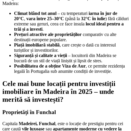
Madeira:
Climat blând tot anul
– cu temperaturi
iarna în jur de
20°C
,
vara între 25–30°C
(până la
32°C în iulie
) fără călduri
extreme sau geruri, ceea ce face insula
locul ideal pentru a
trăi și a investi
.
Prețuri atractive ale proprietăților
comparativ cu alte
destinații europene populare.
Piață imobiliară stabilă
, care crește o dată cu interesul
turiștilor și investitorilor.
Siguranță și calitate a vieții
– locuitorii din Madeira se
bucură de un stil de viață liniștit și lipsit de stres.
Posibilitatea de a obține Viza de Aur
, ce permite rezidența
legală în Portugalia sub anumite condiții de investiție.
Cele mai bune locații pentru investiții
imobiliare în Madeira în 2025 – unde
merită să investești?
Proprietăți în Funchal
Capitala
Madeirei, Funchal
, este o locație de prestigiu pentru cei
care caută
vile luxoase
sau
apartamente moderne cu vedere la