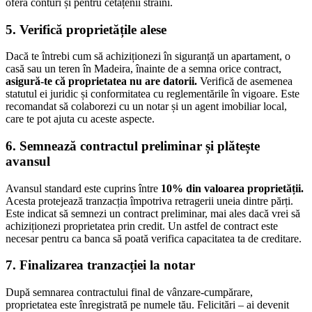
oferă conturi și pentru cetățenii străini.
5. Verifică proprietățile alese
Dacă te întrebi cum să achiziționezi în siguranță un apartament, o
casă sau un teren în Madeira, înainte de a semna orice contract,
asigură-te că proprietatea nu are datorii.
Verifică de asemenea
statutul ei juridic și conformitatea cu reglementările în vigoare. Este
recomandat să colaborezi cu un notar și un agent imobiliar local,
care te pot ajuta cu aceste aspecte.
6. Semnează contractul preliminar și plătește
avansul
Avansul standard este cuprins între
10% din valoarea proprietății.
Acesta protejează tranzacția împotriva retragerii uneia dintre părți.
Este indicat să semnezi un contract preliminar, mai ales dacă vrei să
achiziționezi proprietatea prin credit. Un astfel de contract este
necesar pentru ca banca să poată verifica capacitatea ta de creditare.
7. Finalizarea tranzacției la notar
După semnarea contractului final de vânzare-cumpărare,
proprietatea este înregistrată pe numele tău. Felicitări – ai devenit