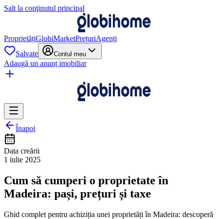
Salt la conţinutul principal
Proprietăți
GlobiMarket
Prețuri
Agenți
Salvate
Contul meu
Adaugă un anunț imobiliar
Înapoi
Data creării
1 iulie 2025
Cum să cumperi o proprietate în
Madeira: pași, prețuri și taxe
Ghid complet pentru achiziția unei proprietăți în Madeira: descoperă