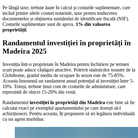
Pe lângă taxe, trebuie luate în calcul și costurile suplimentare, care
includ printre altele costuri notariale, taxe pentru traducerea
documentelor și obținerea numărului de identificare fiscală (NIF).
Costurile suplimentare sunt de aprox.
1% din valoarea
proprietății
.
Randamentul investiției în proprietăți în
Madeira 2025
Investiția într-o proprietate în Madeira pentru închiriere pe termen
scurt poate aduce câștiguri atractive. Potrivit statisticilor noastre de la
Globihome, gradul mediu de ocupare în sezon este de 75-85%.
Aceasta înseamnă un randament anual potențial al investiției între 5-
10%. Totuși, trebuie ținut cont de costurile de administrare, care
reprezintă de obicei 15-20% din venit.
Randamentul
investiției în proprietăți din Madeira
este bine să fie
calculat exact pe exemplul apartamentului pe care dorești să-l
achiziționezi. Pentru aceasta, îți propunem să iei legătura individuală
cu un agent imobiliar.