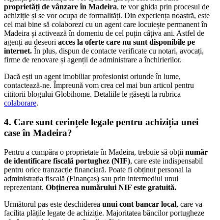
proprietăți de vânzare în Madeira
, te vor ghida prin procesul de
achiziție și se vor ocupa de formalități. Din experiența noastră, este
cel mai bine să colaborezi cu un agent care locuiește permanent în
Madeira și activează în domeniu de cel puțin câțiva ani. Astfel de
agenți au deseori
acces la oferte care nu sunt disponibile pe
internet.
În plus, dispun de contacte verificate cu notari, avocați,
firme de renovare și agenții de administrare a închirierilor.
Dacă ești un agent imobiliar profesionist oriunde în lume,
contactează-ne. Împreună vom crea cel mai bun articol pentru
cititorii blogului Globihome. Detaliile le găsești la rubrica
colaborare
.
4. Care sunt cerințele legale pentru achiziția unei
case în Madeira?
Pentru a cumpăra o proprietate în Madeira, trebuie să obții
număr
de identificare fiscală portughez (NIF)
, care este indispensabil
pentru orice tranzacție financiară. Poate fi obținut personal la
administrația fiscală (Finanças) sau prin intermediul unui
reprezentant.
Obținerea numărului NIF este gratuită.
Următorul pas este deschiderea
unui cont bancar local
, care va
facilita plățile legate de achiziție. Majoritatea băncilor portugheze