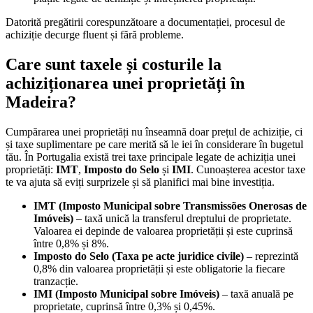
Datorită pregătirii corespunzătoare a documentației, procesul de
achiziție decurge fluent și fără probleme.
Care sunt taxele și costurile la
achiziționarea unei proprietăți în
Madeira?
Cumpărarea unei proprietăți nu înseamnă doar prețul de achiziție, ci
și taxe suplimentare pe care merită să le iei în considerare în bugetul
tău. În Portugalia există trei taxe principale legate de achiziția unei
proprietăți:
IMT
,
Imposto do Selo
și
IMI
. Cunoașterea acestor taxe
te va ajuta să eviți surprizele și să planifici mai bine investiția.
IMT (Imposto Municipal sobre Transmissões Onerosas de
Imóveis)
– taxă unică la transferul dreptului de proprietate.
Valoarea ei depinde de valoarea proprietății și este cuprinsă
între 0,8% și 8%.
Imposto do Selo (Taxa pe acte juridice civile)
– reprezintă
0,8% din valoarea proprietății și este obligatorie la fiecare
tranzacție.
IMI (Imposto Municipal sobre Imóveis)
– taxă anuală pe
proprietate, cuprinsă între 0,3% și 0,45%.