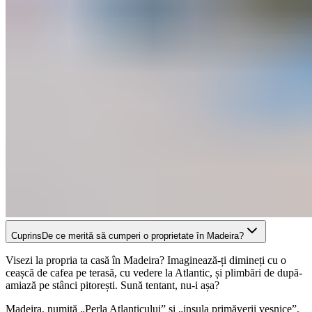
Cuprins
De ce merită să cumperi o proprietate în Madeira?
Visezi la propria ta casă în Madeira? Imaginează-ți dimineți cu o
ceașcă de cafea pe terasă, cu vedere la Atlantic, și plimbări de după-
amiază pe stânci pitorești. Sună tentant, nu-i așa?
Madeira, numită „Perla Atlanticului” și „insula primăverii veșnice”,