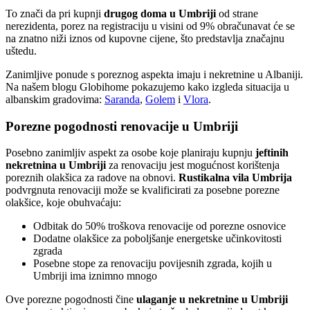
To znači da pri kupnji
drugog doma u Umbriji
od strane
nerezidenta, porez na registraciju u visini od 9% obračunavat će se
na znatno niži iznos od kupovne cijene, što predstavlja značajnu
uštedu.
Zanimljive ponude s poreznog aspekta imaju i nekretnine u Albaniji.
Na našem blogu Globihome pokazujemo kako izgleda situacija u
albanskim gradovima:
Saranda
,
Golem
i
Vlora
.
Porezne pogodnosti renovacije u Umbriji
Posebno zanimljiv aspekt za osobe koje planiraju kupnju
jeftinih
nekretnina u Umbriji
za renovaciju jest mogućnost korištenja
poreznih olakšica za radove na obnovi.
Rustikalna vila Umbrija
podvrgnuta renovaciji može se kvalificirati za posebne porezne
olakšice, koje obuhvaćaju:
Odbitak do 50% troškova renovacije od porezne osnovice
Dodatne olakšice za poboljšanje energetske učinkovitosti
zgrada
Posebne stope za renovaciju povijesnih zgrada, kojih u
Umbriji ima iznimno mnogo
Ove porezne pogodnosti čine
ulaganje u nekretnine u Umbriji