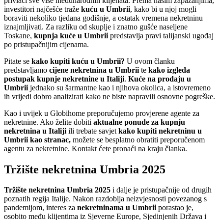
privlači sve više međunarodnih klijenata. Prema našim zapažanjima,
investitori najčešće traže
kuću u Umbrii
, kako bi u njoj mogli
boraviti nekoliko tjedana godišnje, a ostatak vremena nekretninu
iznajmljivati. Za razliku od skuplje i znatno gušće naseljene
Toskane,
kupnja kuće u Umbrii
predstavlja pravi talijanski ugođaj
po pristupačnijim cijenama.
Pitate se
kako kupiti kuću u Umbrii?
U ovom članku
predstavljamo
cijene nekretnina u Umbrii
te
kako izgleda
postupak kupnje nekretnine u Italiji
.
Kuće na prodaju u
Umbrii
jednako su šarmantne kao i njihova okolica, a istovremeno
ih vrijedi dobro analizirati kako ne biste napravili osnovne pogreške.
Kao i uvijek u Globihome preporučujemo provjerene agente za
nekretnine. Ako želite dobiti
aktualne ponude za kupnju
nekretnina u Italiji
ili trebate savjet
kako kupiti nekretninu u
Umbrii kao stranac,
možete se besplatno obratiti preporučenom
agentu za nekretnine. Kontakt ćete pronaći na kraju članka.
Tržište nekretnina Umbria 2025
Tržište nekretnina Umbria 2025
i dalje je pristupačnije od drugih
poznatih regija Italije. Nakon razdoblja neizvjesnosti povezanog s
pandemijom, interes za
nekretninama u Umbrii
porastao je,
osobito među klijentima iz Sjeverne Europe, Sjedinjenih Država i