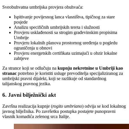
Sveobuhvatna umbrijska provjera obuhvaća:
Ispitivanje povijesnog lanca vlasništva, tipičnog za stare
posjede
Analizu specifičnih umbrijskih tereta i služnosti
Provjeru usklađenosti sa strogim građevinskim propisima
Umbrije
Provjeru lokalnih planova prostornog uređenja u pogledu
ograničenja u obnovi
Provjeru energetskih certifikata uzimajući u obzir lokalne
zahtjeve
Za strance koji se odlučuju na
kupnju nekretnine u Umbriji kao
stranac
potrebno je koristiti usluge prevoditelja specijaliziranog za
umbrijski pravni dijalekt, koji se razlikuje od standardnog
talijanskog pravnog jezika.
6. Javni bilježnički akt
Završna realizacija kupnje (
rogito umbriano
) odvija se kod lokalnog
javnog bilježnika. Po završetku postupka postajete punopravni
vlasnik komadića zelenog srca Italije.