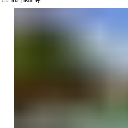
ostalih talijanskih regija.