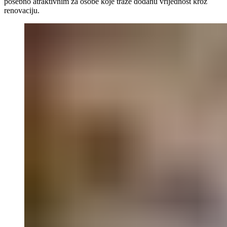
posebno atraktivnim za osobe koje traže dodanu vrijednost kroz
renovaciju.