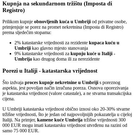
Kupnja na sekundarnom tržištu (Imposta di
Registro)
Prilikom kupnje
obnovljenih kuća u Umbriji
od privatne osobe,
primjenjuje se porez na promet nekretnina (Imposta di Registro)
prema sljedećim stopama:
2% katastarske vrijednosti za rezidente
kupaca kuću u
Umbriji
kao glavno mjesto stanovanja
9% katastarske vrijednosti za
kupnju kuće u Italiji -
Umbrija
kao drugog doma ili za nerezidente
Porezi u Italiji - katastarska vrijednost
Što izdvaja
proces kupnje nekretnine u Umbriji
s poreznog
aspekta, jest povoljan način izračuna poreza. Osnova oporezivanja
je katastarska vrijednost (valore catastale), a ne stvarna transakcijska
cijena.
U Umbriji katastarska vrijednost obično iznosi oko 20-30% stvarne
tržišne vrijednosti, što je jedan od najpovoljnijih pokazatelja u cijeloj
Italiji. Na primjer,
kamene kuće Umbrija
tržišne vrijednosti 300
000 EUR mogu imati katastarsku vrijednost utvrđenu na razini od
samo 75 000 EUR.