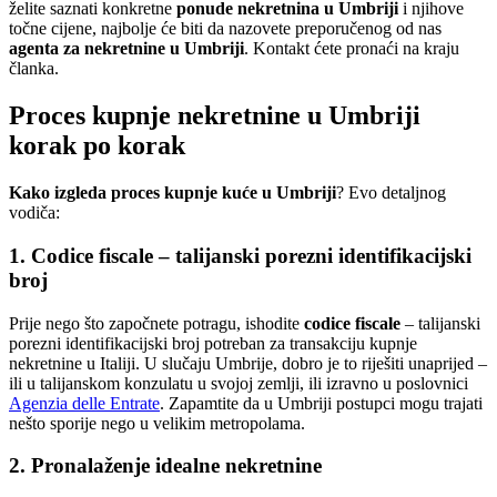
želite saznati konkretne
ponude nekretnina u Umbriji
i njihove
točne cijene, najbolje će biti da nazovete preporučenog od nas
agenta za nekretnine u Umbriji
. Kontakt ćete pronaći na kraju
članka.
Proces kupnje nekretnine u Umbriji
korak po korak
Kako izgleda proces kupnje kuće u Umbriji
? Evo detaljnog
vodiča:
1. Codice fiscale – talijanski porezni identifikacijski
broj
Prije nego što započnete potragu, ishodite
codice fiscale
– talijanski
porezni identifikacijski broj potreban za transakciju kupnje
nekretnine u Italiji. U slučaju Umbrije, dobro je to riješiti unaprijed –
ili u talijanskom konzulatu u svojoj zemlji, ili izravno u poslovnici
Agenzia delle Entrate
. Zapamtite da u Umbriji postupci mogu trajati
nešto sporije nego u velikim metropolama.
2. Pronalaženje idealne nekretnine