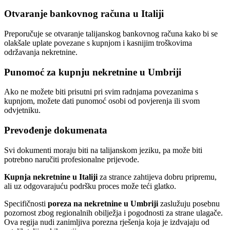
Otvaranje bankovnog računa u Italiji
Preporučuje se otvaranje talijanskog bankovnog računa kako bi se
olakšale uplate povezane s kupnjom i kasnijim troškovima
održavanja nekretnine.
Punomoć za kupnju nekretnine u Umbriji
Ako ne možete biti prisutni pri svim radnjama povezanima s
kupnjom, možete dati punomoć osobi od povjerenja ili svom
odvjetniku.
Prevođenje dokumenata
Svi dokumenti moraju biti na talijanskom jeziku, pa može biti
potrebno naručiti profesionalne prijevode.
Kupnja nekretnine u Italiji
za strance zahtijeva dobru pripremu,
ali uz odgovarajuću podršku proces može teći glatko.
Specifičnosti
poreza na nekretnine u Umbriji
zaslužuju posebnu
pozornost zbog regionalnih obilježja i pogodnosti za strane ulagače.
Ova regija nudi zanimljiva porezna rješenja koja je izdvajaju od