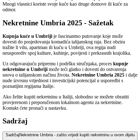
Mnogi vlasnici koriste svoje kuće kao druge domove ili kuće za
odmor.
Nekretnine Umbria 2025 - Sažetak
Kupnja kuće u Umbriji
je fascinantno putovanje koje može
dovesti do posjedovanja komadića talijanskog raja. Bez obzira
tražite li vilu, apartman ili kuću u Umbriji, ova regija nudi
neusporediv spoj kulture, kuhinje, povijesti i prekrasnih krajolika.
Uz odgovarajuću pripremu i podršku stručnjaka, proces
kupnje
nekretnine u Umbriji
može teći glatko i dovesti do ostvarenja
snova o talijanskom načinu života.
Nekretnine Umbria 2025
i dalje
nude izvrsnu vrijednost i investicijski potencijal u usporedbi s
poznatijim regijama Italije.
Ako želite kupiti nekretninu u Italiji, slobodno se možete obratiti
provjerenom i preporučenom lokalnom agentu za nekretnine.
Kontakt ćete pronaći u nastavku.
Sadržaj
Sadržaj
Nekretnine Umbria - zašto vrijedi kupiti nekretninu u ovom dijelu