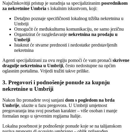
Najučinkovitiji pristup je suradnja sa specijaliziranim
posrednikom
za nekretnine Umbria
s lokalnim iskustvom, koji:
Detaljno poznaje specifičnosti lokalnog tržišta nekretnina u
Umbriji
Omogućit će međukulturnu komunikaciju, ne samo jezičnu
Organizirat će razgledavanje
nekretnina na prodaju u
Umbriji
Istaknut će stvarne prednosti i nedostatke predstavljenih
nekretnina
Agenti specijalizirani za ovu regiju pomoći će vam pronaći
skrivene
dragulje nekretnina u Umbriji
, često nedostupne na općim
oglasnim portalima. Vrijedi tražiti takve prilike.
3. Pregovori i podnošenje ponude za kupnju
nekretnine u Umbriji
Nakon što pronađete svoj sanjani
dom s pogledom na brda
Umbrije
, ulazite u fazu pregovora. U Umbriji umjetnost
pregovaranja ima svoj poseban karakter – više osoban i manje
formalan nego u sjevernim regijama Italije.
Lokalna posebnost je podnošenje ponude koje se na talijanskom
naziva
proposta di acquisto umbriana
– oblik prilagođen