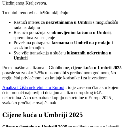
Ujedinjenog Kraljevstva.
Trenutni trendovi na tržištu uključuju:
Rastući interes za
nekretninama u Umbrii
s mogućnošću
rada na daljinu
Rastuća potražnja za
obnovljenim kućama u Umbrii
,
spremnima za useljenje
Povećana potraga za
farmama u Umbrii na prodaju
i
seoskim imanjima
Sve više transakcija u slučaju
luksuznih nekretnina u
Umbrii
Prema našim analizama u Globihome,
cijene kuća u Umbrii 2025
porasle su za oko 3-5% u usporedbi s prethodnom godinom, što
regiju čini privlačnom i za krajnje korisnike i za investitore.
Analiza tržišta nekretnina u Europi
- to je zaseban članak u kojem
ćete pronaći najnoviju i detaljnu analizu europskog tržišta
nekretnina. Ako razmatrate kupnju nekretnine u Europi 2025.,
svakako pročitajte ovaj članak.
Cijene kuća u Umbriji 2025
Cijene nekretnina u Umbriji 2025
se razlikuju ovisno o lokaciji,