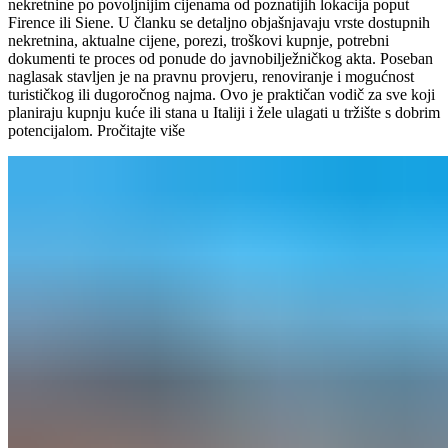
nekretnine po povoljnijim cijenama od poznatijih lokacija poput
Firence ili Siene. U članku se detaljno objašnjavaju vrste dostupnih
nekretnina, aktualne cijene, porezi, troškovi kupnje, potrebni
dokumenti te proces od ponude do javnobilježničkog akta. Poseban
naglasak stavljen je na pravnu provjeru, renoviranje i mogućnost
turističkog ili dugoročnog najma. Ovo je praktičan vodič za sve koji
planiraju kupnju kuće ili stana u Italiji i žele ulagati u tržište s dobrim
potencijalom.
Pročitajte više