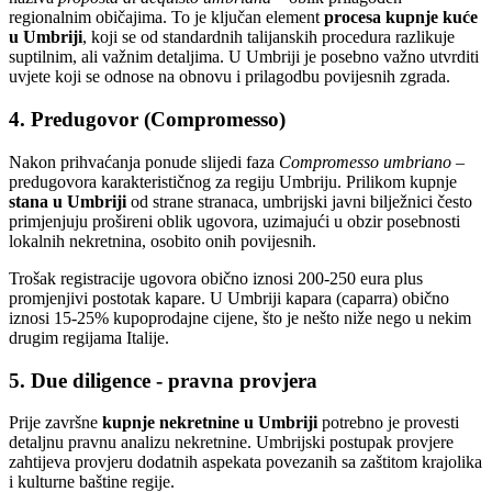
regionalnim običajima. To je ključan element
procesa kupnje kuće
u Umbriji
, koji se od standardnih talijanskih procedura razlikuje
suptilnim, ali važnim detaljima. U Umbriji je posebno važno utvrditi
uvjete koji se odnose na obnovu i prilagodbu povijesnih zgrada.
4. Predugovor (Compromesso)
Nakon prihvaćanja ponude slijedi faza
Compromesso umbriano
–
predugovora karakterističnog za regiju Umbriju. Prilikom kupnje
stana u Umbriji
od strane stranaca, umbrijski javni bilježnici često
primjenjuju prošireni oblik ugovora, uzimajući u obzir posebnosti
lokalnih nekretnina, osobito onih povijesnih.
Trošak registracije ugovora obično iznosi 200-250 eura plus
promjenjivi postotak kapare. U Umbriji kapara (caparra) obično
iznosi 15-25% kupoprodajne cijene, što je nešto niže nego u nekim
drugim regijama Italije.
5. Due diligence - pravna provjera
Prije završne
kupnje nekretnine u Umbriji
potrebno je provesti
detaljnu pravnu analizu nekretnine. Umbrijski postupak provjere
zahtijeva provjeru dodatnih aspekata povezanih sa zaštitom krajolika
i kulturne baštine regije.