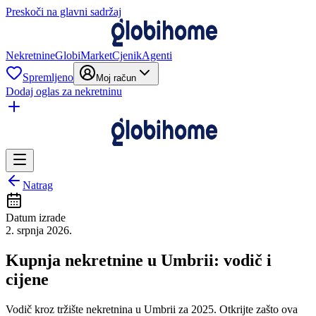
Preskoči na glavni sadržaj
Nekretnine
GlobiMarket
Cjenik
Agenti
Spremljeno
Moj račun
Dodaj oglas za nekretninu
Natrag
Datum izrade
2. srpnja 2026.
Kupnja nekretnine u Umbrii: vodič i
cijene
Vodič kroz tržište nekretnina u Umbrii za 2025. Otkrijte zašto ova