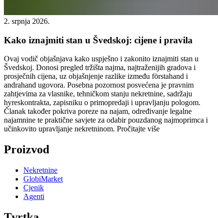
2. srpnja 2026.
Kako iznajmiti stan u Švedskoj: cijene i pravila
Ovaj vodič objašnjava kako uspješno i zakonito iznajmiti stan u
Švedskoj. Donosi pregled tržišta najma, najtraženijih gradova i
prosječnih cijena, uz objašnjenje razlike između förstahand i
andrahand ugovora. Posebna pozornost posvećena je pravnim
zahtjevima za vlasnike, tehničkom stanju nekretnine, sadržaju
hyreskontrakta, zapisniku o primopredaji i upravljanju pologom.
Članak također pokriva poreze na najam, određivanje legalne
najamnine te praktične savjete za odabir pouzdanog najmoprimca i
učinkovito upravljanje nekretninom.
Pročitajte više
Proizvod
Nekretnine
GlobiMarket
Cjenik
Agenti
Tvrtka