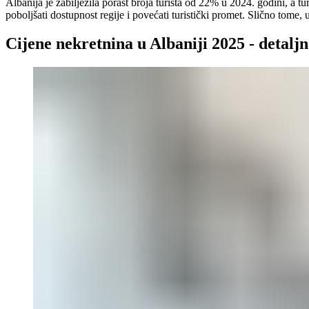
Albanija je zabilježila porast broja turista od 22% u 2024. godini, a tur
poboljšati dostupnost regije i povećati turistički promet. Slično tome
Cijene nekretnina u Albaniji 2025 - detaljn