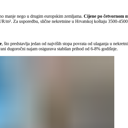
natno manje nego u drugim europskim zemljama.
Cijene po četvornom m
UR/m². Za usporedbu, slične nekretnine u Hrvatskoj koštaju 3500-4
e
, što predstavlja jedan od najviših stopa povrata od ulaganja u nekret
ni dugoročni najam osigurava stabilan prihod od 6-8% godišnje.