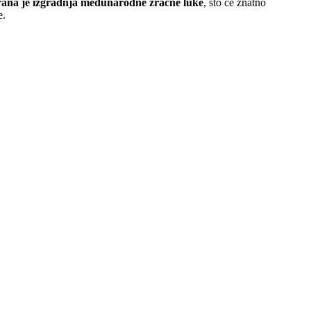
rana je izgradnja međunarodne zračne luke
, što će znatno
e.