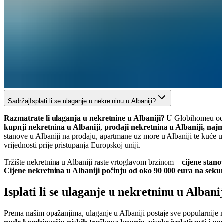
Sadržaj
Isplati li se ulaganje u nekretninu u Albaniji?
Razmatrate li ulaganja u nekretnine u Albaniji?
U Globihomeu odgo
kupnji
nekretnina u Albaniji
,
prodaji nekretnina u Albaniji, naj
stanove u Albaniji na prodaju, apartmane uz more u Albaniji te kuće u
vrijednosti prije pristupanja Europskoj uniji.
Tržište nekretnina u Albaniji raste vrtoglavom brzinom –
cijene stan
Cijene nekretnina u Albaniji počinju od oko 90 000 eura na sek
Isplati li se ulaganje u nekretninu u Albani
Prema našim opažanjima, ulaganje u Albaniji postaje sve popularnije m
nude kombinaciju niskih troškova kupnje, visoke isplativosti i pe