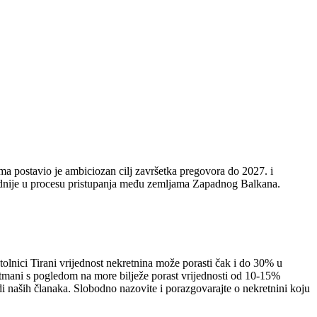
ma postavio je ambiciozan cilj završetka pregovora do 2027. i
ednije u procesu pristupanja među zemljama Zapadnog Balkana.
stolnici Tirani vrijednost nekretnina može porasti čak i do 30% u
artmani s pogledom na more bilježe porast vrijednosti od 10-15%
di naših članaka. Slobodno nazovite i porazgovarajte o nekretnini koju