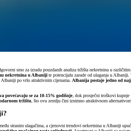
vorni smo za izradu pouzdanih analiza tržišta nekretnina u različitim z
mu nekretnina u Albaniji
te potencijalu zarade od ulaganja u Albaniji.
 Albaniji po vrlo atraktivnim cijenama.
Albanija postaje jedno od najp
ova povećavaju se za 10-15% godišnje
, dok prosječni troškovi kupnje 
undarnom tržištu
, što ovu zemlju čini iznimno atraktivnom alternativom 
ji?
eđu stranim ulagačima, a cjenovni trendovi nekretnina u Albaniji upuću
rspektive značajnog rasta vrijednosti.
Apartmani u Albaniji za najam 