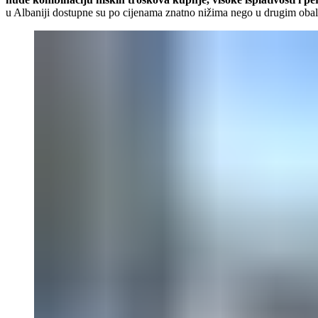
u Albaniji dostupne su po cijenama znatno nižima nego u drugim obaln