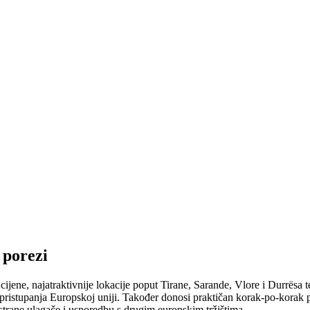
 porezi
jene, najatraktivnije lokacije poput Tirane, Sarande, Vlore i Durrësa te 
ve pristupanja Europskoj uniji. Također donosi praktičan korak-po-korak
 strane ulagače i usporedbu s drugim europskim tržištima.