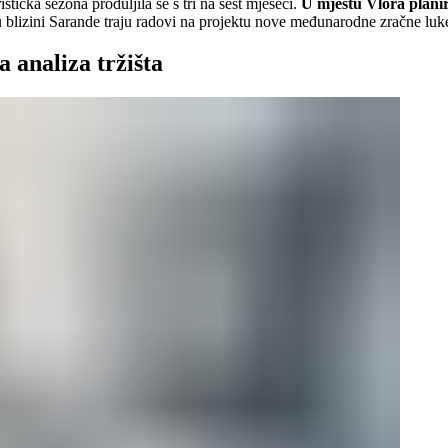
istička sezona produljila se s tri na šest mjeseci.
U mjestu Vlora plani
, u blizini Sarande traju radovi na projektu nove međunarodne zračne luk
a analiza tržišta