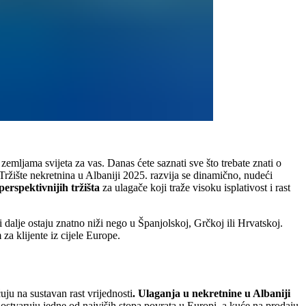
emljama svijeta za vas. Danas ćete saznati sve što trebate znati o
 Tržište nekretnina u Albaniji 2025. razvija se dinamično, nudeći
erspektivnijih tržišta
za ulagače koji traže visoku isplativost i rast
i dalje ostaju znatno niži nego u Španjolskoj, Grčkoj ili Hrvatskoj.
za klijente iz cijele Europe.
ju na sustavan rast vrijednosti
. Ulaganja u nekretnine u Albaniji
ostvaruju jedne od najviših stopa povrata u Europi, a kuće na prodaju