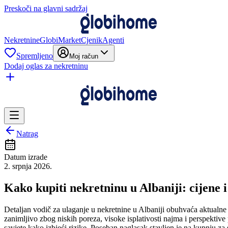
Preskoči na glavni sadržaj
Nekretnine
GlobiMarket
Cjenik
Agenti
Spremljeno
Moj račun
Dodaj oglas za nekretninu
Natrag
Datum izrade
2. srpnja 2026.
Kako kupiti nekretninu u Albaniji: cijene i
Detaljan vodič za ulaganje u nekretnine u Albaniji obuhvaća aktualne ci
zanimljivo zbog niskih poreza, visoke isplativosti najma i perspekti
savjete kako izbjeći rizike. Poseban naglasak stavljen je na kupnju za