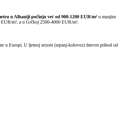
etru u Albaniji počinju već od 900-1200 EUR/m²
u manjim
500 EUR/m², a u Grčkoj 2500-4000 EUR/m².
nine u Europi. U ljetnoj sezoni (srpanj-kolovoz) dnevni prihod od