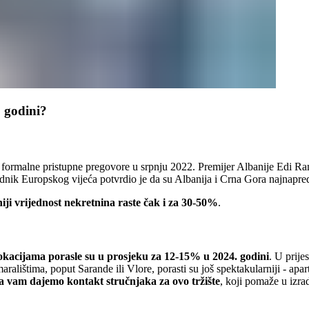
. godini?
a formalne pristupne pregovore u srpnju 2022. Premijer Albanije Edi Ra
dnik Europskog vijeća potvrdio je da su Albanija i Crna Gora najnapr
iji vrijednost nekretnina raste čak i za 30-50%
.
okacijama porasle su u prosjeku za 12-15% u 2024. godini
. U prije
ralištima, poput Sarande ili Vlore, porasti su još spektakularniji - ap
a vam dajemo kontakt stručnjaka za ovo tržište
, koji pomaže u izra