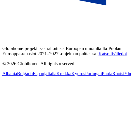
Globihome-projekti saa rahoitusta Euroopan unionilta Itä-Puolan
Eurooppa-rahastot 2021–2027 -ohjelman puitteissa.
Katso lisätiedot
© 2026 Globihome. All rights reserved
Albania
Bulgaria
Espanja
Italia
Kreikka
Kypros
Portugali
Puola
Ruotsi
Yhd