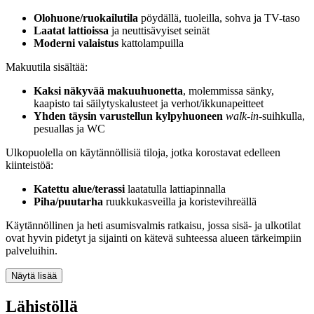
Olohuone/ruokailutila
pöydällä, tuoleilla, sohva ja TV-taso
Laatat lattioissa
ja neuttisävyiset seinät
Moderni valaistus
kattolampuilla
Makuutila sisältää:
Kaksi näkyvää makuuhuonetta
, molemmissa sänky,
kaapisto tai säilytyskalusteet ja verhot/ikkunapeitteet
Yhden täysin varustellun kylpyhuoneen
walk-in
-suihkulla,
pesuallas ja WC
Ulkopuolella on käytännöllisiä tiloja, jotka korostavat edelleen
kiinteistöä:
Katettu alue/terassi
laatatulla lattiapinnalla
Piha/puutarha
ruukkukasveilla ja koristevihreällä
Käytännöllinen ja heti asumisvalmis ratkaisu, jossa sisä- ja ulkotilat
ovat hyvin pidetyt ja sijainti on kätevä suhteessa alueen tärkeimpiin
palveluihin.
Näytä lisää
Lähistöllä