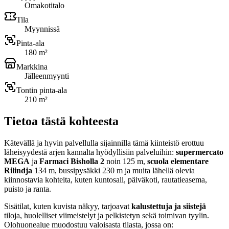
Omakotitalo
Tila
Myynnissä
Pinta-ala
180 m²
Markkina
Jälleenmyynti
Tontin pinta-ala
210 m²
Tietoa tästä kohteesta
Kätevällä ja hyvin palvellulla sijainnilla tämä kiinteistö erottuu
läheisyydestä arjen kannalta hyödyllisiin palveluihin:
supermercato
MEGA
ja
Farmaci Bisholla 2
noin 125 m,
scuola elementare
Rilindja
134 m, bussipysäkki 230 m ja muita lähellä olevia
kiinnostavia kohteita, kuten kuntosali, päiväkoti, rautatieasema,
puisto ja ranta.
Sisätilat, kuten kuvista näkyy, tarjoavat
kalustettuja ja siistejä
tiloja, huolelliset viimeistelyt ja pelkistetyn sekä toimivan tyylin.
Olohuonealue muodostuu valoisasta tilasta, jossa on: