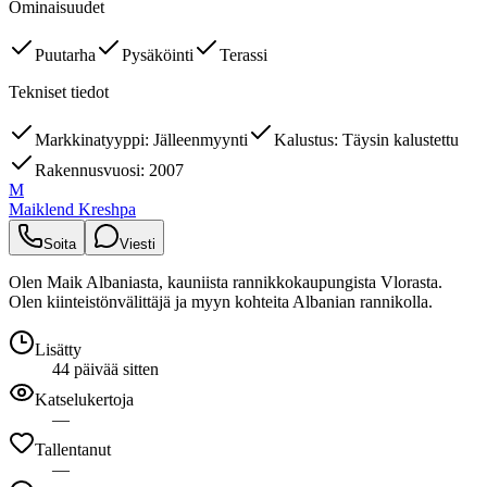
Ominaisuudet
Puutarha
Pysäköinti
Terassi
Tekniset tiedot
Markkinatyyppi: Jälleenmyynti
Kalustus: Täysin kalustettu
Rakennusvuosi: 2007
M
Maiklend Kreshpa
Soita
Viesti
Olen Maik Albaniasta, kauniista rannikkokaupungista Vlorasta.
Olen kiinteistönvälittäjä ja myyn kohteita Albanian rannikolla.
Lisätty
44 päivää sitten
Katselukertoja
—
Tallentanut
—