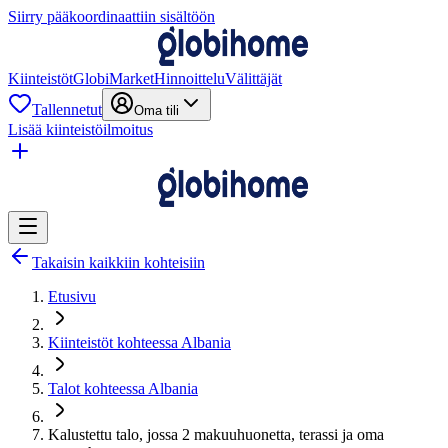
Siirry pääkoordinaattiin sisältöön
Kiinteistöt
GlobiMarket
Hinnoittelu
Välittäjät
Tallennetut
Oma tili
Lisää kiinteistöilmoitus
Takaisin kaikkiin kohteisiin
Etusivu
Kiinteistöt kohteessa Albania
Talot kohteessa Albania
Kalustettu talo, jossa 2 makuuhuonetta, terassi ja oma