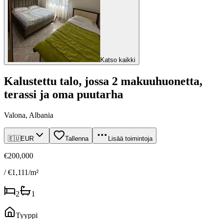
Katso kaikki
Kalustettu talo, jossa 2 makuuhuonetta,
terassi ja oma puutarha
Valona, Albania
🇪🇺
EUR
Tallenna
Lisää toimintoja
€200,000
/ €1,111/m²
2
1
Tyyppi