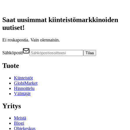
Saat uusimmat kiinteistömarkkinoiden
uutiset!
Ei roskapostia. Vain olennaisin.
Sähköposti
Tilaa
Tuote
Kiinteistöt
GlobiMarket
Hinnoittelu
Välittäjät
Yritys
Meistä
Blogi
Ohjekeskus