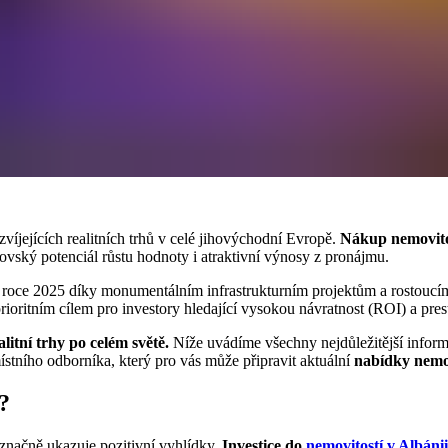
zvíjejících realitních trhů v celé jihovýchodní Evropě.
Nákup nemovito
ovský potenciál růstu hodnoty i atraktivní výnosy z pronájmu.
 roce 2025 díky monumentálním infrastrukturním projektům a rostoucí
prioritním cílem pro investory hledající vysokou návratnost (ROI) a prest
itní trhy po celém světě.
Níže uvádíme všechny nejdůležitější informa
stního odborníka, který pro vás může připravit aktuální
nabídky nemov
?
načně ukazuje pozitivní vyhlídky.
Investice do
nemovitostí v Albánii