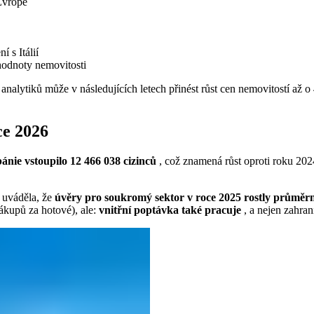
Evropě
í s Itálií
 hodnoty nemovitosti
 analytiků může v následujících letech přinést růst cen nemovitostí až
ce 2026
ánie vstoupilo 12 466 038 cizinců
, což znamená růst oproti roku 2024
 uváděla, že
úvěry pro soukromý sektor v roce 2025 rostly průměrn
nákupů za hotové), ale:
vnitřní poptávka také pracuje
, a nejen zahrani