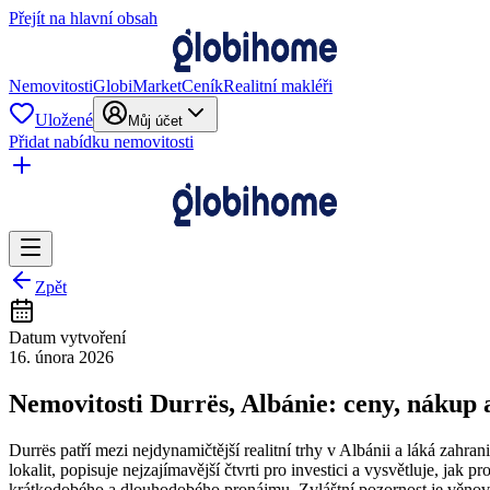
Přejít na hlavní obsah
Nemovitosti
GlobiMarket
Ceník
Realitní makléři
Uložené
Můj účet
Přidat nabídku nemovitosti
Zpět
Datum vytvoření
16. února 2026
Nemovitosti Durrës, Albánie: ceny, nákup 
Durrës patří mezi nejdynamičtější realitní trhy v Albánii a láká zah
lokalit, popisuje nejzajímavější čtvrti pro investici a vysvětluje, j
krátkodobého a dlouhodobého pronájmu. Zvláštní pozornost je věnová