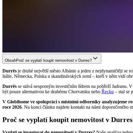
Obsah
Proč se vyplatí koupit nemovitost v Durres?
Durrës
je druhé největší město Albánie a jeden z nejdynamičtěji se ro
Itálie, Německa, Polska a skandinávských zemí – kteří v něm vidí obr
Durrës
se stává nesporným investičním lídrem na pobřeží Jadranu. V
být pouze alternativou ke drahému Chorvatsku nebo
Řecku
– stal se 
V Globihome ve spolupráci s místními odborníky analyzujeme real
roce 2026
. Na konci článku najdete kontakt na námi doporučeného mí
Proč se vyplatí koupit nemovitost v Durres
Vyplatí se investovat do nemovitostí v Durres?
Naše analýza jednoz