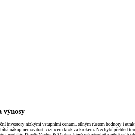
a výnosy
raniční investory nízkými vstupními cenami, silným růstem hodnoty i at
ak probíhá nákup nemovitosti cizincem krok za krokem. Nechybí přehled t
na projektu Durrës Yachts & Marina, který má zásadně změnit celý trh