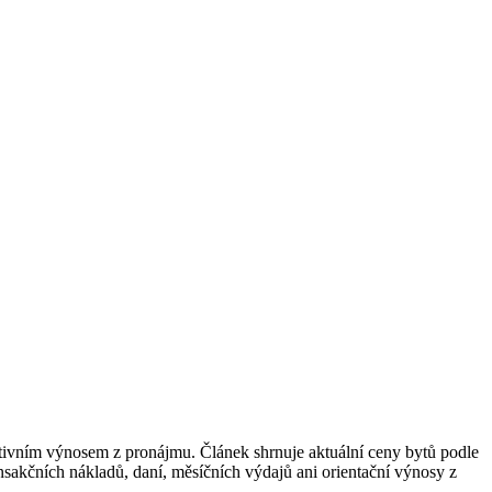
raktivním výnosem z pronájmu. Článek shrnuje aktuální ceny bytů podle
ransakčních nákladů, daní, měsíčních výdajů ani orientační výnosy z
.