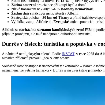
Roční růst hodnoty na úrovni
10-15 %
– jeden z nejvyšších v 
Žádná omezení
pro cizince při koupi bytů a domů
Nízké transakční náklady:
3-4 % hodnoty nemovitosti
Žádná daň z nákupu nemovitosti
v Albánii
Strategická poloha –
30 km od Tirany
a přímé trajektové spojen
Vyhlídka vstupu Albánie do
Evropské unie
– potenciální růst
Albánie se nachází na seznamu kandidátských zemí EU
a to podle
příjmu z pronájmu, ale také nadějnou dlouhodobou investici.
Durrës v číslech: turistika a poptávka v ro
Albánie už není „skrytým cílem“. Podle
INSTAT
,
v roce 2025 do Alb
hlavních příjemců provozu „sea & city break“.
Současně roste dostupnost financování v ekonomice – Banka Albánie
neznamená, že většina transakcí v Durrës je na úvěr (stále je mnoho 