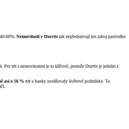
 o 40-60%.
Nemovitosti v Durrës
tak nepředstavují jen zdroj pasivního
. Pro trh s nemovitostmi je to klíčové, protože Durrës je jedním z
ě asi o 16 % r/r
a banky uvolňovaly úvěrové podmínky. To
čí.