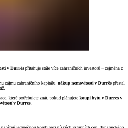
sti v Durrës
přitahuje stále více zahraničních investorů – zejména z
mu zájmu zahraničního kapitálu,
nákup nemovitosti v Durrës
přestal
iž.
ce, které potřebujete znát, pokud plánujete
koupi bytu v Durres v
itostí v Durres
.
nabízejí jedinečnou kombinaci nízkých vstupních cen, dynamického