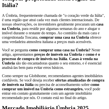
Itália?
A Úmbria, frequentemente chamada de "o coração verde da Itália",
é uma região que atrai cada vez mais clientes internacionais. De
nossas observações, os investidores geralmente procuram um
casa
na Úmbria
, para residir por algumas semanas do ano e alugar o
imóvel durante o restante do tempo. Ao contrário da mais cara e
congestionada Toscana,
comprar uma casa na Úmbria
oferece
uma verdadeira atmosfera italiana a preços mais acessíveis.
Você se pergunta
como comprar uma casa na Úmbria?
Neste
artigo, apresentamos
preços de imóveis na Úmbria
e
como é o
processo de compra de imóveis na Itália
.
Casas à venda na
Úmbria
são tão encantadoras quanto o seu entorno, e é essencial
analisá-las bem para evitar erros básicos.
Como sempre na Globihome, recomendamos agentes imobiliários
confiáveis. Se você deseja receber
ofertas atualizadas de compra
de imóveis na Itália
ou precisa de aconselhamento sobre
como
comprar um imóvel na Úmbria como estrangeiro,
você pode
entrar em contato gratuitamente com um agente imobiliário
recomendado por nós. O contato está no final do artigo.
Mercado Imobiliário Úmbria 2025