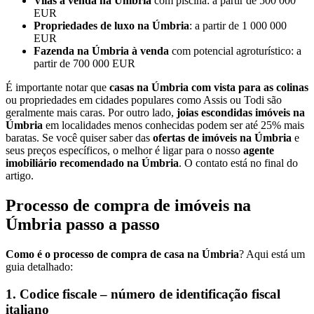
Vilas à venda na Úmbria
com piscina: a partir de 500 000
EUR
Propriedades de luxo na Úmbria
: a partir de 1 000 000
EUR
Fazenda na Úmbria à venda
com potencial agroturístico: a
partir de 700 000 EUR
É importante notar que
casas na Úmbria com vista para as colinas
ou propriedades em cidades populares como Assis ou Todi são
geralmente mais caras. Por outro lado,
joias escondidas imóveis na
Úmbria
em localidades menos conhecidas podem ser até 25% mais
baratas. Se você quiser saber das
ofertas de imóveis na Úmbria
e
seus preços específicos, o melhor é ligar para o nosso
agente
imobiliário recomendado na Úmbria
. O contato está no final do
artigo.
Processo de compra de imóveis na
Úmbria passo a passo
Como é o processo de compra de casa na Úmbria
? Aqui está um
guia detalhado:
1. Codice fiscale – número de identificação fiscal
italiano