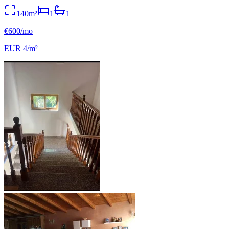
140m²
1
1
€600/mo
EUR 4/m²