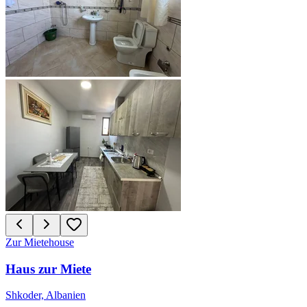
Zur Miete
house
Haus zur Miete
Shkoder, Albanien