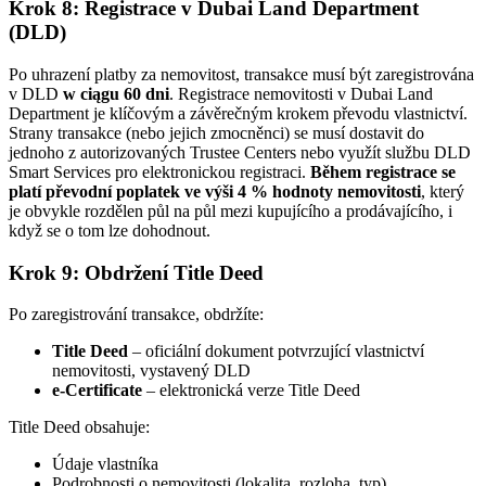
Krok 8: Registrace v Dubai Land Department
(DLD)
Po uhrazení platby za nemovitost, transakce musí být zaregistrována
v DLD
w ciągu 60 dni
. Registrace nemovitosti v Dubai Land
Department je klíčovým a závěrečným krokem převodu vlastnictví.
Strany transakce (nebo jejich zmocněnci) se musí dostavit do
jednoho z autorizovaných Trustee Centers nebo využít službu DLD
Smart Services pro elektronickou registraci.
Během registrace se
platí převodní poplatek ve výši 4 % hodnoty nemovitosti
, který
je obvykle rozdělen půl na půl mezi kupujícího a prodávajícího, i
když se o tom lze dohodnout.
Krok 9: Obdržení Title Deed
Po zaregistrování transakce, obdržíte:
Title Deed
– oficiální dokument potvrzující vlastnictví
nemovitosti, vystavený DLD
e-Certificate
– elektronická verze Title Deed
Title Deed obsahuje:
Údaje vlastníka
Podrobnosti o nemovitosti (lokalita, rozloha, typ)