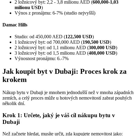
2 ložnicový byt: 2,2 - 3,8 milionu AED (
600,000-1,03
milionu USD
)
Výnos z pronájmu: 6-7% (studio nejvyšší)
Damac Hills
Studio: od 450,000 AED (
122,500 USD
)
1 ložnicový byt: od 700,000 AED (
190,500 USD
)
2 ložnicový byt: od 1,1 milionu AED (
300,000 USD
)
3 ložnicový byt: od 1,5 milionu AED (
408,000 USD
)
Výnosnost pronájmu: 6.-7%
Jak koupit byt v Dubaji: Proces krok za
krokem
Nákup bytu v Dubaji je mnohem jednodušší než v mnoha západních
zemích, a celý proces může u hotových nemovitostí zabrat pouhých
několik dní.
Krok 1: Určete, jaký je váš cíl nákupu bytu v
Dubaji
Než začnete hledat, musíte určit, zda kupujete nemovitost jako: