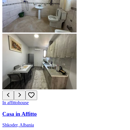
In affitto
house
Casa in Affitto
Shkoder, Albania