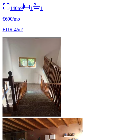
140m²
1
1
€600/mo
EUR 4/m²