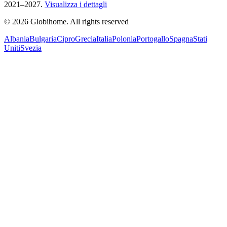
2021–2027.
Visualizza i dettagli
© 2026 Globihome. All rights reserved
Albania
Bulgaria
Cipro
Grecia
Italia
Polonia
Portogallo
Spagna
Stati
Uniti
Svezia