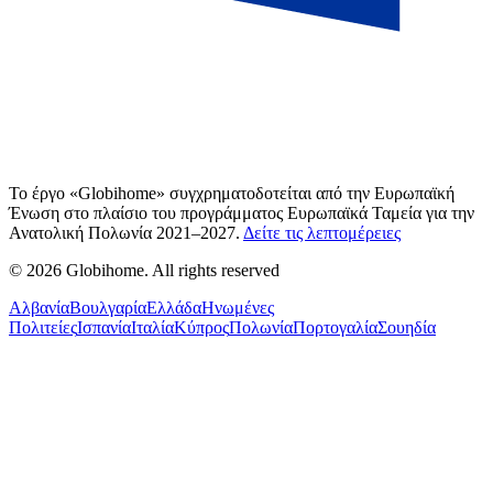
Το έργο «Globihome» συγχρηματοδοτείται από την Ευρωπαϊκή
Ένωση στο πλαίσιο του προγράμματος Ευρωπαϊκά Ταμεία για την
Ανατολική Πολωνία 2021–2027.
Δείτε τις λεπτομέρειες
© 2026 Globihome. All rights reserved
Αλβανία
Βουλγαρία
Ελλάδα
Ηνωμένες
Πολιτείες
Ισπανία
Ιταλία
Κύπρος
Πολωνία
Πορτογαλία
Σουηδία