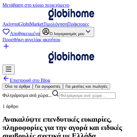
Μετάβαση στο κύριο περιεχόμενο
Ακίνητα
GlobiMarket
Τιμολόγηση
Πράκτορες
Αποθηκευμένα
Ο λογαριασμός μου
Προσθήκη αγγελίας ακινήτου
Επιστροφή στο Blog
Όλα τα άρθρα
Για αγοραστές
Για μεσίτες και πωλητές
Φιλτράρισμα ανά χώρα...
1 άρθρο
Ανακαλύψτε επενδυτικές ευκαιρίες,
πληροφορίες για την αγορά και ειδικές
συμβουλές σχετικά με Ελλάδα