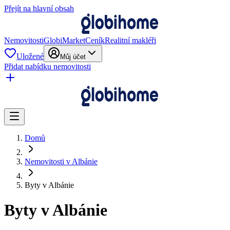
Přejít na hlavní obsah
Nemovitosti
GlobiMarket
Ceník
Realitní makléři
Uložené
Můj účet
Přidat nabídku nemovitosti
Domů
Nemovitosti v Albánie
Byty v Albánie
Byty v Albánie