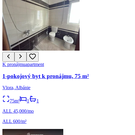
K pronájmu
apartment
1-pokojový byt k pronájmu, 75 m²
Vlora, Albánie
75m²
1
1
ALL 45,000/mo
ALL 600/m²