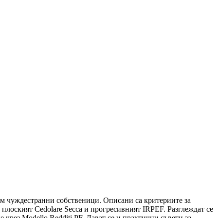
ъм чуждестранни собственици. Описани са критериите за
плоският Cedolare Secca и прогресивният IRPEF. Разглеждат се
рез Modello Redditi PF. Дават се и практични съвети за