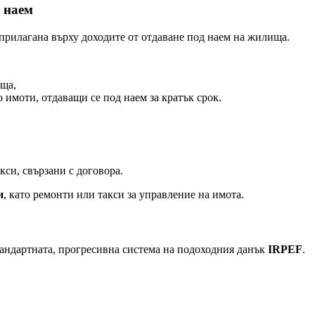
т наем
 прилагана върху доходите от отдаване под наем на жилища.
ища,
имоти, отдаващи се под наем за кратък срок.
си, свързани с договора.
и
, като ремонти или такси за управление на имота.
тандартната, прогресивна система на подоходния данък
IRPEF
.