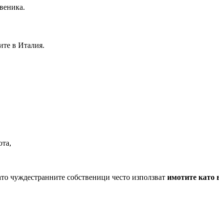
веника.
ите в Италия.
та,
то чуждестранните собственици често използват
имотите като 