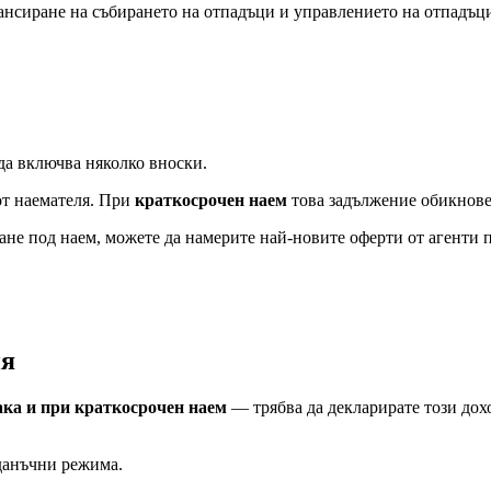
нсиране на събирането на отпадъци и управлението на отпадъци
да включва няколко вноски.
от наемателя. При
краткосрочен наем
това задължение обикнове
аване под наем, можете да намерите най-новите оферти от агент
ия
ака и при краткосрочен наем
— трябва да декларирате този дох
данъчни режима.