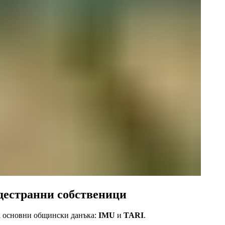
дестранни собственици
а основни общински данъка:
IMU
и
TARI
.