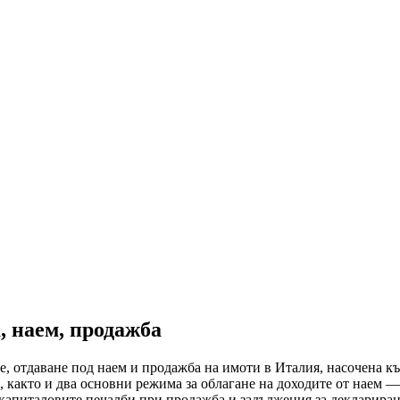
, наем, продажба
е, отдаване под наем и продажба на имоти в Италия, насочена к
както и два основни режима за облагане на доходите от наем — 
апиталовите печалби при продажба и задължения за деклариране ч