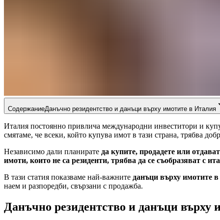
Содержание
Данъчно резидентство и данъци върху имотите в Италия
Италия постоянно привлича международни инвеститори и купув
смятаме, че всеки, който купува имот в тази страна, трябва доб
Независимо дали планирате
да купите, продадете или отдава
имоти, които не са резиденти, трябва да се съобразяват с и
В тази статия показваме най-важните
данъци върху имотите в
наем и разпоредби, свързани с продажба.
Данъчно резидентство и данъци върху 