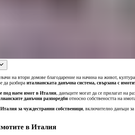
ачи на втори домове благодарение на начина на живот, култура
ре да разбира
италианската данъчна система, свързана с имоти
те под наем имот в Италия
, данъците могат да се прилагат на р
талианските данъчни разпоредби
относно собствеността на имота
 Италия за чуждестранни собственици
, включително данъци за
имотите в Италия