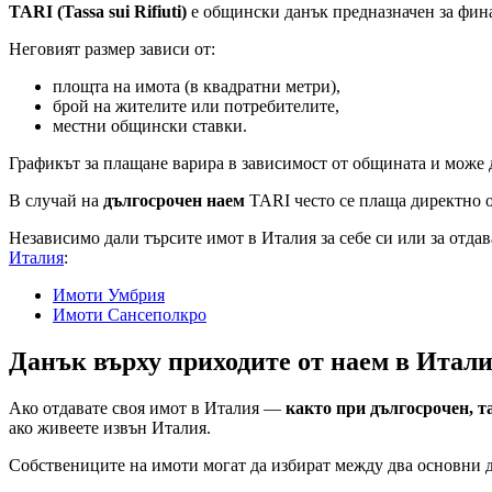
TARI (Tassa sui Rifiuti)
е общински данък предназначен за фина
Неговият размер зависи от:
площта на имота (в квадратни метри),
брой на жителите или потребителите,
местни общински ставки.
Графикът за плащане варира в зависимост от общината и може 
В случай на
дългосрочен наем
TARI често се плаща директно 
Независимо дали търсите имот в Италия за себе си или за отд
Италия
:
Имоти Умбрия
Имоти Сансеполкро
Данък върху приходите от наем в Итал
Ако отдавате своя имот в Италия —
както при дългосрочен, т
ако живеете извън Италия.
Собствениците на имоти могат да избират между два основни 