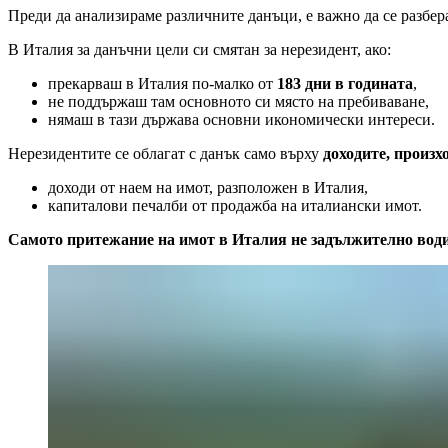
Преди да анализираме различните данъци, е важно да се разбер
В Италия за данъчни цели си смятан за нерезидент, ако:
прекарваш в Италия по-малко от
183 дни в годината
,
не поддържаш там основното си място на пребиваване,
нямаш в тази държава основни икономически интереси.
Нерезидентите се облагат с данък само върху
доходите, произ
доходи от наем на имот, разположен в Италия,
капиталови печалби от продажба на италиански имот.
Самото притежание на имот в Италия не задължително води