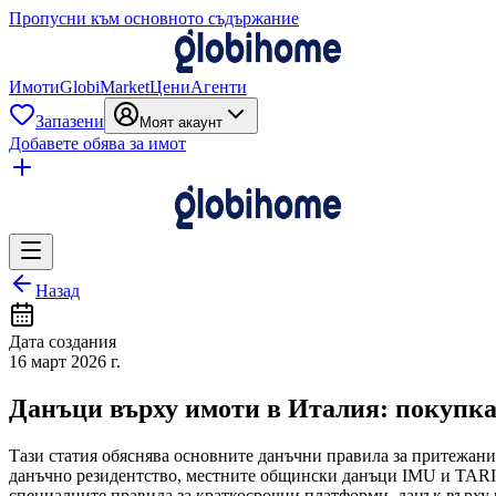
Пропусни към основното съдържание
Имоти
GlobiMarket
Цени
Агенти
Запазени
Моят акаунт
Добавете обява за имот
Назад
Дата создания
16 март 2026 г.
Данъци върху имоти в Италия: покупка
Тази статия обяснява основните данъчни правила за притежани
данъчно резидентство, местните общински данъци IMU и TARI, 
специалните правила за краткосрочни платформи, данък върху к