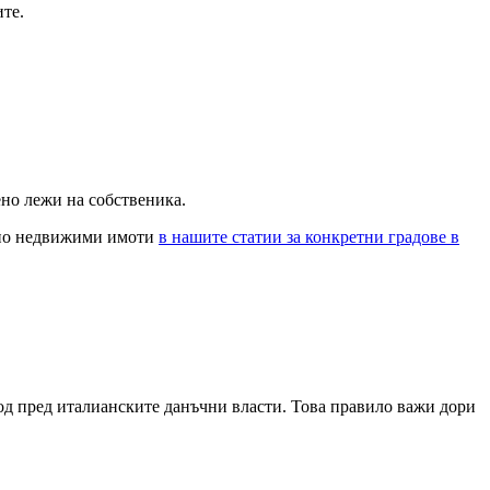
те.
но лежи на собственика.
и по недвижими имоти
в нашите статии за конкретни градове в
од пред италианските данъчни власти. Това правило важи дори