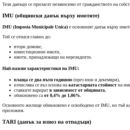
Тези данъци се прилагат независимо от гражданството на собст
IMU (общински данък върху имотите)
IMU (Imposta Municipale Unica)
е основният данък върху имот
Той се отнася главно до:
втори домове,
инвестиционни имоти,
имоти, принадлежащи на нерезиденти.
Най-важни характеристики на IMU:
плаща се два пъти годишно
(през юни и декември),
изчислява се въз основа на
катастарната стойност
на имо
ставките варират
в зависимост от общината
,
обикновено са
от 0,4% до 1,06%
.
Основното жилище обикновено е освободено от IMU, но тъй ка
приложим.
TARI (данък за извоз на отпадъци)