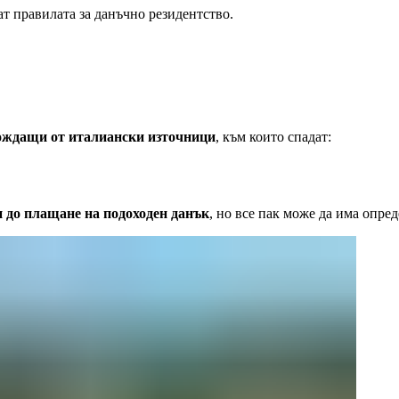
ат правилата за данъчно резидентство.
хождащи от италиански източници
, към които спадат:
 до плащане на подоходен данък
, но все пак може да има опре