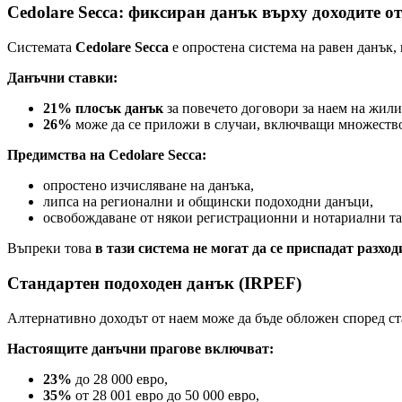
Cedolare Secca: фиксиран данък върху доходите о
Системата
Cedolare Secca
е опростена система на равен данък,
Данъчни ставки:
21% плосък данък
за повечето договори за наем на жил
26%
може да се приложи в случаи, включващи множество 
Предимства на Cedolare Secca:
опростено изчисляване на данъка,
липса на регионални и общински подоходни данъци,
освобождаване от някои регистрационни и нотариални так
Въпреки това
в тази система не могат да се приспадат разход
Стандартен подоходен данък (IRPEF)
Алтернативно доходът от наем може да бъде обложен според с
Настоящите данъчни прагове включват:
23%
до 28 000 евро,
35%
от 28 001 евро до 50 000 евро,