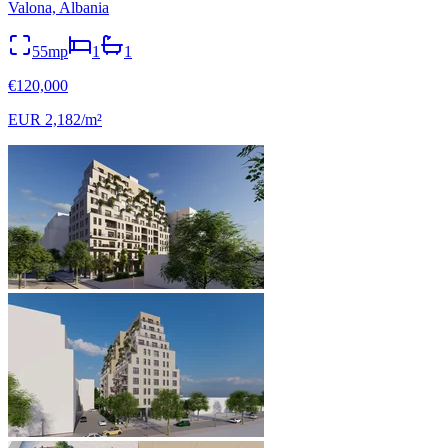
Valona, Albania
55mp
1
1
€120,000
EUR 2,182/m²