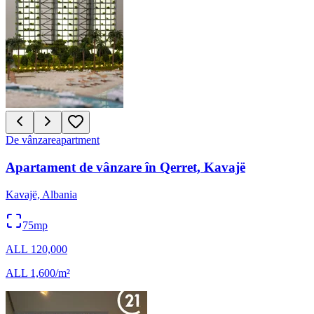
De vânzare
apartment
Apartament de vânzare în Qerret, Kavajë
Kavajë, Albania
75mp
ALL 120,000
ALL 1,600/m²