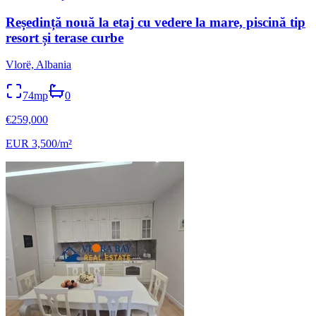
Reședință nouă la etaj cu vedere la mare, piscină tip
resort și terase curbe
Vlorë, Albania
74mp
0
€259,000
EUR 3,500/m²