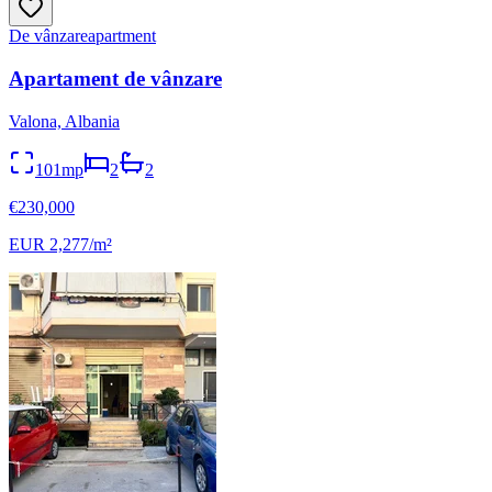
De vânzare
apartment
Apartament de vânzare
Valona, Albania
101mp
2
2
€230,000
EUR 2,277/m²