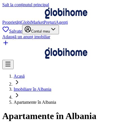
Salt la conţinutul principal
Proprietăți
GlobiMarket
Prețuri
Agenți
Salvate
Contul meu
Adaugă un anunț imobiliar
Acasă
Imobiliare în Albania
Apartamente în Albania
Apartamente în Albania