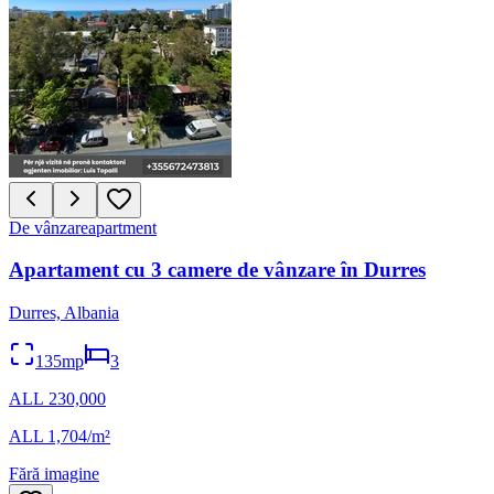
De vânzare
apartment
Apartament cu 3 camere de vânzare în Durres
Durres, Albania
135mp
3
ALL 230,000
ALL 1,704/m²
Fără imagine