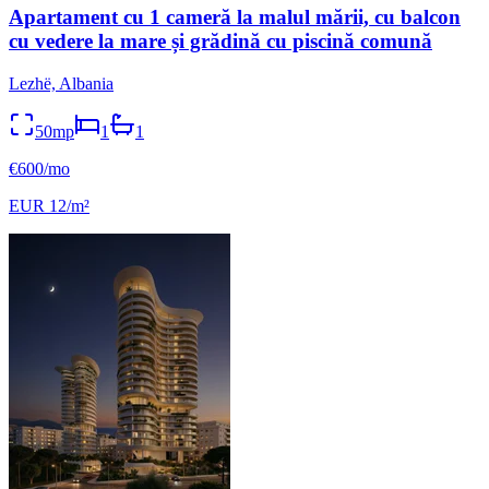
Apartament cu 1 cameră la malul mării, cu balcon
cu vedere la mare și grădină cu piscină comună
Lezhë, Albania
50mp
1
1
€600/mo
EUR 12/m²