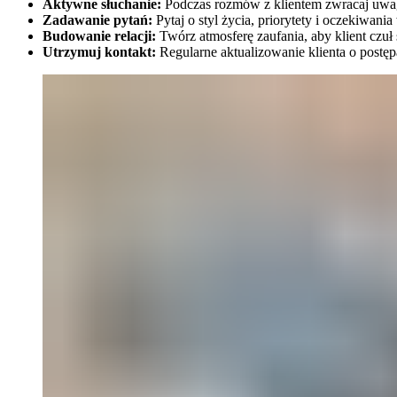
Aktywne słuchanie:
Podczas rozmów z klientem zwracaj uwagę
Zadawanie pytań:
Pytaj o styl życia, priorytety i oczekiwa
Budowanie relacji:
Twórz atmosferę zaufania, aby klient czuł
Utrzymuj kontakt:
Regularne aktualizowanie klienta o postę